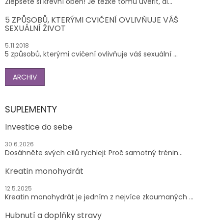
Zlepšete si krevní oběh! Je těžké tomu uvěřit, al...
5 ZPŮSOBŮ, KTERÝMI CVIČENÍ OVLIVŇUJE VÁŠ
SEXUÁLNÍ ŽIVOT
5.11.2018
5 způsobů, kterými cvičení ovlivňuje váš sexuální ...
ARCHIV
SUPLEMENTY
Investice do sebe
30.6.2026
Dosáhněte svých cílů rychleji: Proč samotný trénin...
Kreatin monohydrát
12.5.2025
Kreatin monohydrát je jedním z nejvíce zkoumaných ...
Hubnutí a doplňky stravy