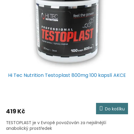
Hi Tec Nutrition Testoplast 800mg 100 kapslí AKCE
Průměrné
hodnocení
produktu
Do košíku
419 Kč
je
3,8
TESTOPLAST je v Evropě považován za nejsilnější
z
anabolický prostředek
5