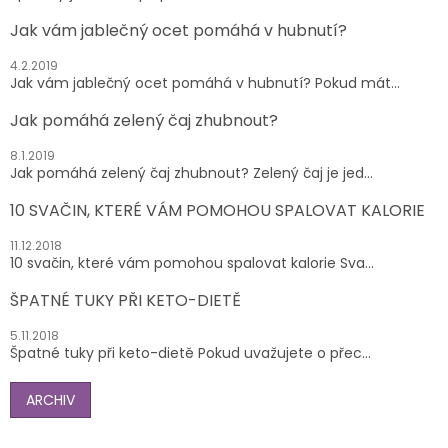
Jak vám jablečný ocet pomáhá v hubnutí?
4.2.2019
Jak vám jablečný ocet pomáhá v hubnutí? Pokud mát...
Jak pomáhá zelený čaj zhubnout?
8.1.2019
Jak pomáhá zelený čaj zhubnout? Zelený čaj je jed...
10 SVAČIN, KTERÉ VÁM POMOHOU SPALOVAT KALORIE
11.12.2018
10 svačin, které vám pomohou spalovat kalorie Sva...
ŠPATNÉ TUKY PŘI KETO-DIETĚ
5.11.2018
Špatné tuky při keto-dietě Pokud uvažujete o přec...
ARCHIV