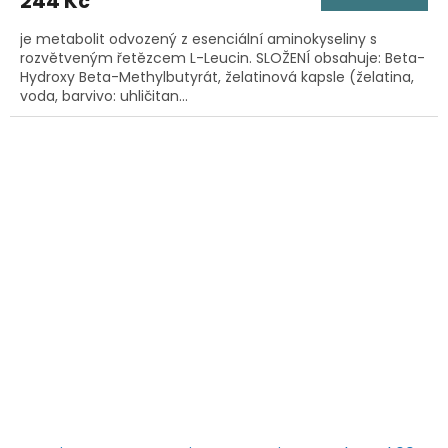
244 Kč
je metabolit odvozený z esenciální aminokyseliny s
rozvětveným řetězcem L-Leucin. SLOŽENÍ obsahuje: Beta-
Hydroxy Beta-Methylbutyrát, želatinová kapsle (želatina,
voda, barvivo: uhličitan...