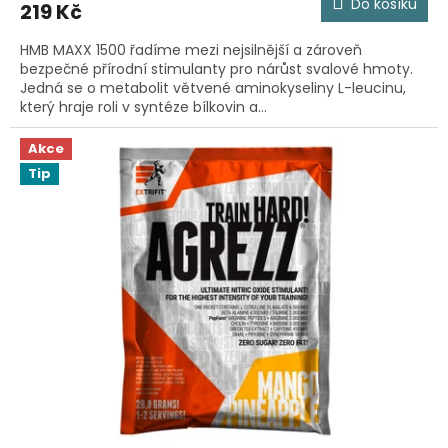
Do košíku
219 Kč
je
4,0
HMB MAXX 1500 řadíme mezi nejsilnější a zároveň
z
bezpečné přírodní stimulanty pro nárůst svalové hmoty.
5
Jedná se o metabolit větvené aminokyseliny L-leucinu,
hvězdiček.
který hraje roli v syntéze bílkovin a...
Akce
Tip