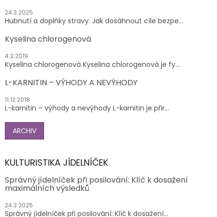
24.3.2025
Hubnutí a doplňky stravy: Jak dosáhnout cíle bezpe...
Kyselina chlorogenová
4.2.2019
Kyselina chlorogenová Kyselina chlorogenová je fy...
L-KARNITIN – VÝHODY A NEVÝHODY
11.12.2018
L-karnitin – výhody a nevýhody L-karnitin je přir...
ARCHIV
KULTURISTIKA JÍDELNÍČEK
Správný jídelníček při posilování: Klíč k dosažení
maximálních výsledků
24.3.2025
Správný jídelníček při posilování: Klíč k dosažení...