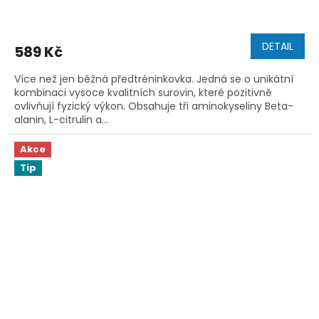
DETAIL
589 Kč
Více než jen běžná předtréninkovka. Jedná se o unikátní
kombinaci vysoce kvalitních surovin, které pozitivně
ovlivňují fyzický výkon. Obsahuje tři aminokyseliny Beta-
alanin, L-citrulin a...
Akce
Tip