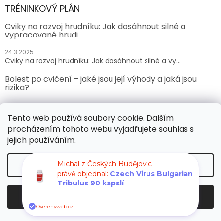
TRÉNINKOVÝ PLÁN
Cviky na rozvoj hrudníku: Jak dosáhnout silné a
vypracované hrudi
24.3.2025
Cviky na rozvoj hrudníku: Jak dosáhnout silné a vy...
Bolest po cvičení – jaké jsou její výhody a jaká jsou
rizika?
4.2.2019
Bolest po cvičení – jaké jsou její výhody a jaká j...
Tento web používá soubory cookie. Dalším
procházením tohoto webu vyjadřujete souhlas s
Jóga – jak to funguje a jaké jsou druhy jógy?
jejich používáním.
8.1.2019
Jóga – jak to funguje a jaké jsou druhy jógy? Mod...
Nastavení
Michal z Českých Budějovic
právě objednal:
Czech Virus Bulgarian
MOTIVUJTE SE KE CVIČENÍ!
Tribulus 90 kapslí
11.12.2018
Souhlasím
Motivujte se ke cvičení! Proč je tak těžké cvičit...
Overenyweb.cz
MĚLI BYCHOM CVIČIT, POKUD DRŽÍME PŮST NEBO