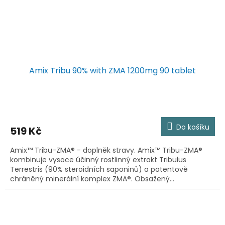
Amix Tribu 90% with ZMA 1200mg 90 tablet
Do košíku
519 Kč
Amix™ Tribu-ZMA® - doplněk stravy. Amix™ Tribu-ZMA®
kombinuje vysoce účinný rostlinný extrakt Tribulus
Terrestris (90% steroidních saponinů) a patentově
chráněný minerální komplex ZMA®. Obsažený...