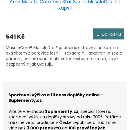
Amix MuscLe Core Five Star Series MuscleDrol 60
kapslí
Do košíku
541 Kč
MuscleCore® MuscleDrol® je doplněk stravy s unikátním
extraktem z borovice lesní - Taxadrol®. Taxadrol® je zcela
přírodní, nehormonální aktivátor testosteronu tak, že je
bezpečný a jak ukazují...
Sportovní výživa a fitness doplňky online –
Suplementy.cz
Vítejte v e-shopu
Suplementy.cz
, specialistovi na
sportovní výživu a doplňky stravy od roku 2005. Patříme
mezi největší prodejce v České republice a nabízíme
více než
3 000 produktů
od
100 prověřených