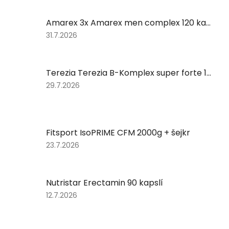
Amarex 3x Amarex men complex 120 kapslí
Hodnocení
31.7.2026
produktu
je
5
Terezia Terezia B-Komplex super forte 100 tablet
z
5
Hodnocení
29.7.2026
hvězdiček.
produktu
je
5
z
Fitsport IsoPRIME CFM 2000g + šejkr
5
hvězdiček.
Hodnocení
23.7.2026
produktu
je
5
Nutristar Erectamin 90 kapslí
z
5
Hodnocení
12.7.2026
hvězdiček.
produktu
je
5