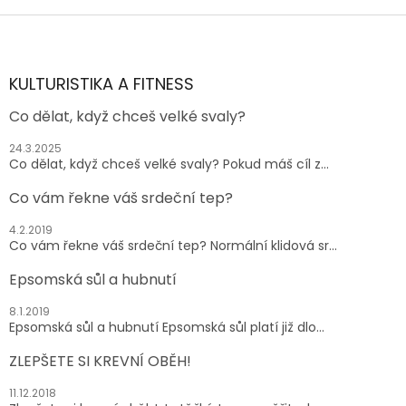
z
Z
5
á
hvězdiček.
p
a
KULTURISTIKA A FITNESS
t
Co dělat, když chceš velké svaly?
í
24.3.2025
Co dělat, když chceš velké svaly? Pokud máš cíl z...
Co vám řekne váš srdeční tep?
4.2.2019
Co vám řekne váš srdeční tep? Normální klidová sr...
Epsomská sůl a hubnutí
8.1.2019
Epsomská sůl a hubnutí Epsomská sůl platí již dlo...
ZLEPŠETE SI KREVNÍ OBĚH!
11.12.2018