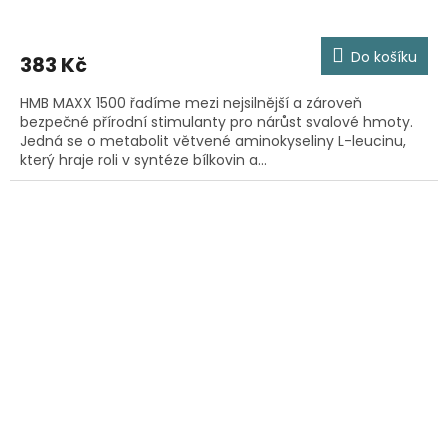
Do košíku
383 Kč
HMB MAXX 1500 řadíme mezi nejsilnější a zároveň
bezpečné přírodní stimulanty pro nárůst svalové hmoty.
Jedná se o metabolit větvené aminokyseliny L-leucinu,
který hraje roli v syntéze bílkovin a...