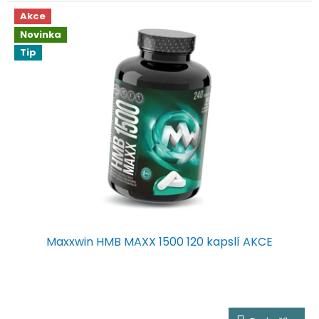
hvězdiček.
Akce
Novinka
Tip
Maxxwin HMB MAXX 1500 120 kapslí AKCE
Průměrné
hodnocení
produktu