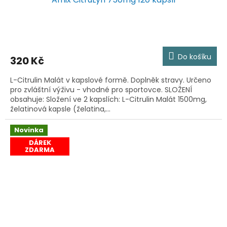
Do košíku
320 Kč
L-Citrulin Malát v kapslové formě. Doplněk stravy. Určeno
pro zvláštní výživu - vhodné pro sportovce. SLOŽENÍ
obsahuje: Složení ve 2 kapslích: L-Citrulin Malát 1500mg,
želatinová kapsle (želatina,...
Novinka
DÁREK
ZDARMA