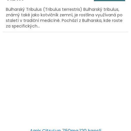
Bulharský Tribulus (Tribulus terrestris) Bulharský tribulus,
známý také jako kotvičník zemní, je rostlina využívaná po
staletí v tradiční medicíně. Pochází z Bulharska, kde roste
za specifických...
Amix CitruLyn 750mg 120 kapslí