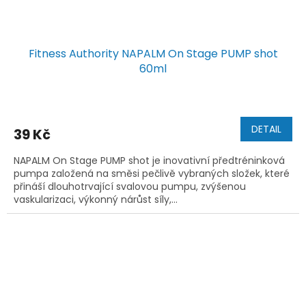
Fitness Authority NAPALM On Stage PUMP shot
60ml
DETAIL
39 Kč
NAPALM On Stage PUMP shot je inovativní předtréninková
pumpa založená na směsi pečlivě vybraných složek, které
přináší dlouhotrvající svalovou pumpu, zvýšenou
vaskularizaci, výkonný nárůst síly,...