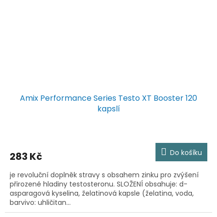
Amix Performance Series Testo XT Booster 120
kapslí
Do košíku
283 Kč
je revoluční doplněk stravy s obsahem zinku pro zvýšení
přirozené hladiny testosteronu. SLOŽENÍ obsahuje: d-
asparagová kyselina, želatinová kapsle (želatina, voda,
barvivo: uhličitan...