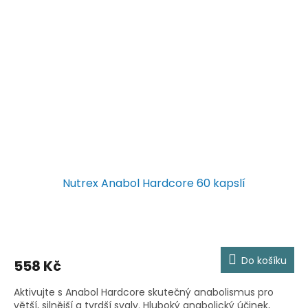
Nutrex Anabol Hardcore 60 kapslí
Do košíku
558 Kč
Aktivujte s Anabol Hardcore skutečný anabolismus pro
větší, silnější a tvrdší svaly. Hluboký anabolický účinek,