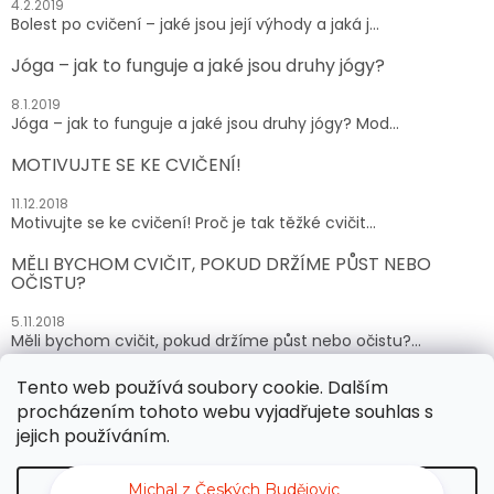
4.2.2019
Bolest po cvičení – jaké jsou její výhody a jaká j...
Jóga – jak to funguje a jaké jsou druhy jógy?
8.1.2019
Jóga – jak to funguje a jaké jsou druhy jógy? Mod...
MOTIVUJTE SE KE CVIČENÍ!
11.12.2018
Motivujte se ke cvičení! Proč je tak těžké cvičit...
MĚLI BYCHOM CVIČIT, POKUD DRŽÍME PŮST NEBO
OČISTU?
5.11.2018
Měli bychom cvičit, pokud držíme půst nebo očistu?...
Tento web používá soubory cookie. Dalším
ARCHIV
procházením tohoto webu vyjadřujete souhlas s
jejich používáním.
Vytvořil Shoptet
Michal z Českých Budějovic
Nastavení