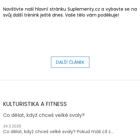
Navštivte naši hlavní stránku Suplementy.cz a vybavte se na
svůj další trénink ještě dnes. Vaše tělo vám poděkuje!
DALŠÍ ČLÁNEK
Z
á
p
a
KULTURISTIKA A FITNESS
t
Co dělat, když chceš velké svaly?
í
24.3.2025
Co dělat, když chceš velké svaly? Pokud máš cíl z...