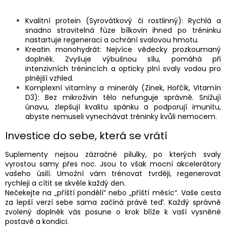
Kvalitní protein (Syrovátkový či rostlinný):
Rychlá a
snadno stravitelná fúze bílkovin ihned po tréninku
nastartuje regeneraci a ochrání svalovou hmotu.
Kreatin monohydrát:
Nejvíce vědecky prozkoumaný
doplněk. Zvyšuje výbušnou sílu, pomáhá při
intenzivních trénincích a opticky plní svaly vodou pro
plnější vzhled.
Komplexní vitamíny a minerály (Zinek, Hořčík, Vitamín
D3):
Bez mikroživin tělo nefunguje správně. Snižují
únavu, zlepšují kvalitu spánku a podporují imunitu,
abyste nemuseli vynechávat tréninky kvůli nemocem.
Investice do sebe, která se vrátí
Suplementy nejsou zázračné pilulky, po kterých svaly
vyrostou samy přes noc. Jsou to však mocní akcelerátory
vašeho úsilí. Umožní vám trénovat tvrději, regenerovat
rychleji a cítit se skvěle každý den.
Nečekejte na „příští pondělí“ nebo „příští měsíc“. Vaše cesta
za lepší verzí sebe sama začíná právě teď. Každý správně
zvolený doplněk vás posune o krok blíže k vaší vysněné
postavě a kondici.