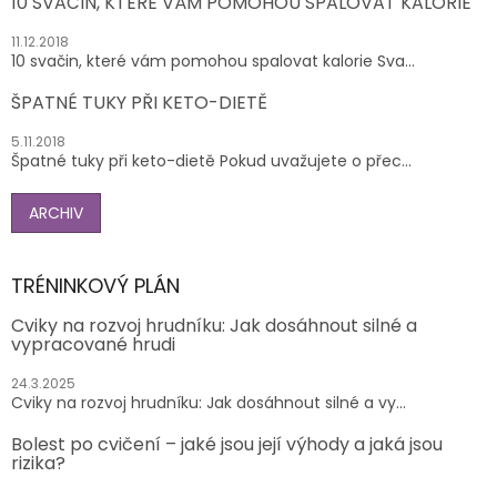
10 SVAČIN, KTERÉ VÁM POMOHOU SPALOVAT KALORIE
11.12.2018
10 svačin, které vám pomohou spalovat kalorie Sva...
ŠPATNÉ TUKY PŘI KETO-DIETĚ
5.11.2018
Špatné tuky při keto-dietě Pokud uvažujete o přec...
ARCHIV
TRÉNINKOVÝ PLÁN
Cviky na rozvoj hrudníku: Jak dosáhnout silné a
vypracované hrudi
24.3.2025
Cviky na rozvoj hrudníku: Jak dosáhnout silné a vy...
Bolest po cvičení – jaké jsou její výhody a jaká jsou
rizika?