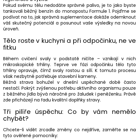
Pokud svému tělu nedodáte správné palivo, je to jako byste
tankovali běžný benzín do monopostu Formule 1. Pojďme se
podívat na to, jak správná suplementace dokáže odemknout
váš skutečný potenciál a posunout vaše výsledky na novou
úroveň.
Tělo roste v kuchyni a při odpočinku, ne ve
fitku
Během cvičení svaly v podstatě ničíte – vznikají v nich
mikroskopické trhliny. Teprve ve fázi odpočinku tělo tyto
trhliny opravuje, čímž svaly rostou a sílí. K tomuto procesu
však nezbytně potřebuje stavební kameny.
Běžná strava bohužel v dnešní uspěchané době často
nestačí. Pokrýt zvýšenou potřebu aktivního organismu pouze
z běžného jídla bývá náročné pro žaludek i peněženku. Právě
zde přicházejí na řadu kvalitní doplňky stravy.
Tři pilíře úspěchu: Co by vám nemělo
chybět?
Chcete-li vidět zrcadle změny co nejdříve, zaměřte se na
tyto ověřené pomocníky: