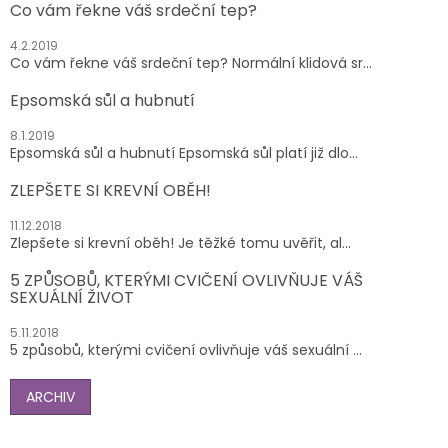
Co vám řekne váš srdeční tep?
4.2.2019
Co vám řekne váš srdeční tep? Normální klidová sr...
Epsomská sůl a hubnutí
8.1.2019
Epsomská sůl a hubnutí Epsomská sůl platí již dlo...
ZLEPŠETE SI KREVNÍ OBĚH!
11.12.2018
Zlepšete si krevní oběh! Je těžké tomu uvěřit, al...
5 ZPŮSOBŮ, KTERÝMI CVIČENÍ OVLIVŇUJE VÁŠ
SEXUÁLNÍ ŽIVOT
5.11.2018
5 způsobů, kterými cvičení ovlivňuje váš sexuální ...
ARCHIV