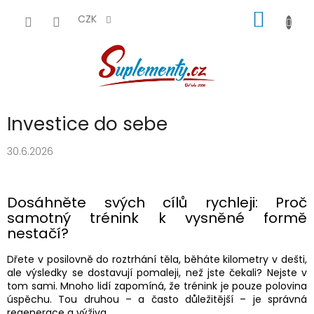
Přejít
NÁKUP
na
CZK
obsah
KOŠÍK
Investice do sebe
30.6.2026
Dosáhněte svých cílů rychleji: Proč
samotný trénink k vysněné formě
nestačí?
Dřete v posilovně do roztrhání těla, běháte kilometry v dešti,
ale výsledky se dostavují pomaleji, než jste čekali? Nejste v
tom sami. Mnoho lidí zapomíná, že trénink je pouze polovina
úspěchu. Tou druhou – a často důležitější – je správná
regenerace a výživa.