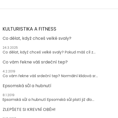
Z
á
p
a
KULTURISTIKA A FITNESS
t
Co dělat, když chceš velké svaly?
í
24.3.2025
Co dělat, když chceš velké svaly? Pokud máš cíl z...
Co vám řekne váš srdeční tep?
4.2.2019
Co vám řekne váš srdeční tep? Normální klidová sr...
Epsomská sůl a hubnutí
8.1.2019
Epsomská sůl a hubnutí Epsomská sůl platí již dlo...
ZLEPŠETE SI KREVNÍ OBĚH!