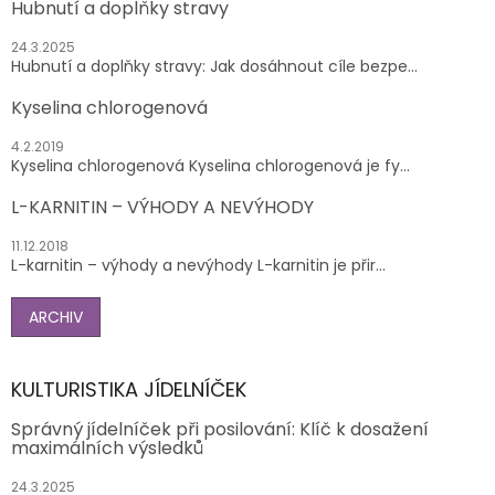
Hubnutí a doplňky stravy
24.3.2025
Hubnutí a doplňky stravy: Jak dosáhnout cíle bezpe...
Kyselina chlorogenová
4.2.2019
Kyselina chlorogenová Kyselina chlorogenová je fy...
L-KARNITIN – VÝHODY A NEVÝHODY
11.12.2018
L-karnitin – výhody a nevýhody L-karnitin je přir...
ARCHIV
KULTURISTIKA JÍDELNÍČEK
Správný jídelníček při posilování: Klíč k dosažení
maximálních výsledků
24.3.2025