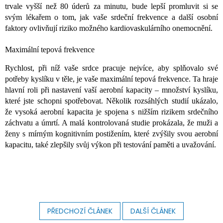
trvale vyšší než 80 úderů za minutu, bude lepší promluvit si se
svým lékařem o tom, jak vaše srdeční frekvence a další osobní
faktory ovlivňují riziko možného kardiovaskulárního onemocnění.
Maximální tepová frekvence
Rychlost, při níž vaše srdce pracuje nejvíce, aby splňovalo své
potřeby kyslíku v těle, je vaše maximální tepová frekvence. Ta hraje
hlavní roli při nastavení vaší aerobní kapacity – množství kyslíku,
které jste schopni spotřebovat. Několik rozsáhlých studií ukázalo,
že vysoká aerobní kapacita je spojena s nižším rizikem srdečního
záchvatu a úmrtí. A malá kontrolovaná studie prokázala, že muži a
ženy s mírným kognitivním postižením, které zvýšily svou aerobní
kapacitu, také zlepšily svůj výkon při testování paměti a uvažování.
PŘEDCHOZÍ ČLÁNEK
DALŠÍ ČLÁNEK