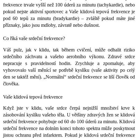
frekvence trvale vyšší než 100 úderů za minutu (tachykardie), nebo
pokud nejste aktivní sportovec a Vaše klidová tepová frekvence je
pod 60 tepů za minutu (bradykardie) – zvláště pokud máte jiné
příznaky, jako jsou mdloby, závratě nebo dušnost.
Co říká vaše srdeční frekvence?
Váš pulz, jak v klidu, tak během cvičení, může odhalit riziko
srdečního záchvatu a vašeho aerobního výkonu. Zdravé srdce
nepracuje s pravidelností hodin. Zrychluje a zpomaluje, aby
vyhovovalo vaší měnící se potřebě kyslíku (vaše aktivity po celý
den se taktéž mění). „Normální“ srdeční frekvence se liší člověk od
člověka.
Vaše klidová tepová frekvence
Když jste v klidu, vaše srdce čerpá nejnižší množství krve k
zásobování kyslíku vašeho těla. U většiny zdravých žen se klidová
srdeční frekvence pohybuje od 60 do 100 úderů za minutu. Klidová
srdeční frekvence na dolním konci tohoto spektra může poskytnout
jistou ochranu před infarktem. Pokud je klidová srdeční frekvence