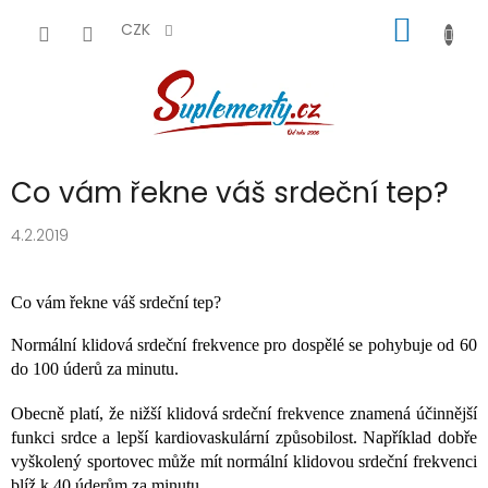
Přejít
NÁKUP
na
CZK
obsah
KOŠÍK
Co vám řekne váš srdeční tep?
4.2.2019
Co vám řekne váš srdeční tep?
Normální klidová srdeční frekvence pro dospělé se pohybuje od 60
do 100 úderů za minutu.
Obecně platí, že nižší klidová srdeční frekvence znamená účinnější
funkci srdce a lepší kardiovaskulární způsobilost. Například dobře
vyškolený sportovec může mít normální klidovou srdeční frekvenci
blíž k 40 úderům za minutu.