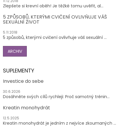
11.12.2018
Zlepšete si krevní oběh! Je těžké tomu uvěřit, al...
5 ZPŮSOBŮ, KTERÝMI CVIČENÍ OVLIVŇUJE VÁŠ
SEXUÁLNÍ ŽIVOT
5.11.2018
5 způsobů, kterými cvičení ovlivňuje váš sexuální ...
ARCHIV
SUPLEMENTY
Investice do sebe
30.6.2026
Dosáhněte svých cílů rychleji: Proč samotný trénin...
Kreatin monohydrát
12.5.2025
Kreatin monohydrát je jedním z nejvíce zkoumaných ...