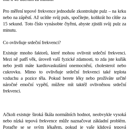
Pro měření tepové frekvence jednoduše zkontrolujte pulz – na krku
nebo na zápěstí. Až ucítíte svůj puls, spočítejte, kolikrát ho cítíte za
15 sekund. Toto číslo vynásobte čtyřmi, abyste zjistili svůj pulz za
minutu.
Co ovlivňuje srdeční frekvenci?
Existuje mnoho faktorů, které mohou ovlivnit srdeční frekvenci.
Mezi ně patří věk, úroveň vaší fyzické zdatnosti, to zda jste kuřák
nebo jestli máte kardiovaskulární onemocnění, cholesterol nebo
cukrovku. Mimo to ovlivňuje srdeční frekvenci také teplota
vzduchu a pozice těla. Pokud berete léky nebo prožíváte určité
náročné emoční vypětí, můžete mít taktéž ovlivněnou srdeční
frekvenci.
Ačkoli existuje široká škála normálních hodnot, neobvykle vysoká
nebo nízká tepová frekvence může naznačovat základní problém.
Poraďte se se svým lékařem, pokud je vaše klidová tepová