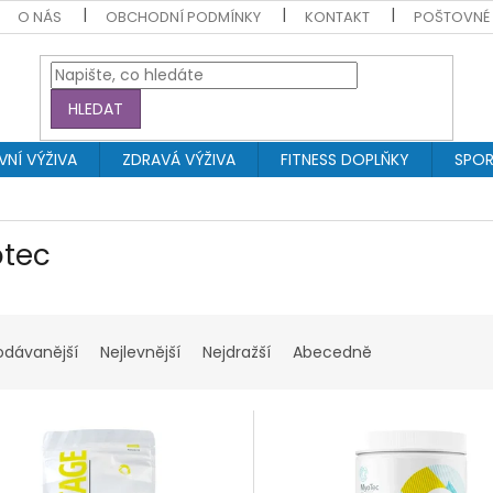
O NÁS
OBCHODNÍ PODMÍNKY
KONTAKT
POŠTOVNÉ
HLEDAT
NÍ VÝŽIVA
ZDRAVÁ VÝŽIVA
FITNESS DOPLŇKY
SPOR
tec
odávanější
Nejlevnější
Nejdražší
Abecedně