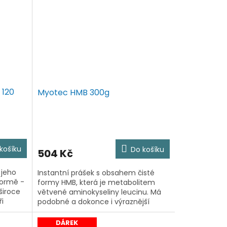
 120
Myotec HMB 300g
košíku
Do košíku
504 Kč
 jeho
Instantní prášek s obsahem čisté
 formě -
formy HMB, která je metabolitem
 široce
větvené aminokyseliny leucinu. Má
i
podobné a dokonce i výraznější
spektrum účinku jako leucin. Více se
o HMB dozvíte na webu eFIA.cz....
DÁREK