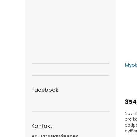
použí
Myot
Facebook
354
Novin
pro k
podpo
Kontakt
cviče
Bc. Jaroslav Švábek
přiro