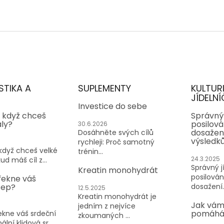
STIKA A
SUPLEMENTY
KULTUR
JÍDELNÍ
Investice do sebe
, když chceš
Správný 
aly?
posilován
30.6.2026
dosažen
Dosáhněte svých cílů
výsledk
rychleji: Proč samotný
 když chceš velké
trénin...
24.3.2025
ud máš cíl z...
Správný jí
Kreatin monohydrát
posilování
řekne váš
tep?
dosažení..
12.5.2025
Kreatin monohydrát je
Jak vám
jedním z nejvíce
pomáhá 
kne váš srdeční
zkoumaných ...
lní klidová sr...