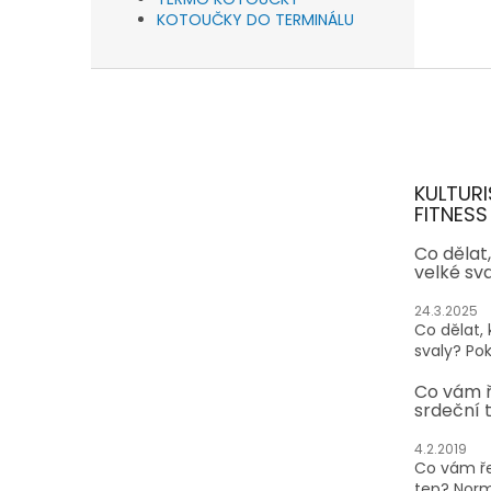
KOTOUČKY DO TERMINÁLU
Z
á
p
a
t
KULTURI
í
FITNESS
Co dělat
velké sv
24.3.2025
Co dělat,
svaly? Pok
Co vám 
srdeční 
4.2.2019
Co vám ře
tep? Normá