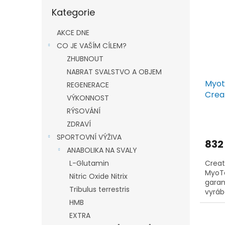
Přeskočit
Kategorie
kategorie
AKCE DNE
CO JE VAŠÍM CÍLEM?
ZHUBNOUT
NABRAT SVALSTVO A OBJEM
Myot
REGENERACE
Crea
VÝKONNOST
RÝSOVÁNÍ
ZDRAVÍ
SPORTOVNÍ VÝŽIVA
832
ANABOLIKA NA SVALY
L-Glutamin
Creat
MyoTe
Nitric Oxide Nitrix
garan
Tribulus terrestris
vyrá
Creap
HMB
testo
EXTRA