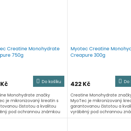
ec Creatine Monohydrate
Myotec Creatine Monohy
pure 750g
Creapure 300g
Do košíku
Do 
 Kč
422 Kč
ine Monohydrate značky
Creatine Monohydrate značk
c je mikronizovaný kreatin s
MyoTec je mikronizovaný krea
tovanou čistotou a kvalitou
garantovanou čistotou a kval
běný pod ochrannou známkou
vyráběný pod ochrannou zn
ure®. Produkt je v každé šarži
Creapure®. Produkt je v každé
ván na obsah nežádoucích...
testován na obsah nežádoucí