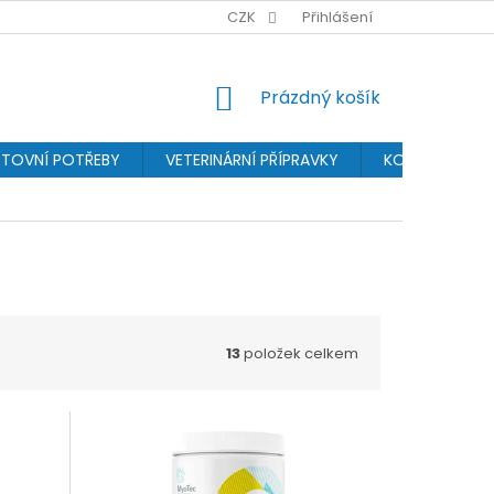
BONUSPROGRAM
PROVIZNÍ SYSTÉM
CZK
Přihlášení
OCHRANA OSOBN
NÁKUPNÍ
Prázdný košík
KOŠÍK
TOVNÍ POTŘEBY
VETERINÁRNÍ PŘÍPRAVKY
KOSMETIKA
13
položek celkem