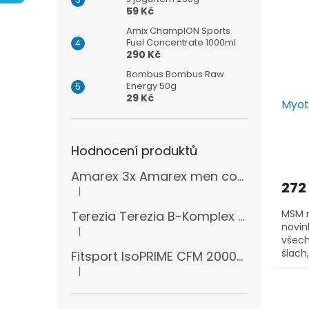
i
r
n
59 Kč
s
o
e
p
d
l
Amix ChampION Sports
Fuel Concentrate 1000ml
r
u
290 Kč
o
k
d
Bombus Bombus Raw
t
Energy 50g
u
ů
29 Kč
Myot
k
t
ů
Hodnocení produktů
Amarex 3x Amarex men complex 120 kapslí
272
|
Hodnocení produktu je 5 z 5 hvězdiček.
MSM n
Terezia Terezia B-Komplex super forte 100 tablet
novin
|
Hodnocení produktu je 5 z 5 hvězdiček.
všech
šlach
Fitsport IsoPRIME CFM 2000g + šejkr
zdroj 
|
Hodnocení produktu je 5 z 5 hvězdiček.
organ