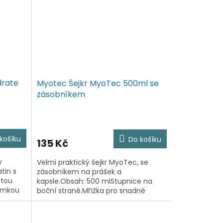
drate
Myotec Šejkr MyoTec 500ml se
zásobníkem
košíku
Do košíku
135 Kč
y
Velmi praktický šejkr MyoTec, se
tin s
zásobníkem na prášek a
itou
kapsle.Obsah: 500 mlStupnice na
ámkou
boční straně.Mřížka pro snadné
 šarži
promíchání nápoje.Snadno
ch...
uzavíratelná vrchní část. Plastový
šejkr vyrobený z...