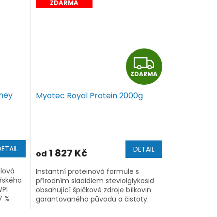
ZDARMA
Z
ZDARMA
D
hey
Myotec Royal Protein 2000g
A
R
M
DETAIL
DETAIL
1 827 Kč
od
A
álová
Instantní proteinová formule s
ářského
přírodním sladidlem steviolglykosid
WPI
obsahující špičkové zdroje bílkovin
7 %
garantovaného původu a čistoty.
%
Obsah bílkovin se pohybuje dle