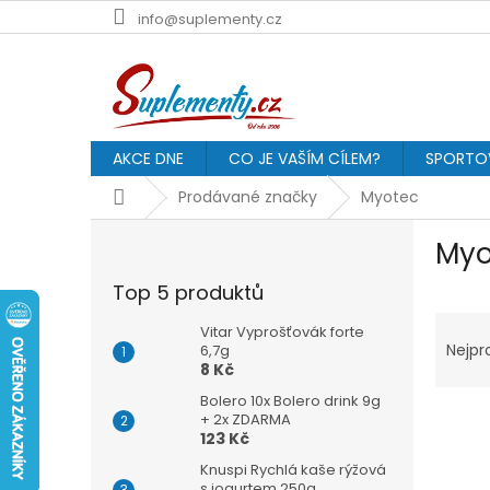
Přejít
info@suplementy.cz
na
obsah
AKCE DNE
CO JE VAŠÍM CÍLEM?
SPORTOV
Domů
Prodávané značky
Myotec
P
Myo
o
s
Top 5 produktů
t
Ř
r
Vitar Vyprošťovák forte
a
a
Nejpr
6,7g
z
8 Kč
n
e
n
Bolero 10x Bolero drink 9g
V
n
í
+ 2x ZDARMA
123 Kč
ý
í
p
p
p
a
Knuspi Rychlá kaše rýžová
s jogurtem 250g