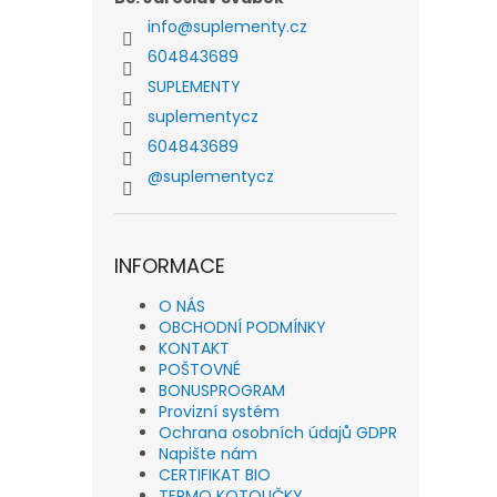
příto
info
@
suplementy.cz
604843689
SUPLEMENTY
suplementycz
604843689
@suplementycz
INFORMACE
O NÁS
OBCHODNÍ PODMÍNKY
KONTAKT
POŠTOVNÉ
BONUSPROGRAM
Provizní systém
Ochrana osobních údajů GDPR
Napište nám
CERTIFIKAT BIO
TERMO KOTOUČKY