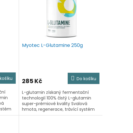
Myotec L-Glutamine 250g
košíku
Do košíku
285 Kč
ční
L-glutamin získaný fermentační
amin
technologií 100% čistý L-glutamin
vá
super-prémiové kvality Svalová
systém
hmota, regenerace, trávící systém
fitness,
Perfektní pro funkční trénink, fitness,
crossfit i klasický...