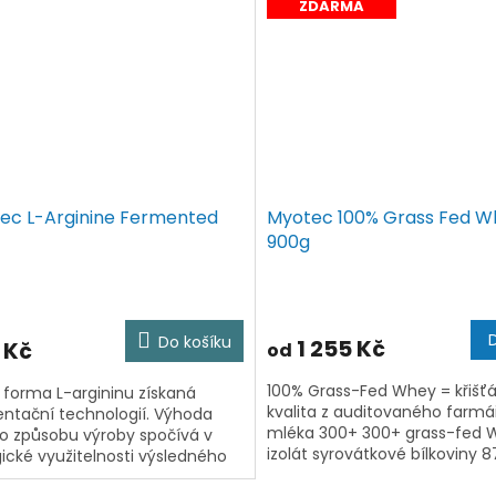
ZDARMA
ec L-Arginine Fermented
Myotec 100% Grass Fed W
900g
Do košíku
1 255 Kč
 Kč
od
100% Grass-Fed Whey = křišť
 forma L-argininu získaná
kvalita z auditovaného farm
ntační technologií. Výhoda
mléka 300+ 300+ grass-fed 
o způsobu výroby spočívá v
izolát syrovátkové bílkoviny 8
gické využitelnosti výsledného
bílkoviny příchuť natural, 82 
ktu. Arginin je pro své účinky