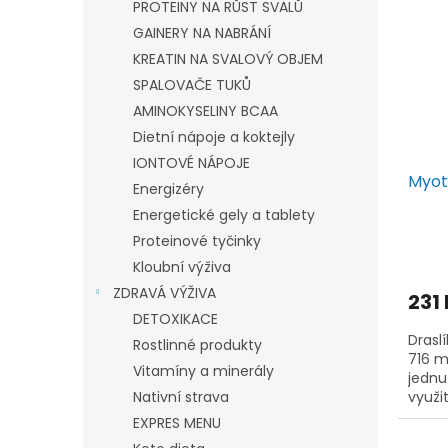
PROTEINY NA RŮST SVALŮ
GAINERY NA NABRÁNÍ
KREATIN NA SVALOVÝ OBJEM
SPALOVAČE TUKŮ
AMINOKYSELINY BCAA
Dietní nápoje a koktejly
IONTOVÉ NÁPOJE
Myot
Energizéry
Energetické gely a tablety
Proteinové tyčinky
Kloubní výživa
ZDRAVÁ VÝŽIVA
231
DETOXIKACE
Drasl
Rostlinné produkty
716 m
Vitamíny a minerály
jednu
Nativní strava
využit
nejza
EXPRES MENU
Spolu