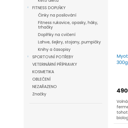
Keto dieta
FITNESS DOPLŇKY
Činky na posilování
Fitness rukavice, opasky, háky,
trhačky
Doplňky na cvičení
Lahve, šejkry, stojany, pumpičky
Knihy a časopisy
Myot
SPORTOVNÍ POTŘEBY
300g
VETERINÁRNÍ PŘÍPRAVKY
KOSMETIKA
OBLEČENÍ
NEZAŘAZENO
490
Značky
Volná
ferme
tohot
biolo
produ