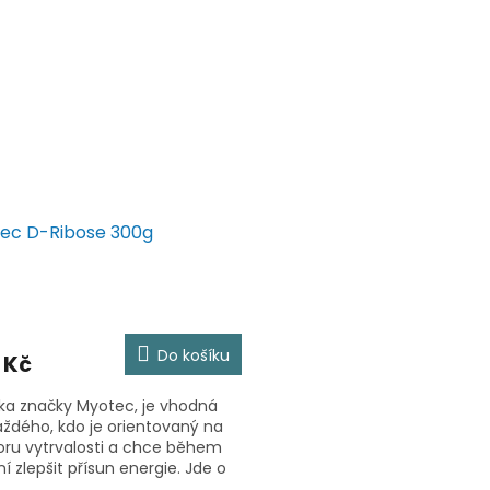
příchuť čokoláda Slazené...
ván nejen v...
ec D-Ribose 300g
Do košíku
 Kč
ka značky Myotec, je vhodná
aždého, kdo je orientovaný na
ru vytrvalosti a chce během
ní zlepšit přísun energie. Jde o
zeně se vyskytující cukr