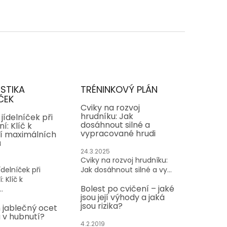
ISTIKA
TRÉNINKOVÝ PLÁN
ČEK
Cviky na rozvoj
hrudníku: Jak
jídelníček při
dosáhnout silné a
í: Klíč k
vypracované hrudi
í maximálních
ů
24.3.2025
Cviky na rozvoj hrudníku:
delníček při
Jak dosáhnout silné a vy...
: Klíč k
Bolest po cvičení – jaké
.
jsou její výhody a jaká
jsou rizika?
 jablečný ocet
v hubnutí?
4.2.2019