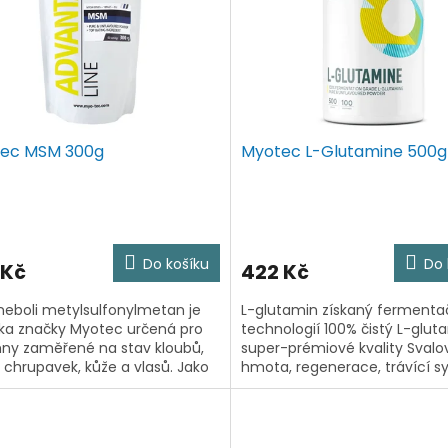
ec MSM 300g
Myotec L-Glutamine 500g
Do košíku
Do 
 Kč
422 Kč
eboli metylsulfonylmetan je
L-glutamin získaný fermenta
ka značky Myotec určená pro
technologií 100% čistý L-glut
ny zaměřené na stav kloubů,
super-prémiové kvality Svalo
, chrupavek, kůže a vlasů. Jako
hmota, regenerace, trávící 
přirozeně se vyskytující
Perfektní pro funkční trénink, 
ické formy síry (34% jeho...
crossfit i klasický...