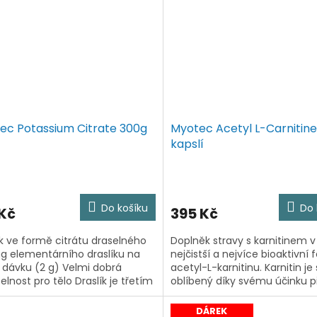
ec Potassium Citrate 300g
Myotec Acetyl L-Carnitine
kapslí
Do košíku
Do 
 Kč
395 Kč
ík ve formě citrátu draselného
Doplněk stravy s karnitinem v
g elementárního draslíku na
nejčistší a nejvíce bioaktivní
 dávku (2 g) Velmi dobrá
acetyl-L-karnitinu. Karnitin je
elnost pro tělo Draslík je třetím
oblíbený díky svému účinku př
stoupenějším minerálem v těle.
redukčním tréninku - lze jej
 se sodíkem se...
doporučit každému, kdo...
DÁREK