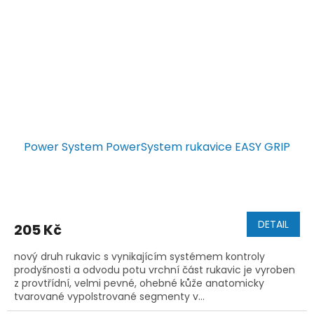
Power System PowerSystem rukavice EASY GRIP
DETAIL
205 Kč
nový druh rukavic s vynikajícím systémem kontroly
prodyšnosti a odvodu potu vrchní část rukavic je vyroben
z provtřídní, velmi pevné, ohebné kůže anatomicky
tvarované vypolstrované segmenty v...