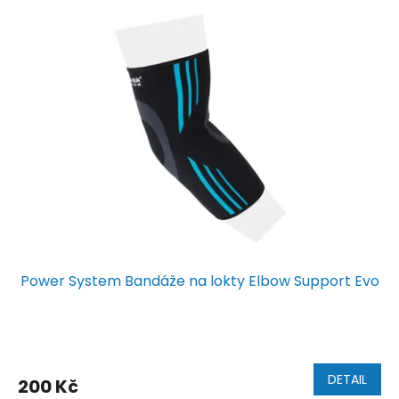
ý
p
i
s
p
r
o
d
u
k
t
ů
Power System Bandáže na lokty Elbow Support Evo
DETAIL
200 Kč