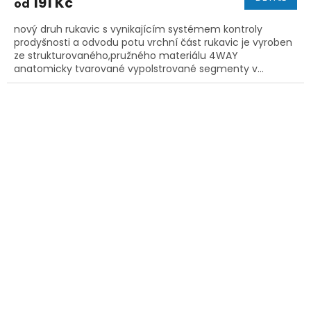
191 Kč
od
nový druh rukavic s vynikajícím systémem kontroly
prodyšnosti a odvodu potu vrchní část rukavic je vyroben
ze strukturovaného,pružného materiálu 4WAY
anatomicky tvarované vypolstrované segmenty v...