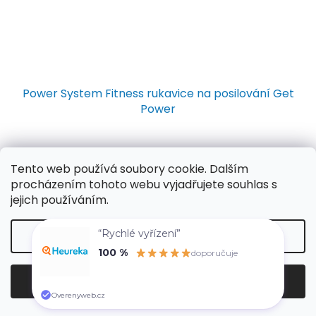
Power System Fitness rukavice na posilování Get
Power
Tento web používá soubory cookie. Dalším
DETAIL
211 Kč
procházením tohoto webu vyjadřujete souhlas s
jejich používáním.
nový druh rukavic s vynikajícím systémem kontroly
prodyšnosti a odvodu potu vrchní část rukavic je vyroben
ze strukturovaného,pružného materiálu 4WAY
“Rychlé vyřízení”
Nastavení
anatomicky tvarované vypolstrované segmenty v...
100 %
doporučuje
Souhlasím
Overenyweb.cz