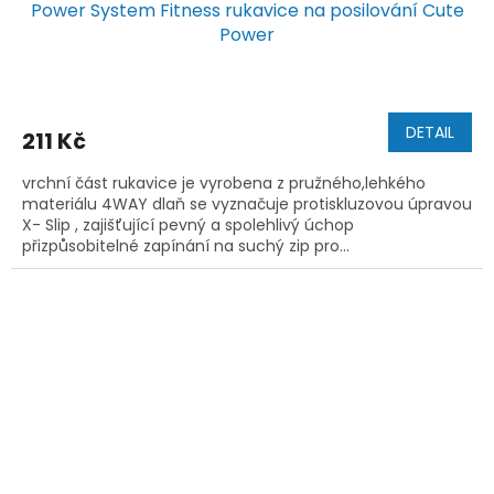
Power System Fitness rukavice na posilování Cute
Power
DETAIL
211 Kč
vrchní část rukavice je vyrobena z pružného,lehkého
materiálu 4WAY dlaň se vyznačuje protiskluzovou úpravou
X- Slip , zajišťující pevný a spolehlivý úchop
přizpůsobitelné zapínání na suchý zip pro...