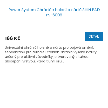
Power System Chrániče holení a nártů SHIN PAD
PS-6006
DETAIL
166 Kč
Univerzální chránič holeně a nártu pro bojová umění,
sebeobranu pro turnaje i trénink.Chránič vysoké kvality
určený pro aktivní závodníky je tvarovaný s tuhou
absorpční vrstvou, která tlumí sílu...