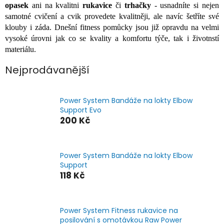
opasek
ani na kvalitni
rukavice
či
trhačky
- usnadníte si nejen
samotné cvičení a cvik provedete kvalitněji, ale navíc šetříte své
klouby i záda. Dnešní fitness pomůcky jsou již opravdu na velmi
vysoké úrovni jak co se kvality a komfortu týče, tak i životnstí
materiálu.
Nejprodávanější
Power System Bandáže na lokty Elbow
Support Evo
200 Kč
Power System Bandáže na lokty Elbow
Support
118 Kč
Power System Fitness rukavice na
posilování s omotávkou Raw Power