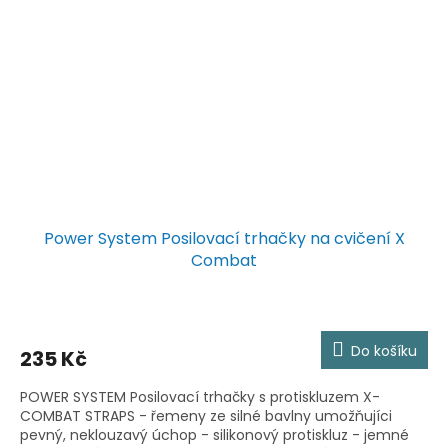
Power System Posilovací trhačky na cvičení X
Combat
Do košíku
235 Kč
POWER SYSTEM Posilovací trhačky s protiskluzem X-
COMBAT STRAPS - řemeny ze silné bavlny umožňujíci
pevný, neklouzavý úchop - silikonový protiskluz - jemné