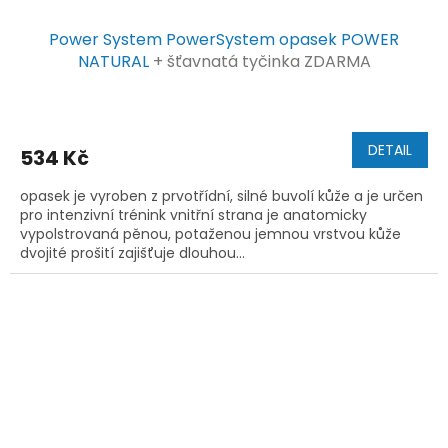
Power System PowerSystem opasek POWER
NATURAL
+ šťavnatá tyčinka ZDARMA
DETAIL
534 Kč
opasek je vyroben z prvotřídní, silné buvolí kůže a je určen
pro intenzivní trénink vnitřní strana je anatomicky
vypolstrovaná pěnou, potaženou jemnou vrstvou kůže
dvojité prošití zajišťuje dlouhou...