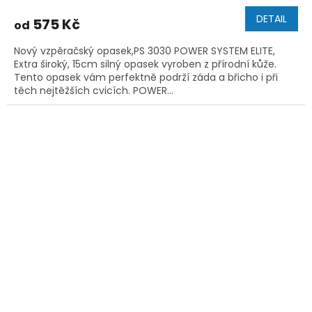
DETAIL
575 Kč
od
Nový vzpěračský opasek,PS 3030 POWER SYSTEM ELITE,
Extra široký, 15cm silný opasek vyroben z přírodní kůže.
Tento opasek vám perfektně podrží záda a břicho i při
těch nejtěžších cvicích. POWER...