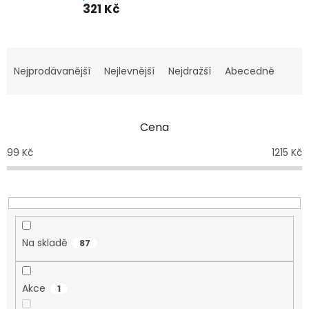
321 Kč
Ř
a
Nejprodávanější
Nejlevnější
Nejdražší
Abecedně
z
e
n
Cena
í
p
99
Kč
1215
Kč
r
o
d
u
k
t
Na skladě
87
ů
Akce
1