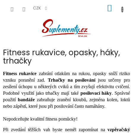
Přejít
NÁKUP
na
CZK
obsah
KOŠÍK
Fitness rukavice, opasky, háky,
trhačky
Fitness rukavice
zabrání otlakům na rukou, opasky sníží riziko
vzniku poranění zad.
Trhačky na posilování
jsou určeny pro
zesílení úchopu u některých cviků a tím zvyšují efektivitu cvičení.
Podobné využití jako trhačky mají také
posilovací háky
. Správné
použití
bandáže
zabraňuje zranění kloubů, zejména kolen, loktů
nebo zápěstí, které jsou při posilování často namáhány.
Nepodceňujte kvalitní fitness pomůcky!
Při zvedání těžších vah byste neměl zapomínat na
vzpěračský