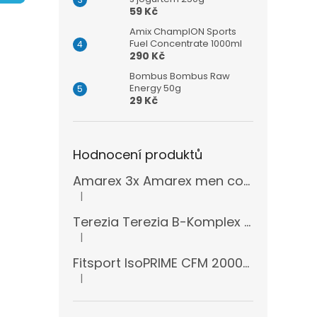
n
59 Kč
e
l
Amix ChampION Sports
Fuel Concentrate 1000ml
290 Kč
Bombus Bombus Raw
Energy 50g
29 Kč
Hodnocení produktů
Amarex 3x Amarex men complex 120 kapslí
|
Hodnocení produktu je 5 z 5 hvězdiček.
Terezia Terezia B-Komplex super forte 100 tablet
|
Hodnocení produktu je 5 z 5 hvězdiček.
Fitsport IsoPRIME CFM 2000g + šejkr
|
Hodnocení produktu je 5 z 5 hvězdiček.