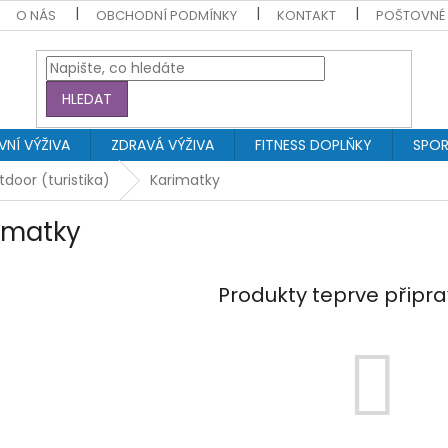
O NÁS
OBCHODNÍ PODMÍNKY
KONTAKT
POŠTOVNÉ
HLEDAT
NÍ VÝŽIVA
ZDRAVÁ VÝŽIVA
FITNESS DOPLŇKY
SPOR
door (turistika)
Karimatky
imatky
Produkty teprve připr