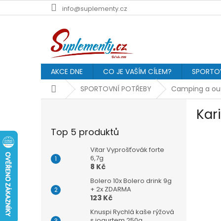
Přejít
info@suplementy.cz
na
obsah
AKCE DNE
CO JE VAŠÍM CÍLEM?
SPORTOV
Domů
SPORTOVNÍ POTŘEBY
Camping a out
P
Kar
o
s
Top 5 produktů
t
r
Vitar Vyprošťovák forte
a
6,7g
8 Kč
n
n
Bolero 10x Bolero drink 9g
í
+ 2x ZDARMA
123 Kč
p
a
Knuspi Rychlá kaše rýžová
s jogurtem 250g