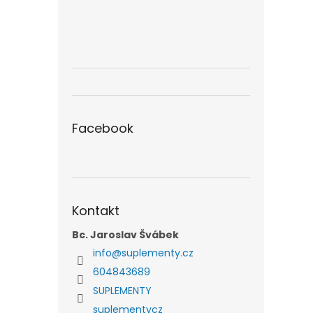
Facebook
Kontakt
Bc. Jaroslav Švábek
info
@
suplementy.cz
604843689
SUPLEMENTY
suplementycz