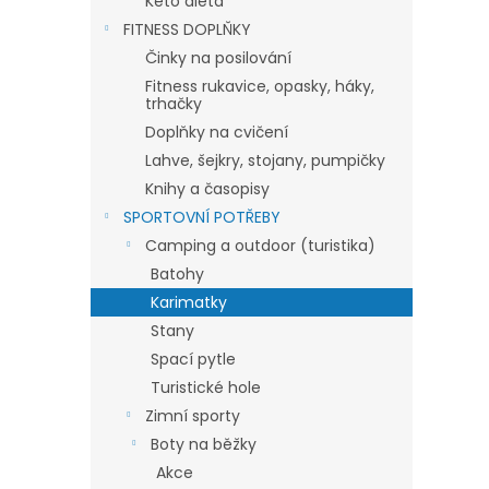
Keto dieta
FITNESS DOPLŇKY
Činky na posilování
Fitness rukavice, opasky, háky,
trhačky
Doplňky na cvičení
Lahve, šejkry, stojany, pumpičky
Knihy a časopisy
SPORTOVNÍ POTŘEBY
Camping a outdoor (turistika)
Batohy
Karimatky
Stany
Spací pytle
Turistické hole
Zimní sporty
Boty na běžky
Akce