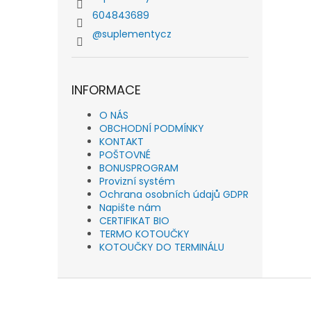
604843689
@suplementycz
INFORMACE
O NÁS
OBCHODNÍ PODMÍNKY
KONTAKT
POŠTOVNÉ
BONUSPROGRAM
Provizní systém
Ochrana osobních údajů GDPR
Napište nám
CERTIFIKAT BIO
TERMO KOTOUČKY
KOTOUČKY DO TERMINÁLU
Z
á