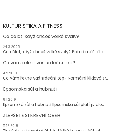
Z
á
p
a
KULTURISTIKA A FITNESS
t
Co dělat, když chceš velké svaly?
í
24.3.2025
Co dělat, když chceš velké svaly? Pokud máš cíl z...
Co vám řekne váš srdeční tep?
4.2.2019
Co vám řekne váš srdeční tep? Normální klidová sr...
Epsomská sůl a hubnutí
8.1.2019
Epsomská sůl a hubnutí Epsomská sůl platí již dlo...
ZLEPŠETE SI KREVNÍ OBĚH!
11.12.2018
Zlepšete si krevní oběh! Je těžké tomu uvěřit, al...