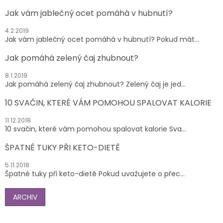
Jak vám jablečný ocet pomáhá v hubnutí?
4.2.2019
Jak vám jablečný ocet pomáhá v hubnutí? Pokud mát...
Jak pomáhá zelený čaj zhubnout?
8.1.2019
Jak pomáhá zelený čaj zhubnout? Zelený čaj je jed...
10 SVAČIN, KTERÉ VÁM POMOHOU SPALOVAT KALORIE
11.12.2018
10 svačin, které vám pomohou spalovat kalorie Sva...
ŠPATNÉ TUKY PŘI KETO-DIETĚ
5.11.2018
Špatné tuky při keto-dietě Pokud uvažujete o přec...
ARCHIV