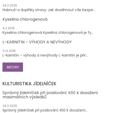
24.3.2025
Hubnutí a doplňky stravy: Jak dosáhnout cíle bezpe...
Kyselina chlorogenová
4.2.2019
Kyselina chlorogenová Kyselina chlorogenová je fy...
L-KARNITIN – VÝHODY A NEVÝHODY
11.12.2018
L-karnitin – výhody a nevýhody L-karnitin je přir...
ARCHIV
KULTURISTIKA JÍDELNÍČEK
Správný jídelníček při posilování: Klíč k dosažení
maximálních výsledků
24.3.2025
Správný jídelníček při posilování: Klíč k dosažení...