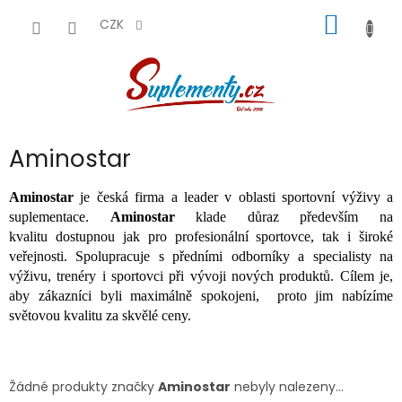
Přejít
NÁKUP
na
CZK
obsah
KOŠÍK
Aminostar
Aminostar
je česká firma a leader v oblasti sportovní výživy a
suplementace.
Aminostar
klade důraz především na
kvalitu dostupnou jak pro profesionální sportovce, tak i široké
veřejnosti. Spolupracuje s předními odborníky a specialisty na
výživu, trenéry i sportovci při vývoji nových produktů. Cílem je,
aby zákazníci byli maximálně spokojeni, proto jim nabízíme
světovou kvalitu za skvělé ceny.
Žádné produkty značky
Aminostar
nebyly nalezeny...