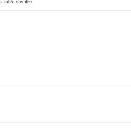
u takže chvalim .
.
.
.