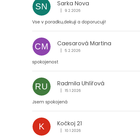
Sarka Nova
SN
|
9.2.2026
Hodnocení obchodu je 5 z 5 hvězdiček
Vse v poradku,dekuji a doporucuji!
Caesarová Martina
CM
|
5.2.2026
Hodnocení obchodu je 5 z 5 hvězdiček
spokojenost
Radmila Uhlířová
RU
|
15.1.2026
Hodnocení obchodu je 5 z 5 hvězdiček
Jsem spokojená
Kočkoj 21
K
|
10.1.2026
Hodnocení obchodu je 5 z 5 hvězdiček