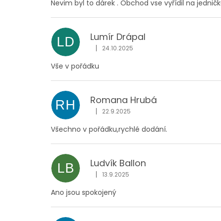
Nevim byl to dárek . Obchod vse vyřídil na jedničk
Lumír Drápal
LD
|
24.10.2025
Hodnocení obchodu je 5 z 5 hvězdiček
Vše v pořádku
Romana Hrubá
RH
|
22.9.2025
Hodnocení obchodu je 5 z 5 hvězdiček
Všechno v pořádku,rychlé dodání.
Ludvík Ballon
LB
|
13.9.2025
Hodnocení obchodu je 5 z 5 hvězdiček
Ano jsou spokojený