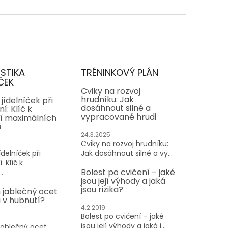
ISTIKA
TRÉNINKOVÝ PLÁN
ČEK
Cviky na rozvoj
hrudníku: Jak
jídelníček při
dosáhnout silné a
í: Klíč k
vypracované hrudi
í maximálních
ů
24.3.2025
Cviky na rozvoj hrudníku:
delníček při
Jak dosáhnout silné a vy...
: Klíč k
Bolest po cvičení – jaké
.
jsou její výhody a jaká
jsou rizika?
 jablečný ocet
v hubnutí?
4.2.2019
Bolest po cvičení – jaké
jsou její výhody a jaká j...
jablečný ocet