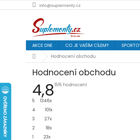
Přejít
info@suplementy.cz
na
obsah
AKCE DNE
CO JE VAŠÍM CÍLEM?
SPORTOV
Domů
Hodnocení obchodu
Hodnocení obchodu
4,8
Průměrné
1515 hodnocení
hodnocení
obchodu
je
5
1346x
4,8
z
4
101x
5
hvězdiček.
3
27x
2
18x
1
23x