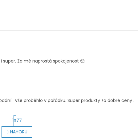
.
.
í super. Za mě naprostá spokojenost 🙂.
.
odání . Vše proběhlo v pořádku. Super produkty za dobré ceny .
S
1
77
t
r
O
NAHORU
á
v