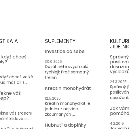
n
l
k
á
o
d
v
a
á
c
n
í
í
p
r
STIKA A
SUPLEMENTY
KULTUR
v
JÍDELNÍ
k
Investice do sebe
, když chceš
y
Správný 
aly?
posilován
v
30.6.2026
dosažen
Dosáhněte svých cílů
ý
výsledk
rychleji: Proč samotný
p
 když chceš velké
trénin...
i
24.3.2025
ud máš cíl z...
s
Správný jí
Kreatin monohydrát
u
posilování
řekne váš
tep?
dosažení..
12.5.2025
Kreatin monohydrát je
Jak vám
jedním z nejvíce
pomáhá 
kne váš srdeční
zkoumaných ...
lní klidová sr...
4.2.2019
Hubnutí a doplňky
Jak vám 