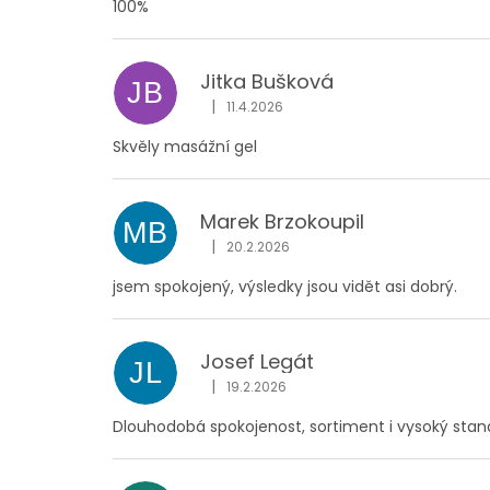
100%
Jitka Bušková
JB
|
11.4.2026
Hodnocení obchodu je 5 z 5 hvězdiček
Skvěly masážní gel
Marek Brzokoupil
MB
|
20.2.2026
Hodnocení obchodu je 5 z 5 hvězdiček
jsem spokojený, výsledky jsou vidět asi dobrý.
Josef Legát
JL
|
19.2.2026
Hodnocení obchodu je 5 z 5 hvězdiček
Dlouhodobá spokojenost, sortiment i vysoký stan