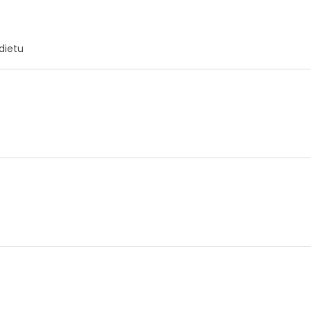
.
dietu
.
.
.