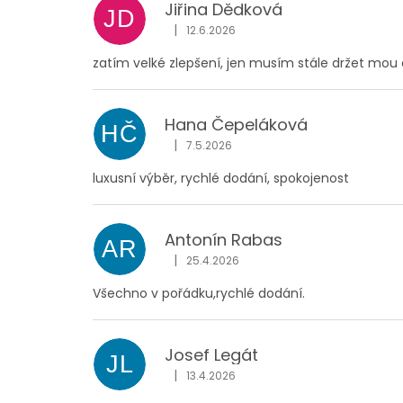
Jiřina Dědková
JD
|
12.6.2026
Hodnocení obchodu je 4 z 5 hvězdiček
zatím velké zlepšení, jen musím stále držet mou 
Hana Čepeláková
HČ
|
7.5.2026
Hodnocení obchodu je 5 z 5 hvězdiček
luxusní výběr, rychlé dodání, spokojenost
Antonín Rabas
AR
|
25.4.2026
Hodnocení obchodu je 5 z 5 hvězdiček
Všechno v pořádku,rychlé dodání.
Josef Legát
JL
|
13.4.2026
Hodnocení obchodu je 5 z 5 hvězdiček