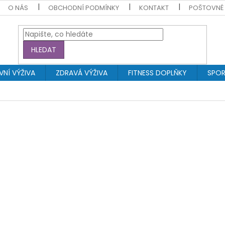
O NÁS
OBCHODNÍ PODMÍNKY
KONTAKT
POŠTOVNÉ
HLEDAT
NÍ VÝŽIVA
ZDRAVÁ VÝŽIVA
FITNESS DOPLŇKY
SPOR