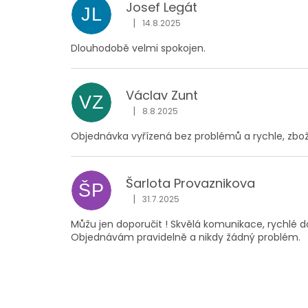
Josef Legát
JL
|
14.8.2025
Hodnocení obchodu je 5 z 5 hvězdiček
Dlouhodobě velmi spokojen.
Václav Zunt
VZ
|
8.8.2025
Hodnocení obchodu je 5 z 5 hvězdiček
Objednávka vyřízená bez problémů a rychle, zbož
Šarlota Provaznikova
ŠP
|
31.7.2025
Hodnocení obchodu je 5 z 5 hvězdiček
Můžu jen doporučit ! Skvělá komunikace, rychlé d
Objednávám pravidelně a nikdy žádný problém.