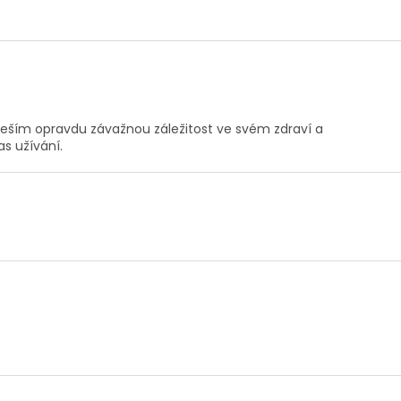
.
 řeším opravdu závažnou záležitost ve svém zdraví a
s užívání.
.
.