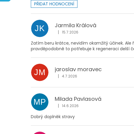
PŘIDAT HODNOCENÍ
V
ý
p
Jarmila Králová
JK
i
|
15.7.2026
Hodnocení obchodu je 5 z 5 hvězdiček
s
h
Zatím beru krátce, nevidím okamžitý účinek. Ale
pravděpodobně to potřebuje k regeneraci delší ča
o
d
n
jaroslav moravec
o
JM
c
|
4.7.2026
Hodnocení obchodu je 5 z 5 hvězdiček
e
n
í
Milada Pavlasová
MP
|
14.6.2026
Hodnocení obchodu je 5 z 5 hvězdiček
Dobrý doplněk stravy