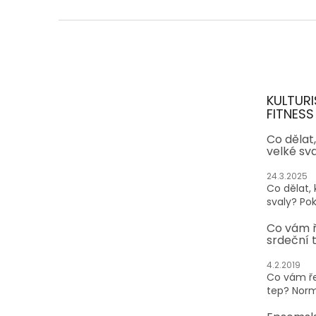
Z
á
p
a
t
KULTURI
í
FITNESS
Co dělat
velké sv
24.3.2025
Co dělat,
svaly? Pok
Co vám 
srdeční 
4.2.2019
Co vám ře
tep? Normá