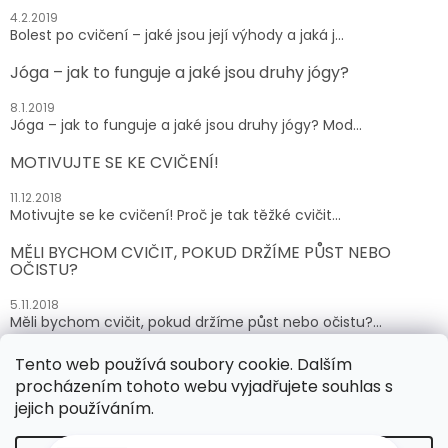
4.2.2019
Bolest po cvičení – jaké jsou její výhody a jaká j...
Jóga – jak to funguje a jaké jsou druhy jógy?
8.1.2019
Jóga – jak to funguje a jaké jsou druhy jógy? Mod...
MOTIVUJTE SE KE CVIČENÍ!
11.12.2018
Motivujte se ke cvičení! Proč je tak těžké cvičit...
MĚLI BYCHOM CVIČIT, POKUD DRŽÍME PŮST NEBO
OČISTU?
5.11.2018
Měli bychom cvičit, pokud držíme půst nebo očistu?...
Tento web používá soubory cookie. Dalším
ARCHIV
procházením tohoto webu vyjadřujete souhlas s
jejich používáním.
Vytvořil Shoptet