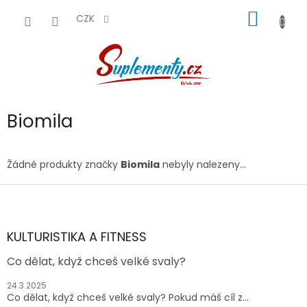
Přejít
NÁKUP
na
CZK
obsah
KOŠÍK
Biomila
Žádné produkty značky
Biomila
nebyly nalezeny...
Z
á
p
a
KULTURISTIKA A FITNESS
t
Co dělat, když chceš velké svaly?
í
24.3.2025
Co dělat, když chceš velké svaly? Pokud máš cíl z...