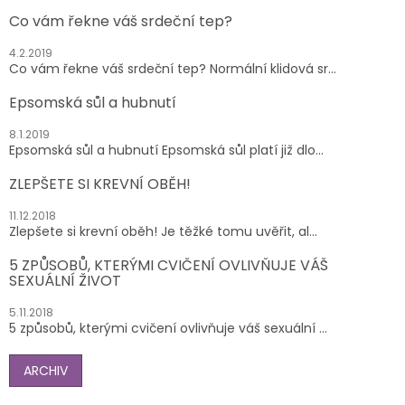
Co vám řekne váš srdeční tep?
4.2.2019
Co vám řekne váš srdeční tep? Normální klidová sr...
Epsomská sůl a hubnutí
8.1.2019
Epsomská sůl a hubnutí Epsomská sůl platí již dlo...
ZLEPŠETE SI KREVNÍ OBĚH!
11.12.2018
Zlepšete si krevní oběh! Je těžké tomu uvěřit, al...
5 ZPŮSOBŮ, KTERÝMI CVIČENÍ OVLIVŇUJE VÁŠ
SEXUÁLNÍ ŽIVOT
5.11.2018
5 způsobů, kterými cvičení ovlivňuje váš sexuální ...
ARCHIV