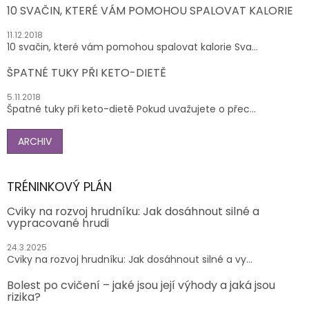
10 SVAČIN, KTERÉ VÁM POMOHOU SPALOVAT KALORIE
11.12.2018
10 svačin, které vám pomohou spalovat kalorie Sva...
ŠPATNÉ TUKY PŘI KETO-DIETĚ
5.11.2018
Špatné tuky při keto-dietě Pokud uvažujete o přec...
ARCHIV
TRÉNINKOVÝ PLÁN
Cviky na rozvoj hrudníku: Jak dosáhnout silné a
vypracované hrudi
24.3.2025
Cviky na rozvoj hrudníku: Jak dosáhnout silné a vy...
Bolest po cvičení – jaké jsou její výhody a jaká jsou
rizika?