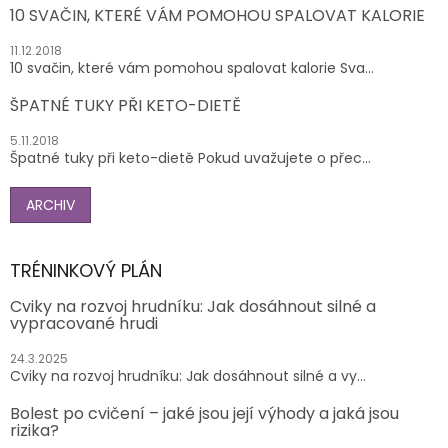
10 SVAČIN, KTERÉ VÁM POMOHOU SPALOVAT KALORIE
11.12.2018
10 svačin, které vám pomohou spalovat kalorie Sva...
ŠPATNÉ TUKY PŘI KETO-DIETĚ
5.11.2018
Špatné tuky při keto-dietě Pokud uvažujete o přec...
ARCHIV
TRÉNINKOVÝ PLÁN
Cviky na rozvoj hrudníku: Jak dosáhnout silné a
vypracované hrudi
24.3.2025
Cviky na rozvoj hrudníku: Jak dosáhnout silné a vy...
Bolest po cvičení – jaké jsou její výhody a jaká jsou
rizika?