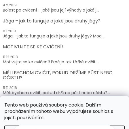
4.2.2019
Bolest po cvičení – jaké jsou její výhody a jaká j...
Jóga – jak to funguje a jaké jsou druhy jógy?
8.1.2019
Jóga – jak to funguje a jaké jsou druhy jógy? Mod...
MOTIVUJTE SE KE CVIČENÍ!
11.12.2018
Motivujte se ke cvičení! Proč je tak těžké cvičit...
MĚLI BYCHOM CVIČIT, POKUD DRŽÍME PŮST NEBO
OČISTU?
5.11.2018
Měli bychom cvičit, pokud držíme půst nebo očistu?...
Tento web používá soubory cookie. Dalším
ARCHIV
procházením tohoto webu vyjadřujete souhlas s
jejich používáním.
Vytvořil Shoptet