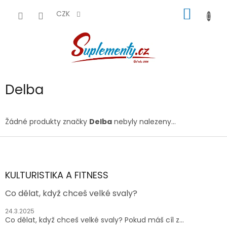
Přejít
NÁKUP
na
CZK
obsah
KOŠÍK
Delba
Žádné produkty značky
Delba
nebyly nalezeny...
Z
á
p
a
KULTURISTIKA A FITNESS
t
Co dělat, když chceš velké svaly?
í
24.3.2025
Co dělat, když chceš velké svaly? Pokud máš cíl z...