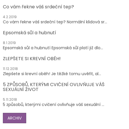
Co vám řekne váš srdeční tep?
4.2.2019
Co vám řekne váš srdeční tep? Normální klidová sr...
Epsomská sůl a hubnutí
8.1.2019
Epsomská sůl a hubnutí Epsomská sůl platí již dlo...
ZLEPŠETE SI KREVNÍ OBĚH!
11.12.2018
Zlepšete si krevní oběh! Je těžké tomu uvěřit, al...
5 ZPŮSOBŮ, KTERÝMI CVIČENÍ OVLIVŇUJE VÁŠ
SEXUÁLNÍ ŽIVOT
5.11.2018
5 způsobů, kterými cvičení ovlivňuje váš sexuální ...
ARCHIV