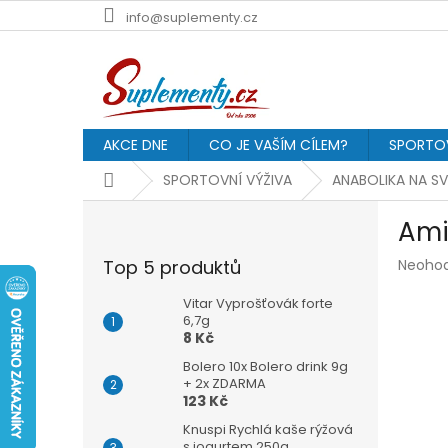
Přejít
info@suplementy.cz
na
obsah
AKCE DNE
CO JE VAŠÍM CÍLEM?
SPORTOV
Domů
SPORTOVNÍ VÝŽIVA
ANABOLIKA NA S
P
Ami
o
s
Průmě
Top 5 produktů
Neoho
t
hodnoc
r
produk
Vitar Vyprošťovák forte
a
6,7g
je
8 Kč
n
0,0
z
n
Bolero 10x Bolero drink 9g
5
í
+ 2x ZDARMA
hvězdič
123 Kč
p
a
Knuspi Rychlá kaše rýžová
s jogurtem 250g