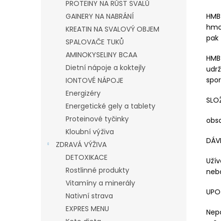
PROTEINY NA RŮST SVALŮ
HMB
GAINERY NA NABRÁNÍ
hmot
KREATIN NA SVALOVÝ OBJEM
pak
SPALOVAČE TUKŮ
AMINOKYSELINY BCAA
HMB 
Dietní nápoje a koktejly
udr
spor
IONTOVÉ NÁPOJE
Energizéry
SLO
Energetické gely a tablety
Proteinové tyčinky
obs
Kloubní výživa
DÁV
ZDRAVÁ VÝŽIVA
DETOXIKACE
Užív
Rostlinné produkty
nebo
Vitamíny a minerály
UPO
Nativní strava
EXPRES MENU
Nep