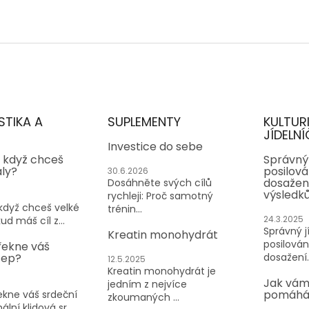
STIKA A
SUPLEMENTY
KULTUR
JÍDELNÍ
Investice do sebe
, když chceš
Správný 
aly?
posilován
30.6.2026
dosažen
Dosáhněte svých cílů
výsledk
rychleji: Proč samotný
 když chceš velké
trénin...
24.3.2025
ud máš cíl z...
Správný jí
Kreatin monohydrát
posilování
řekne váš
tep?
dosažení..
12.5.2025
Kreatin monohydrát je
Jak vám
jedním z nejvíce
pomáhá 
kne váš srdeční
zkoumaných ...
lní klidová sr...