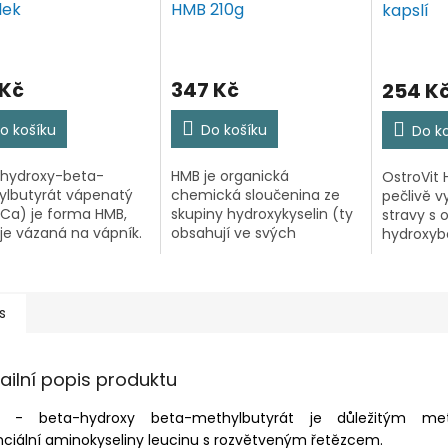
lek
HMB 210g
kapslí
 Kč
347 Kč
254 K
o košíku
Do košíku
Do k
hydroxy-beta-
HMB je organická
OstroVit
lbutyrát vápenatý
chemická sloučenina ze
pečlivě v
Ca) je forma HMB,
skupiny hydroxykyselin (ty
stravy s
 je vázaná na vápník.
obsahují ve svých
hydroxyb
sto používán jako
molekulárních iontech
methylbu
ěk stravy mezi
alespoň jednu
se v prak
vci a lidmi, kteří se
hydroxylovou skupinu a
které se 
zlepšit svoji fyzickou...
jednu karboxylovou
Produkt b
s
skupinu). Je jedním z
fyzicky...
metabolitů...
ailní popis produktu
 - beta-hydroxy beta-methylbutyrát je důležitým met
ciální aminokyseliny leucinu s rozvětveným řetězcem.