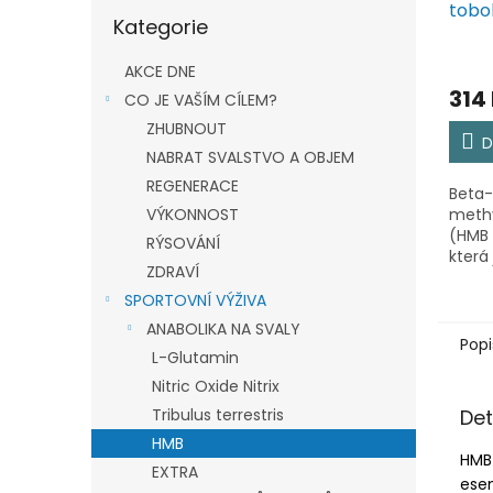
Přeskočit
tobo
Kategorie
kategorie
AKCE DNE
314
CO JE VAŠÍM CÍLEM?
ZHUBNOUT
D
NABRAT SVALSTVO A OBJEM
REGENERACE
Beta-
methy
VÝKONNOST
(HMB 
RÝSOVÁNÍ
která
ZDRAVÍ
Je ča
dopln
SPORTOVNÍ VÝŽIVA
sporto
ANABOLIKA NA SVALY
snaží 
Popi
L-Glutamin
Nitric Oxide Nitrix
Det
Tribulus terrestris
HMB
HMB
EXTRA
esen