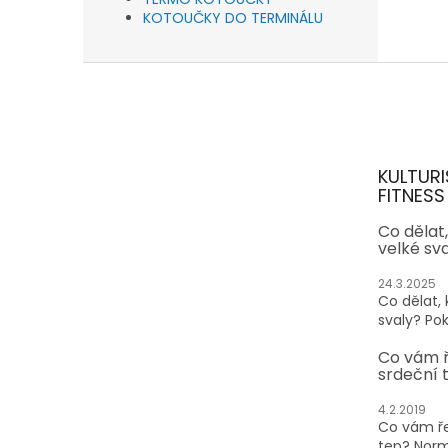
KOTOUČKY DO TERMINÁLU
Z
á
p
a
t
KULTURI
í
FITNESS
Co dělat
velké sv
24.3.2025
Co dělat,
svaly? Pok
Co vám 
srdeční 
4.2.2019
Co vám ře
tep? Normá