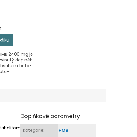
č
ošíku
 HMB 2400 mg je
yvinutý doplněk
 obsahem beta-
eta-
tyrátu. Dodává
tických kapslích,
snadno užívají.
yl vytvořen pro
Doplňkové parametry
abolitem
Kategorie
:
HMB