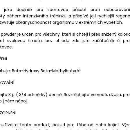
 jako doplněk pro sportovce působí proti odbourávání
y během intenzívního tréninku a přispívá její rychlejší regene
 zvyšuje obranyschopnost organismu v extrémních vypětích.
powder je určen pro všechny, kteří si chtějí i přes snížený kalori
žet svalovou hmotu, bez ohledu zda jste začátečník či prof
tovec.
ŽENÍ
ahuje: Beta-Hydroxy Beta-Methylbutyrát
KOVÁNÍ
ejte 3 g ( 3/4 odměrky) denně. Rozmíchejte ve vodě, džusu, p
 jiném nápoji.
ZORNĚNÍ
oužívejte tento produkt, pokud jste těhotná nebo kojící. Výr