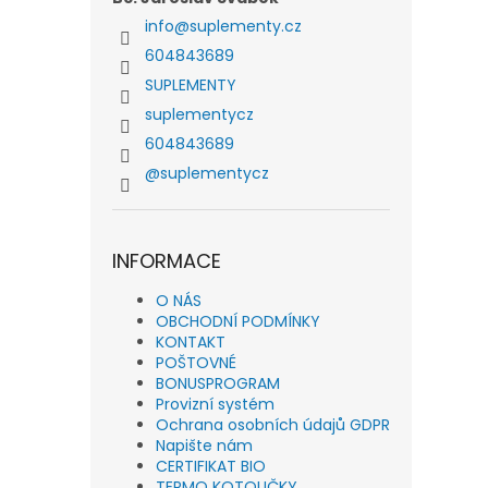
info
@
suplementy.cz
604843689
SUPLEMENTY
suplementycz
604843689
@suplementycz
INFORMACE
O NÁS
OBCHODNÍ PODMÍNKY
KONTAKT
POŠTOVNÉ
BONUSPROGRAM
Provizní systém
Ochrana osobních údajů GDPR
Napište nám
CERTIFIKAT BIO
TERMO KOTOUČKY