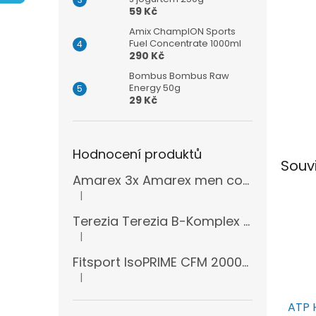
n
59 Kč
e
l
Amix ChampION Sports
Fuel Concentrate 1000ml
290 Kč
Bombus Bombus Raw
Energy 50g
29 Kč
Hodnocení produktů
Souv
Amarex 3x Amarex men complex 120 kapslí
|
Hodnocení produktu je 5 z 5 hvězdiček.
Terezia Terezia B-Komplex super forte 100 tablet
|
Hodnocení produktu je 5 z 5 hvězdiček.
Fitsport IsoPRIME CFM 2000g + šejkr
|
Hodnocení produktu je 5 z 5 hvězdiček.
ATP 