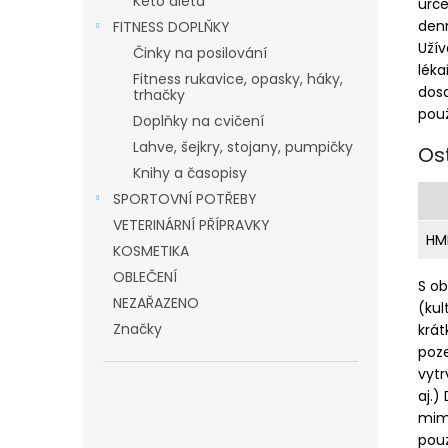
Keto dieta
urč
denn
FITNESS DOPLŇKY
Uží
Činky na posilování
lék
Fitness rukavice, opasky, háky,
dos
trhačky
pou
Doplňky na cvičení
Lahve, šejkry, stojany, pumpičky
Os
Knihy a časopisy
SPORTOVNÍ POTŘEBY
VETERINÁRNÍ PŘÍPRAVKY
HM
KOSMETIKA
OBLEČENÍ
S ob
NEZAŘAZENO
(kul
Značky
krát
poze
vytr
aj.)
mimo
pouz