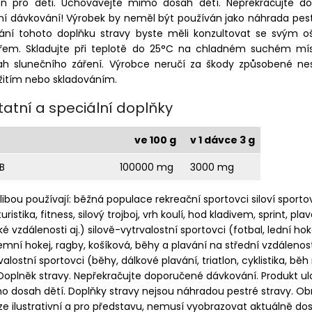
en pro děti. Uchovávejte mimo dosah dětí. Nepřekračujte d
í dávkování! Výrobek by neměl být používán jako náhrada pest
vání tohoto doplňku stravy byste měli konzultovat se svým oš
ařem. Skladujte při teplotě do 25°C na chladném suchém m
ah slunečního záření. Výrobce neručí za škody způsobené n
žitím nebo skladováním.
tatní a speciální doplňky
ve 100 g
v 1 dávce 3 g
B
100000 mg
3000 mg
libou používají: běžná populace rekreační sportovci siloví sporto
turistika, fitness, silový trojboj, vrh koulí, hod kladivem, sprint, pla
ké vzdálenosti aj.) silově-vytrvalostní sportovci (fotbal, lední hok
mní hokej, ragby, košíková, běhy a plavání na střední vzdálenosti
valostní sportovci (běhy, dálkové plavání, triatlon, cyklistika, běh
 Doplněk stravy. Nepřekračujte doporučené dávkování. Produkt ul
 dosah dětí. Doplňky stravy nejsou náhradou pestré stravy. Ob
e ilustrativní a pro představu, nemusí vyobrazovat aktuálně d