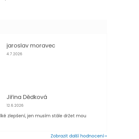
jaroslav moravec
Hodnocení obchodu je 5 z 5 hvězdiček.
4.7.2026
Jiřina Dědková
Hodnocení obchodu je 4 z 5 hvězdiček.
12.6.2026
lké zlepšení, jen musím stále držet mou
Zobrazit další hodnocení