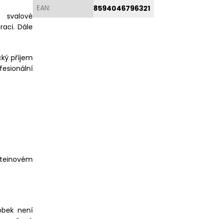
EAN
:
8594046796321
 svalové
raci. Dále
cký příjem
esionální
roteinovém
obek není