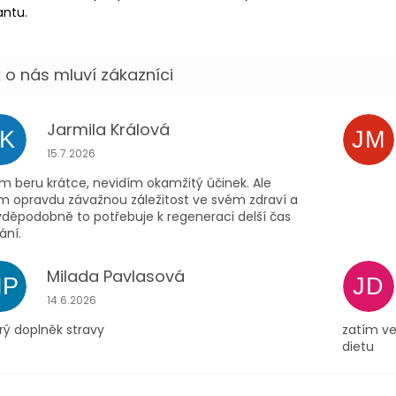
antu.
Jarmila Králová
JK
JM
Hodnocení obchodu je 5 z 5 hvězdiček.
15.7.2026
m beru krátce, nevidím okamžitý účinek. Ale
ím opravdu závažnou záležitost ve svém zdraví a
vděpodobně to potřebuje k regeneraci delší čas
ání.
Milada Pavlasová
MP
JD
Hodnocení obchodu je 5 z 5 hvězdiček.
14.6.2026
rý doplněk stravy
zatím ve
dietu