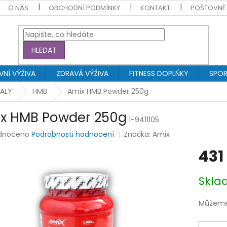
O NÁS
OBCHODNÍ PODMÍNKY
KONTAKT
POŠTOVNÉ
HLEDAT
NÍ VÝŽIVA
ZDRAVÁ VÝŽIVA
FITNESS DOPLŇKY
SPOR
VALY
HMB
Amix HMB Powder 250g
x HMB Powder 250g
1-9411105
rné
dnoceno
Podrobnosti hodnocení
Značka:
Amix
ení
431
tu
Měrná
Skl
cena:
ek.
Můžeme 