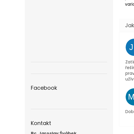
vari
Zatí
řeš
pra
užív
Facebook
Dob
Kontakt
Bc. Jaroslav Švábek