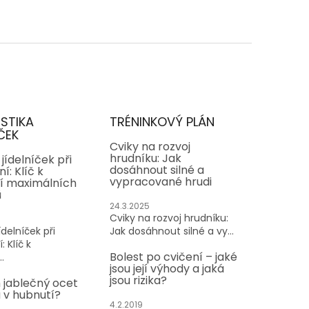
ISTIKA
TRÉNINKOVÝ PLÁN
ČEK
Cviky na rozvoj
hrudníku: Jak
jídelníček při
dosáhnout silné a
í: Klíč k
vypracované hrudi
í maximálních
ů
24.3.2025
Cviky na rozvoj hrudníku:
delníček při
Jak dosáhnout silné a vy...
: Klíč k
Bolest po cvičení – jaké
.
jsou její výhody a jaká
jsou rizika?
 jablečný ocet
v hubnutí?
4.2.2019