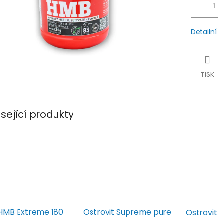
Detailn
TISK
isející produkty
HMB Extreme 180
Ostrovit Supreme pure
Ostrovi