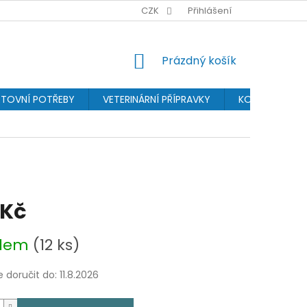
BONUSPROGRAM
PROVIZNÍ SYSTÉM
CZK
Přihlášení
OCHRANA OSOBN
NÁKUPNÍ
Prázdný košík
KOŠÍK
TOVNÍ POTŘEBY
VETERINÁRNÍ PŘÍPRAVKY
KOSMETIKA
 Kč
adem
(12 ks)
doručit do:
11.8.2026