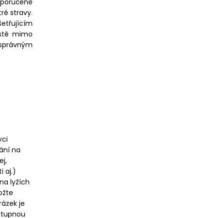
oporučené
ré stravy.
etřujícím
ístě mimo
esprávným
vci
vání na
ej,
 aj.)
 na lyžích
ožte
rázek je
ostupnou