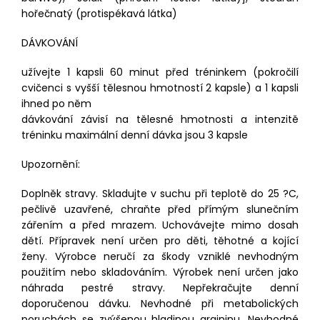
hořečnatý (protispékavá látka)
DÁVKOVÁNÍ
užívejte 1 kapsli 60 minut před tréninkem (pokročilí
cvičenci s vyšší tělesnou hmotností 2 kapsle) a 1 kapsli
ihned po něm
dávkování závisí na tělesné hmotnosti a intenzitě
tréninku
maximální denní dávka jsou 3 kapsle
Upozornění:
Doplněk stravy. Skladujte v suchu při teplotě do 25 ?C,
pečlivě uzavřené, chraňte před přímým slunečním
zářením a před mrazem. Uchovávejte mimo dosah
dětí. Přípravek není určen pro děti, těhotné a kojící
ženy. Výrobce neručí za škody vzniklé nevhodným
použitím nebo skladováním. Výrobek není určen jako
náhrada pestré stravy. Nepřekračujte denní
doporučenou dávku. Nevhodné při metabolických
poruchách se zvýšenou hladinou argininu. Nevhodné