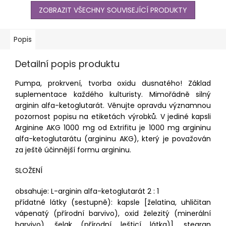
ZOBRAZIT VŠECHNY SOUVISEJÍCÍ PRODUKTY
Popis
Detailní popis produktu
Pumpa, prokrvení, tvorba oxidu dusnatého! Základ
suplementace každého kulturisty. Mimořádně silný
arginin alfa-ketoglutarát. Věnujte opravdu významnou
pozornost popisu na etiketách výrobků. V jediné kapsli
Arginine AKG 1000 mg od Extrifitu je 1000 mg argininu
alfa-ketoglutarátu (argininu AKG), který je považován
za ještě účinnější formu argininu.
SLOŽENÍ
obsahuje: L-arginin alfa-ketoglutarát 2 : 1
přídatné látky (sestupně): kapsle [želatina, uhličitan
vápenatý (přírodní barvivo), oxid železitý (minerální
barvivo), šelak (přírodní lešticí látka)], stearan