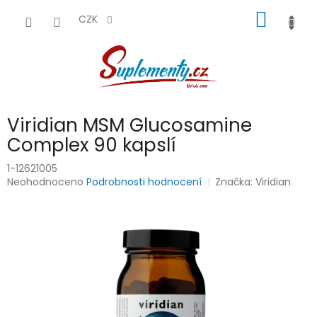
Přejít
NÁKUP
na
CZK
obsah
KOŠÍK
Viridian MSM Glucosamine
Complex 90 kapslí
1-12621005
Průměrné
Neohodnoceno
Podrobnosti hodnocení
Značka:
Viridian
hodnocení
produktu
je
0,0
z
5
hvězdiček.