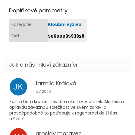
Doplňkové parametry
Kategorie
:
Kloubní výživa
EAN
:
5060003593928
Jarmila Králová
JK
Hodnocení obchodu je 5 z 5 hvězdiček.
15.7.2026
Zatím beru krátce, nevidím okamžitý účinek. Ale řeším
opravdu závažnou záležitost ve svém zdraví a
pravděpodobně to potřebuje k regeneraci delší čas
užívání.
jaroslav moravec