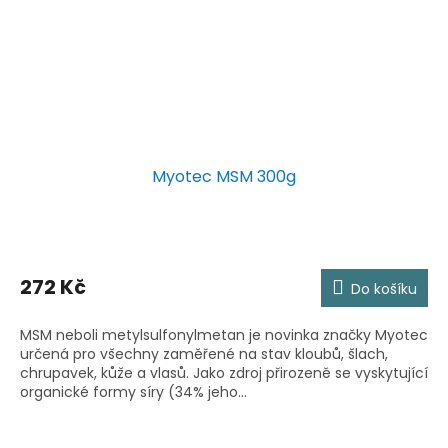
Myotec MSM 300g
272 Kč
Do košíku
MSM neboli metylsulfonylmetan je novinka značky Myotec
určená pro všechny zaměřené na stav kloubů, šlach,
chrupavek, kůže a vlasů. Jako zdroj přirozeně se vyskytující
organické formy síry (34% jeho...