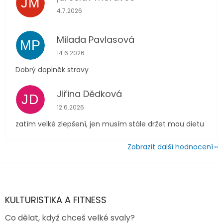
JM
Hodnocení obchodu je 5 z 5 hvězdiček.
4.7.2026
Milada Pavlasová
MP
Hodnocení obchodu je 5 z 5 hvězdiček.
14.6.2026
Dobrý doplněk stravy
Jiřina Dědková
JD
Hodnocení obchodu je 4 z 5 hvězdiček.
12.6.2026
zatím velké zlepšení, jen musím stále držet mou dietu
Zobrazit další hodnocení
Z
á
p
a
KULTURISTIKA A FITNESS
t
Co dělat, když chceš velké svaly?
í