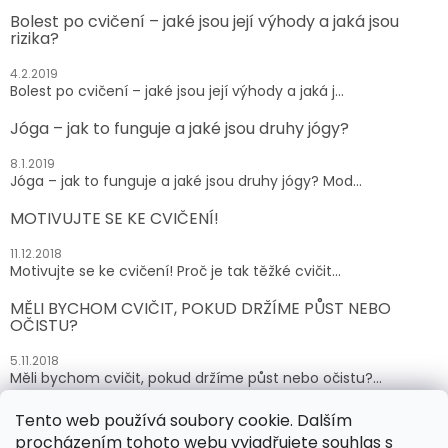
Bolest po cvičení – jaké jsou její výhody a jaká jsou
rizika?
4.2.2019
Bolest po cvičení – jaké jsou její výhody a jaká j...
Jóga – jak to funguje a jaké jsou druhy jógy?
8.1.2019
Jóga – jak to funguje a jaké jsou druhy jógy? Mod...
MOTIVUJTE SE KE CVIČENÍ!
11.12.2018
Motivujte se ke cvičení! Proč je tak těžké cvičit...
MĚLI BYCHOM CVIČIT, POKUD DRŽÍME PŮST NEBO
OČISTU?
5.11.2018
Měli bychom cvičit, pokud držíme půst nebo očistu?...
Tento web používá soubory cookie. Dalším
ARCHIV
procházením tohoto webu vyjadřujete souhlas s