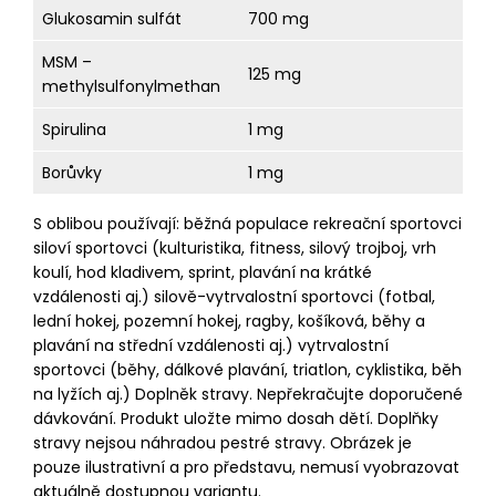
Glukosamin sulfát
700 mg
MSM –
125 mg
methylsulfonylmethan
Spirulina
1 mg
Borůvky
1 mg
S oblibou používají: běžná populace rekreační sportovci
siloví sportovci (kulturistika, fitness, silový trojboj, vrh
koulí, hod kladivem, sprint, plavání na krátké
vzdálenosti aj.) silově-vytrvalostní sportovci (fotbal,
lední hokej, pozemní hokej, ragby, košíková, běhy a
plavání na střední vzdálenosti aj.) vytrvalostní
sportovci (běhy, dálkové plavání, triatlon, cyklistika, běh
na lyžích aj.) Doplněk stravy. Nepřekračujte doporučené
dávkování. Produkt uložte mimo dosah dětí. Doplňky
stravy nejsou náhradou pestré stravy. Obrázek je
pouze ilustrativní a pro představu, nemusí vyobrazovat
aktuálně dostupnou variantu.