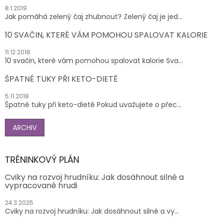
8.1.2019
Jak pomáhá zelený čaj zhubnout? Zelený čaj je jed...
10 SVAČIN, KTERÉ VÁM POMOHOU SPALOVAT KALORIE
11.12.2018
10 svačin, které vám pomohou spalovat kalorie Sva...
ŠPATNÉ TUKY PŘI KETO-DIETĚ
5.11.2018
Špatné tuky při keto-dietě Pokud uvažujete o přec...
ARCHIV
TRÉNINKOVÝ PLÁN
Cviky na rozvoj hrudníku: Jak dosáhnout silné a
vypracované hrudi
24.3.2025
Cviky na rozvoj hrudníku: Jak dosáhnout silné a vy...