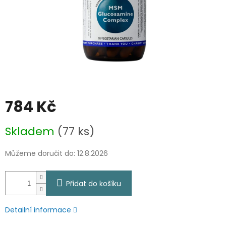
784 Kč
Měrná
Skladem
(77 ks)
cena:
Můžeme doručit do:
12.8.2026
Přidat do košíku
Detailní informace