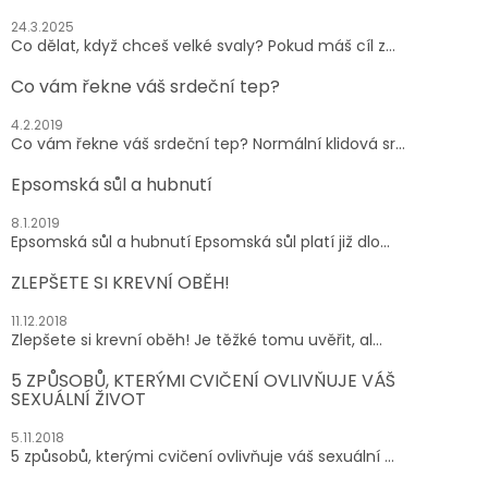
24.3.2025
Co dělat, když chceš velké svaly? Pokud máš cíl z...
Co vám řekne váš srdeční tep?
4.2.2019
Co vám řekne váš srdeční tep? Normální klidová sr...
Epsomská sůl a hubnutí
8.1.2019
Epsomská sůl a hubnutí Epsomská sůl platí již dlo...
ZLEPŠETE SI KREVNÍ OBĚH!
11.12.2018
Zlepšete si krevní oběh! Je těžké tomu uvěřit, al...
5 ZPŮSOBŮ, KTERÝMI CVIČENÍ OVLIVŇUJE VÁŠ
SEXUÁLNÍ ŽIVOT
5.11.2018
5 způsobů, kterými cvičení ovlivňuje váš sexuální ...