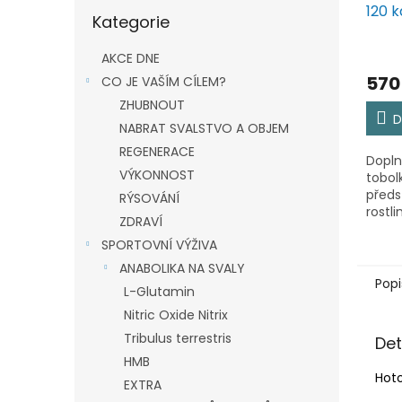
Přeskočit
120 k
Kategorie
kategorie
AKCE DNE
570
CO JE VAŠÍM CÍLEM?
ZHUBNOUT
D
NABRAT SVALSTVO A OBJEM
REGENERACE
Dopln
VÝKONNOST
tobol
předs
RÝSOVÁNÍ
rostl
ZDRAVÍ
adapt
SPORTOVNÍ VÝŽIVA
úspě
podpo
ANABOLIKA NA SVALY
organ
Popi
L-Glutamin
kompl
Nitric Oxide Nitrix
Tribulus terrestris
Det
HMB
Hoto
EXTRA