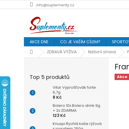
Přejít
info@suplementy.cz
na
obsah
AKCE DNE
CO JE VAŠÍM CÍLEM?
SPORTOV
Domů
ZDRAVÁ VÝŽIVA
Nativní strava
P
Fra
o
s
Top 5 produktů
Akce
t
r
Vitar Vyprošťovák forte
a
6,7g
8 Kč
n
n
Bolero 10x Bolero drink 9g
í
+ 2x ZDARMA
123 Kč
p
a
Knuspi Rychlá kaše rýžová
s jogurtem 250g