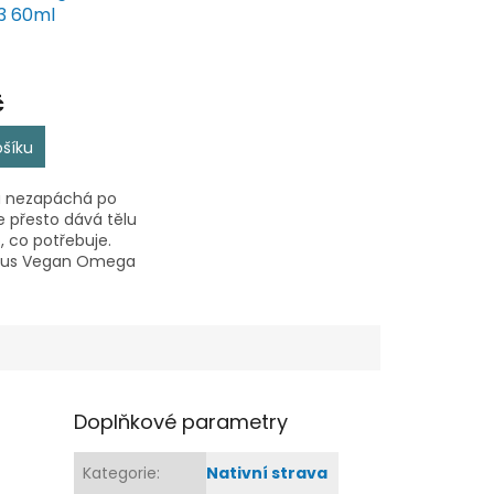
3 60ml
č
ošíku
rá nezapáchá po
le přesto dává tělu
, co potřebuje.
rus Vegan Omega
 rostlinný zdroj
 kyselin DHA a
kaný z řasy
rium sp.,...
Doplňkové parametry
Kategorie
:
Nativní strava