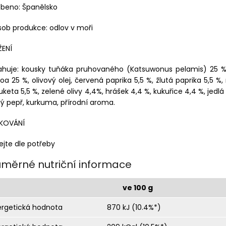
obeno: Španělsko
ob produkce: odlov v moři
ŽENÍ
ahuje: kousky tuňáka pruhovaného (Katsuwonus pelamis) 25 %
oa 25 %, olivový olej, červená paprika 5,5 %, žlutá paprika 5,5 %,
uketa 5,5 %, zelené olivy 4,4%, hrášek 4,4 %, kukuřice 4,4 %, jedlá
ý pepř, kurkuma, přírodní aroma.
KOVÁNÍ
ejte dle potřeby
ůměrné nutriční informace
ve 100 g
ergetická hodnota
870 kJ (10.4%*)