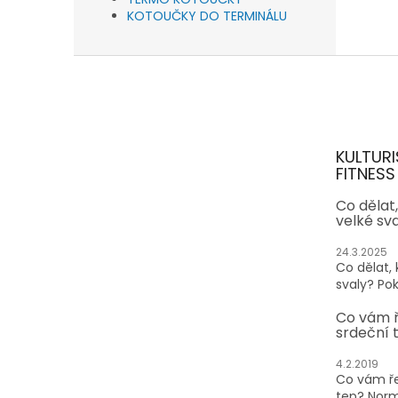
KOTOUČKY DO TERMINÁLU
Z
á
p
a
t
KULTURI
í
FITNESS
Co dělat
velké sv
24.3.2025
Co dělat,
svaly? Pok
Co vám 
srdeční 
4.2.2019
Co vám ře
tep? Normá