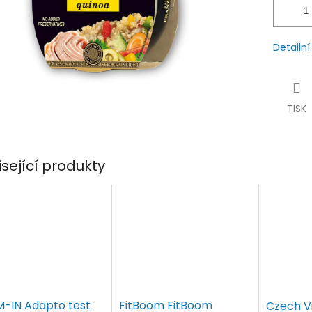
Detailn
TISK
isející produkty
-IN Adapto test
FitBoom FitBoom
Czech V