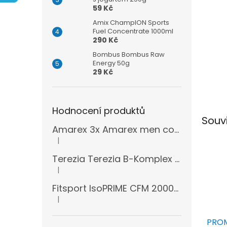
n
59 Kč
e
l
Amix ChampION Sports
Fuel Concentrate 1000ml
290 Kč
Bombus Bombus Raw
Energy 50g
29 Kč
Hodnocení produktů
Souv
Amarex 3x Amarex men complex 120 kapslí
|
Hodnocení produktu je 5 z 5 hvězdiček.
Terezia Terezia B-Komplex super forte 100 tablet
|
Hodnocení produktu je 5 z 5 hvězdiček.
Fitsport IsoPRIME CFM 2000g + šejkr
|
Hodnocení produktu je 5 z 5 hvězdiček.
PROM