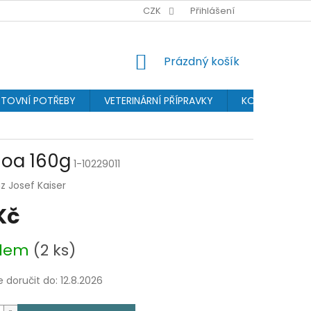
BONUSPROGRAM
PROVIZNÍ SYSTÉM
CZK
Přihlášení
OCHRANA OSOBN
NÁKUPNÍ
Prázdný košík
KOŠÍK
TOVNÍ POTŘEBY
VETERINÁRNÍ PŘÍPRAVKY
KOSMETIKA
noa 160g
1-10229011
z Josef Kaiser
Kč
adem
(2 ks)
doručit do:
12.8.2026