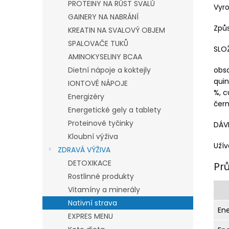
PROTEINY NA RŮST SVALŮ
Vyr
GAINERY NA NABRÁNÍ
Způs
KREATIN NA SVALOVÝ OBJEM
SPALOVAČE TUKŮ
SLO
AMINOKYSELINY BCAA
obs
Dietní nápoje a koktejly
quin
IONTOVÉ NÁPOJE
%, c
Energizéry
čern
Energetické gely a tablety
Proteinové tyčinky
DÁV
Kloubní výživa
Užív
ZDRAVÁ VÝŽIVA
DETOXIKACE
Pr
Rostlinné produkty
Vitamíny a minerály
Nativní strava
En
EXPRES MENU