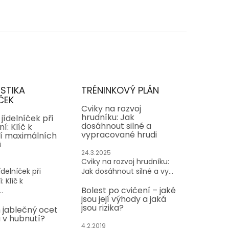
ISTIKA
TRÉNINKOVÝ PLÁN
ČEK
Cviky na rozvoj
hrudníku: Jak
jídelníček při
dosáhnout silné a
í: Klíč k
vypracované hrudi
í maximálních
ů
24.3.2025
Cviky na rozvoj hrudníku:
delníček při
Jak dosáhnout silné a vy...
: Klíč k
Bolest po cvičení – jaké
.
jsou její výhody a jaká
jsou rizika?
 jablečný ocet
v hubnutí?
4.2.2019