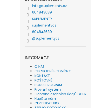
info
@
suplementy.cz
604843689
SUPLEMENTY
suplementycz
604843689
@suplementycz
INFORMACE
O NÁS
OBCHODNÍ PODMÍNKY
KONTAKT
POŠTOVNÉ
BONUSPROGRAM
Provizní systém
Ochrana osobních údajů GDPR
Napište nám
CERTIFIKAT BIO
TERMO KOTOUČKY