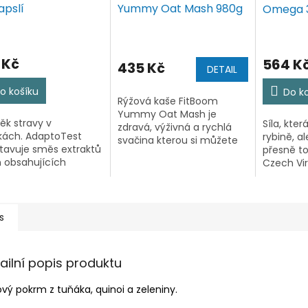
apslí
Yummy Oat Mash 980g
Omega 
 Kč
564 K
435 Kč
DETAIL
o košíku
Do k
Rýžová kaše FitBoom
Yummy Oat Mash je
ěk stravy v
Síla, kte
zdravá, výživná a rychlá
kách. AdaptoTest
rybině, a
svačina kterou si můžete
tavuje směs extraktů
přesně to
dát kdykoliv během dne.
in obsahujících
Czech Vi
FitBoom Yummy Ovesná
ogeny. Ty jsou s
3 je čistý
kaše je bohatá na
chem užívány na
mastných
sacharidy a energii:
ru celkové vitalizace
EPA – zís
Ovesná kaše FitBoom je...
ismu. Jejich
Schizochyt
s
exního působení...
ailní popis produktu
vý pokrm z tuňáka, quinoi a zeleniny.