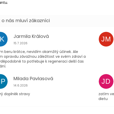
antu.
Jarmila Králová
JK
JM
Hodnocení obchodu je 5 z 5 hvězdiček.
15.7.2026
m beru krátce, nevidím okamžitý účinek. Ale
ím opravdu závažnou záležitost ve svém zdraví a
vděpodobně to potřebuje k regeneraci delší čas
ání.
Milada Pavlasová
MP
JD
Hodnocení obchodu je 5 z 5 hvězdiček.
14.6.2026
rý doplněk stravy
zatím ve
dietu