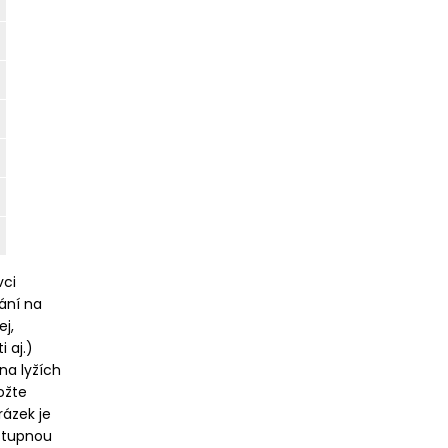
vci
vání na
ej,
 aj.)
 na lyžích
ožte
rázek je
ostupnou