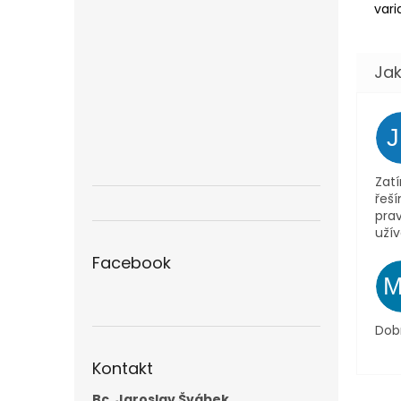
vari
Zatí
řeš
pra
užív
Facebook
Dob
Kontakt
Bc. Jaroslav Švábek