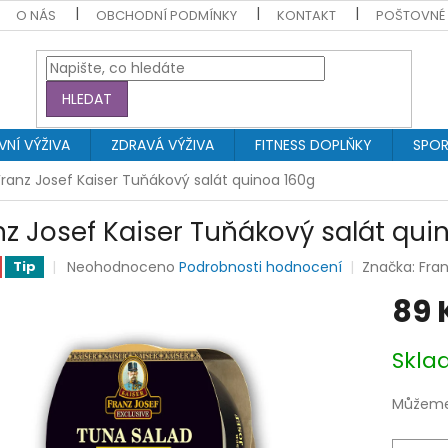
O NÁS
OBCHODNÍ PODMÍNKY
KONTAKT
POŠTOVNÉ
HLEDAT
NÍ VÝŽIVA
ZDRAVÁ VÝŽIVA
FITNESS DOPLŇKY
SPOR
Franz Josef Kaiser Tuňákový salát quinoa 160g
nz Josef Kaiser Tuňákový salát qui
Průměrné
Neohodnoceno
Podrobnosti hodnocení
Značka:
Fran
Tip
hodnocení
89 
produktu
je
0,0
Měrná
Skl
z
cena:
5
hvězdiček.
Můžeme 