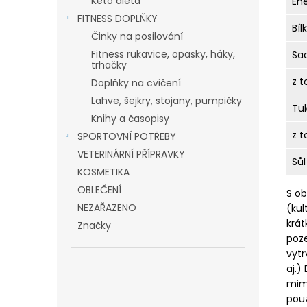
Keto dieta
En
FITNESS DOPLŇKY
Bíl
Činky na posilování
Fitness rukavice, opasky, háky,
Sa
trhačky
z t
Doplňky na cvičení
Lahve, šejkry, stojany, pumpičky
Tu
Knihy a časopisy
z 
SPORTOVNÍ POTŘEBY
VETERINÁRNÍ PŘÍPRAVKY
Sůl
KOSMETIKA
OBLEČENÍ
S ob
NEZAŘAZENO
(kul
krát
Značky
poze
vytr
aj.)
mimo
pouz