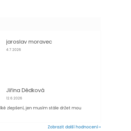
jaroslav moravec
Hodnocení obchodu je 5 z 5 hvězdiček.
4.7.2026
Jiřina Dědková
Hodnocení obchodu je 4 z 5 hvězdiček.
12.6.2026
lké zlepšení, jen musím stále držet mou
Zobrazit další hodnocení