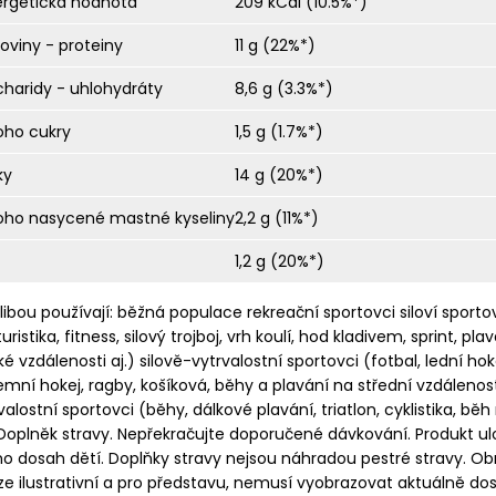
ergetická hodnota
209 kCal (10.5%*)
koviny - proteiny
11 g (22%*)
charidy - uhlohydráty
8,6 g (3.3%*)
oho cukry
1,5 g (1.7%*)
ky
14 g (20%*)
toho nasycené mastné kyseliny
2,2 g (11%*)
1,2 g (20%*)
libou používají: běžná populace rekreační sportovci siloví sporto
turistika, fitness, silový trojboj, vrh koulí, hod kladivem, sprint, pla
ké vzdálenosti aj.) silově-vytrvalostní sportovci (fotbal, lední hok
mní hokej, ragby, košíková, běhy a plavání na střední vzdálenosti
valostní sportovci (běhy, dálkové plavání, triatlon, cyklistika, běh
 Doplněk stravy. Nepřekračujte doporučené dávkování. Produkt ul
 dosah dětí. Doplňky stravy nejsou náhradou pestré stravy. Ob
e ilustrativní a pro představu, nemusí vyobrazovat aktuálně d