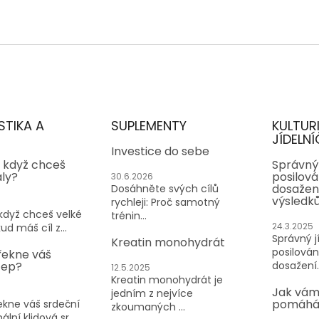
STIKA A
SUPLEMENTY
KULTUR
JÍDELNÍ
Investice do sebe
, když chceš
Správný 
aly?
posilován
30.6.2026
dosažen
Dosáhněte svých cílů
výsledk
rychleji: Proč samotný
 když chceš velké
trénin...
24.3.2025
ud máš cíl z...
Správný jí
Kreatin monohydrát
posilování
řekne váš
tep?
dosažení..
12.5.2025
Kreatin monohydrát je
Jak vám
jedním z nejvíce
pomáhá 
kne váš srdeční
zkoumaných ...
lní klidová sr...