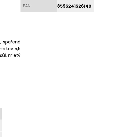
EAN
:
8595241526140
, spařená
 mrkev 5,5
 sůl, mletý