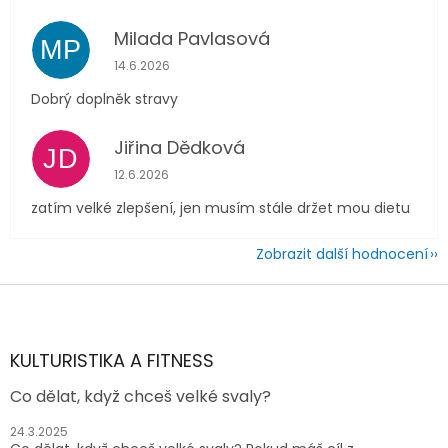
Milada Pavlasová
MP
Hodnocení obchodu je 5 z 5 hvězdiček.
14.6.2026
Dobrý doplněk stravy
Jiřina Dědková
JD
Hodnocení obchodu je 4 z 5 hvězdiček.
12.6.2026
zatím velké zlepšení, jen musím stále držet mou dietu
Zobrazit další hodnocení
Z
á
p
a
KULTURISTIKA A FITNESS
t
Co dělat, když chceš velké svaly?
í
24.3.2025