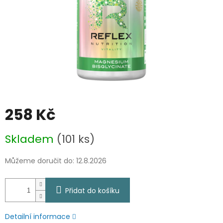
258 Kč
Měrná
Skladem
(101 ks)
cena:
Můžeme doručit do:
12.8.2026
Přidat do košíku
Detailní informace