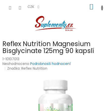
Přejít
NÁKUP
na
CZK
obsah
KOŠÍK
Reflex Nutrition Magnesium
Bisglycinate 125mg 90 kapslí
1-10107013
Průměrné
Neohodnoceno
Podrobnosti hodnocení
hodnocení
Značka:
Reflex Nutrition
produktu
je
0,0
z
5
hvězdiček.