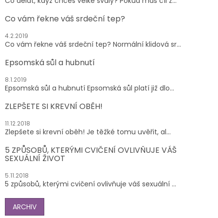
Co dělat, když chceš velké svaly? Pokud máš cíl z...
Co vám řekne váš srdeční tep?
4.2.2019
Co vám řekne váš srdeční tep? Normální klidová sr...
Epsomská sůl a hubnutí
8.1.2019
Epsomská sůl a hubnutí Epsomská sůl platí již dlo...
ZLEPŠETE SI KREVNÍ OBĚH!
11.12.2018
Zlepšete si krevní oběh! Je těžké tomu uvěřit, al...
5 ZPŮSOBŮ, KTERÝMI CVIČENÍ OVLIVŇUJE VÁŠ
SEXUÁLNÍ ŽIVOT
5.11.2018
5 způsobů, kterými cvičení ovlivňuje váš sexuální ...
ARCHIV