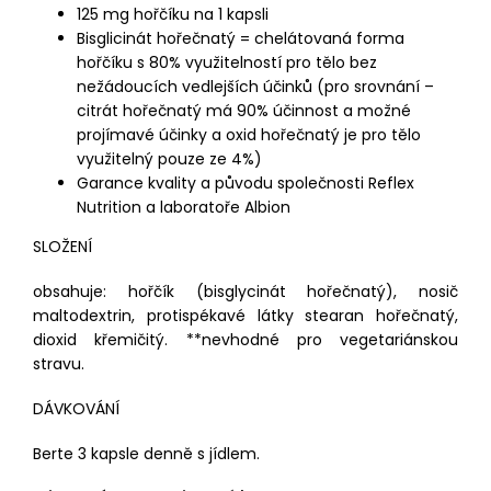
125 mg hořčíku na 1 kapsli
Bisglicinát hořečnatý = chelátovaná forma
hořčíku s 80% využitelností pro tělo bez
nežádoucích vedlejších účinků (pro srovnání –
citrát hořečnatý má 90% účinnost a možné
projímavé účinky a oxid hořečnatý je pro tělo
využitelný pouze ze 4%)
Garance kvality a původu společnosti Reflex
Nutrition a laboratoře Albion
SLOŽENÍ
obsahuje: hořčík (bisglycinát hořečnatý), nosič
maltodextrin, protispékavé látky stearan hořečnatý,
dioxid křemičitý. **nevhodné pro vegetariánskou
stravu.
DÁVKOVÁNÍ
Berte 3 kapsle denně s jídlem.