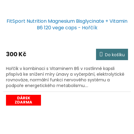
FitSport Nutrition Magnesium Bisglycinate + Vitamin
B6 120 vege caps - Hořčík
300 Kč
Do košíku
Hořčík v kombinaci s Vitaminem B6 v rostlinné kapsli
přispívá ke snížení míry únavy a vyčerpání, elektrolytické
rovnováze, normální funkci nervového systému a
podpoře energetického metabolismu....
DÁREK
ZDARMA