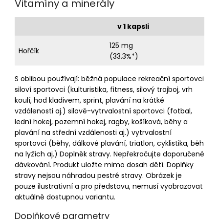
Vitamíny a minerály
v 1 kapsli
125 mg
Hořčík
(33.3%*)
S oblibou používají: běžná populace rekreační sportovci
siloví sportovci (kulturistika, fitness, silový trojboj, vrh
koulí, hod kladivem, sprint, plavání na krátké
vzdálenosti aj.) silově-vytrvalostní sportovci (fotbal,
lední hokej, pozemní hokej, ragby, košíková, běhy a
plavání na střední vzdálenosti aj.) vytrvalostní
sportovci (běhy, dálkové plavání, triatlon, cyklistika, běh
na lyžích aj.) Doplněk stravy. Nepřekračujte doporučené
dávkování. Produkt uložte mimo dosah dětí. Doplňky
stravy nejsou náhradou pestré stravy. Obrázek je
pouze ilustrativní a pro představu, nemusí vyobrazovat
aktuálně dostupnou variantu.
Doplňkové parametry