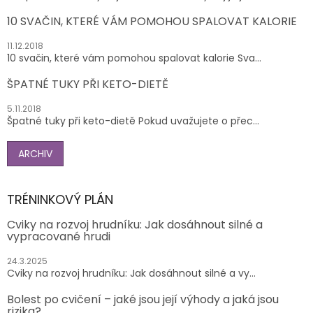
10 SVAČIN, KTERÉ VÁM POMOHOU SPALOVAT KALORIE
11.12.2018
10 svačin, které vám pomohou spalovat kalorie Sva...
ŠPATNÉ TUKY PŘI KETO-DIETĚ
5.11.2018
Špatné tuky při keto-dietě Pokud uvažujete o přec...
ARCHIV
TRÉNINKOVÝ PLÁN
Cviky na rozvoj hrudníku: Jak dosáhnout silné a
vypracované hrudi
24.3.2025
Cviky na rozvoj hrudníku: Jak dosáhnout silné a vy...
Bolest po cvičení – jaké jsou její výhody a jaká jsou
rizika?