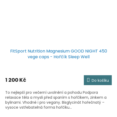
FitSport Nutrition Magnesium GOOD NIGHT 450
vege caps - Hořčík Sleep Well
1 200 Kč
Do košíku
To nejlepší pro večerní uvolnění a pohodu Podpora
relaxace těla a mysli před spaním s hořčíkem, zinkem a
bylinami. Vhodné i pro vegany. Bisglycinát hořečnatý –
vysoce vstřebatelná forma hořčíku...