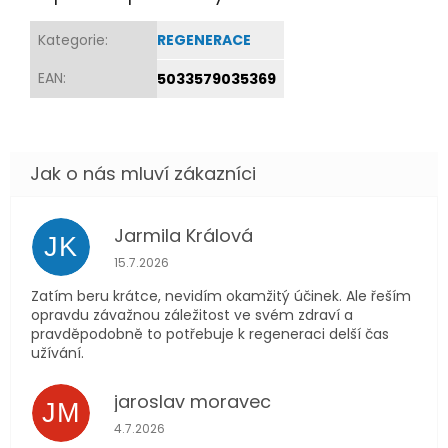
Kategorie
:
REGENERACE
EAN
:
5033579035369
Jarmila Králová
JK
Hodnocení obchodu je 5 z 5 hvězdiček.
15.7.2026
Zatím beru krátce, nevidím okamžitý účinek. Ale řeším
opravdu závažnou záležitost ve svém zdraví a
pravděpodobně to potřebuje k regeneraci delší čas
užívání.
jaroslav moravec
JM
Hodnocení obchodu je 5 z 5 hvězdiček.
4.7.2026