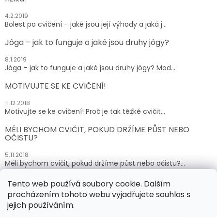
4.2.2019
Bolest po cvičení – jaké jsou její výhody a jaká j...
Jóga – jak to funguje a jaké jsou druhy jógy?
8.1.2019
Jóga – jak to funguje a jaké jsou druhy jógy? Mod...
MOTIVUJTE SE KE CVIČENÍ!
11.12.2018
Motivujte se ke cvičení! Proč je tak těžké cvičit...
MĚLI BYCHOM CVIČIT, POKUD DRŽÍME PŮST NEBO
OČISTU?
5.11.2018
Měli bychom cvičit, pokud držíme půst nebo očistu?...
Tento web používá soubory cookie. Dalším
ARCHIV
procházením tohoto webu vyjadřujete souhlas s
jejich používáním.