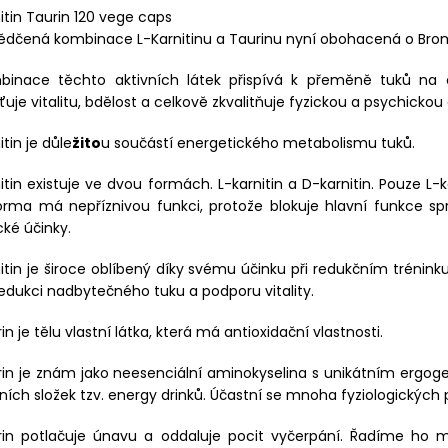
itin Taurin 120 vege caps
dčená kombinace L-Karnitinu a Taurinu nyní obohacená o Bromel
binace těchto aktivních látek přispívá k přeměně tuků na e
šťuje vitalitu, bdělost a celkově zkvalitňuje fyzickou a psychickou
itin je důle
žito
u součástí energetického metabolismu tuků.
itin existuje ve dvou formách. L-karnitin a D-karnitin. Pouze L-k
rma má nepříznivou funkci, protože blokuje hlavní funkce spr
cké účinky.
itin je široce oblíbený díky svému účinku při redukčním trénink
edukci nadbytečného tuku a podporu vitality.
in je tělu vlastní látka, která má antioxidační vlastnosti.
in je znám jako neesenciální aminokyselina s unikátním ergog
ních složek tzv. energy drinků. Účastní se mnoha fyziologických 
rin potlačuje únavu a oddaluje pocit vyčerpání. Řadíme ho 