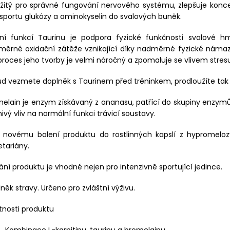
ežitý pro správné fungování nervového systému, zlepšuje konc
sportu glukózy a aminokyselin do svalových buněk.
vní funkcí Taurinu je podpora fyzické funkčnosti svalové 
ěrné oxidační zátěže vznikající díky nadměrné fyzické námaze
proces jeho tvorby je velmi náročný a zpomaluje se vlivem stres
d vezmete doplněk s Taurinem před tréninkem, prodloužíte tak
elain je enzym získávaný z ananasu, patřící do skupiny enzymů 
nivý vliv na normální funkci trávicí soustavy.
y novému balení produktu do rostlinných kapslí z hypromelo
tariány.
ání produktu je vhodné nejen pro intenzivně sportující jedince.
něk stravy. Určeno pro zvláštní výživu.
tnosti produktu
Kombinace L-karnitinu, taurinu a bromelainu