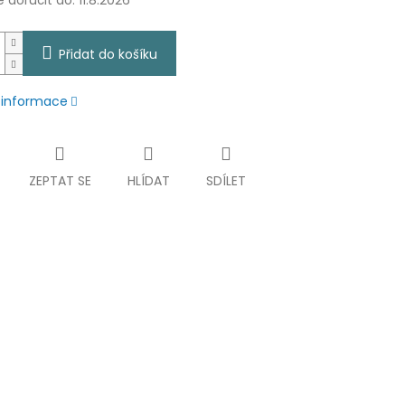
doručit do:
11.8.2026
Přidat do košíku
í informace
ZEPTAT SE
HLÍDAT
SDÍLET