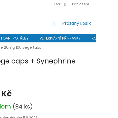
BONUSPROGRAM
PROVIZNÍ SYSTÉM
CZK
Přihlášení
OCHRANA OSOBN
NÁKUPNÍ
Prázdný košík
KOŠÍK
TOVNÍ POTŘEBY
VETERINÁRNÍ PŘÍPRAVKY
KOSMETIKA
rine 20mg 100 vege tabs
 vege caps + Synephrine
 Kč
adem
(84 ks)