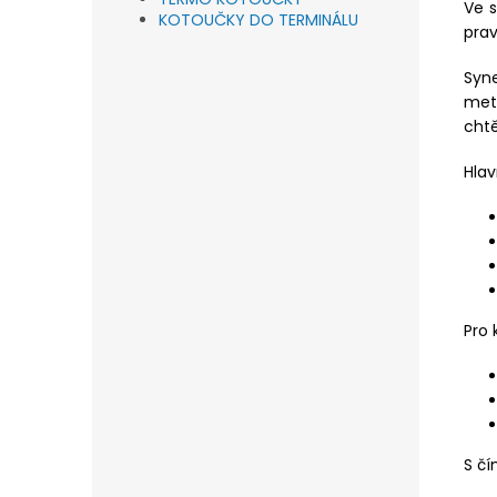
Ve s
KOTOUČKY DO TERMINÁLU
prav
Syn
met
chtě
Hlav
Pro 
S č