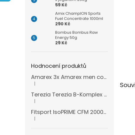
n
59 Kč
e
l
Amix ChampION Sports
Fuel Concentrate 1000ml
290 Kč
Bombus Bombus Raw
Energy 50g
29 Kč
Hodnocení produktů
Amarex 3x Amarex men complex 120 kapslí
|
Souv
Hodnocení produktu je 5 z 5 hvězdiček.
Terezia Terezia B-Komplex super forte 100 tablet
|
Hodnocení produktu je 5 z 5 hvězdiček.
Fitsport IsoPRIME CFM 2000g + šejkr
|
Hodnocení produktu je 5 z 5 hvězdiček.