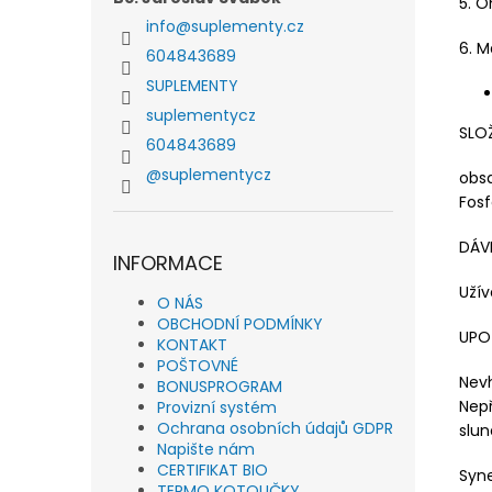
5. O
info
@
suplementy.cz
6. M
604843689
SUPLEMENTY
suplementycz
SLO
604843689
@suplementycz
obsa
Fosf
DÁV
INFORMACE
Užív
O NÁS
OBCHODNÍ PODMÍNKY
UPO
KONTAKT
POŠTOVNÉ
Nev
BONUSPROGRAM
Nep
Provizní systém
Ochrana osobních údajů GDPR
slu
Napište nám
CERTIFIKAT BIO
Syn
TERMO KOTOUČKY