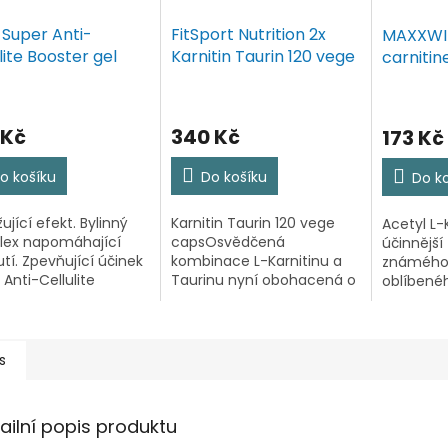
 Super Anti-
FitSport Nutrition 2x
MAXXWIN
lite Booster gel
Karnitin Taurin 120 vege
carnitin
l
caps
60 kapsl
Průměrné
hodnocení
 Kč
340 Kč
173 Kč
produktu
je
5,0
o košíku
Do košíku
Do k
z
5
ující efekt. Bylinný
Karnitin Taurin 120 vege
Acetyl L-
hvězdiček.
lex napomáhající
capsOsvědčená
účinnější
tí. Zpevňující účinek
kombinace L-Karnitinu a
známého 
 Anti-Cellulite
Taurinu nyní obohacená o
oblíbenéh
r gel je lehký, rychle
Bromelain v rostlinných
Nejnovějš
třebávající a
kapslích . Kombinace
všeobecn
jící gel, který
těchto aktivních látek
ALC je lép
chává pokožku
přispívá k přeměně tuků
Ovlivňuj
s
u,...
na energii,...
mastných.
ailní popis produktu