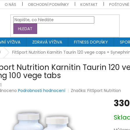
O NÁS
OBCHODNÍ PODMÍNKY
KONTAKT
POŠTOVNÉ
HLEDAT
NÍ VÝŽIVA
ZDRAVÁ VÝŽIVA
FITNESS DOPLŇKY
SPOR
Ů
FitSport Nutrition Karnitin Taurin 120 vege caps + Syneph
Sport Nutrition Karnitin Taurin 120
g 100 vege tabs
1
rné
dnoceno
Podrobnosti hodnocení
Značka:
FitSport Nutrition
ení
330
tu
Měrná
Skl
cena:
ek.