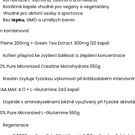
Rostlinné kapsle vhodné pro vegany a vegetariány
Vhodné pro aktivní osoby a sportovce
Bez
lepku
, GMO a umělých barviv
ím kombinovat
affeine 200mg + Green Tea Extract 300mg 120 kapslí
Kofein přispívá ke zvýšení bdělosti a zlepšení koncentrace
00% Pure Micronized Creatine Monohydrate 550g
Kreatin zvyšuje fyzickou výkonnost při krátkodobém intenzivní
CAA MAX 4:1:1 + L-Glutamine 240 kapslí
Doplněk s aminokyselinami běžně využívaný při fyzické aktivit
00% Pure Micronized L-Glutamine 550g
Regenerace