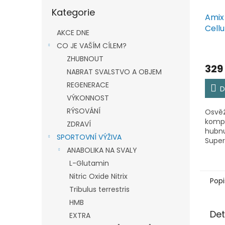
Přeskočit
Kategorie
kategorie
Amix
Cellu
AKCE DNE
200m
CO JE VAŠÍM CÍLEM?
ZHUBNOUT
329
NABRAT SVALSTVO A OBJEM
REGENERACE
D
VÝKONNOST
RÝSOVÁNÍ
Osvěž
komp
ZDRAVÍ
hubnu
SPORTOVNÍ VÝŽIVA
Super
Booste
ANABOLIKA NA SVALY
se vs
L-Glutamin
osvěžu
Nitric Oxide Nitrix
zane
Popi
hladko
Tribulus terrestris
HMB
Det
EXTRA