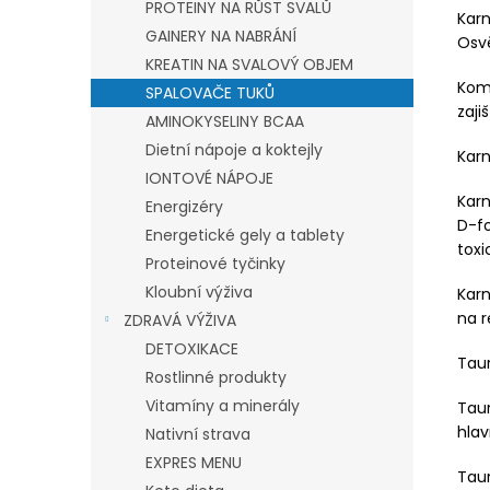
PROTEINY NA RŮST SVALŮ
Karn
GAINERY NA NABRÁNÍ
Osvě
KREATIN NA SVALOVÝ OBJEM
Kom
SPALOVAČE TUKŮ
zaji
AMINOKYSELINY BCAA
Dietní nápoje a koktejly
Karn
IONTOVÉ NÁPOJE
Karn
Energizéry
D-fo
Energetické gely a tablety
toxi
Proteinové tyčinky
Kloubní výživa
Karn
na r
ZDRAVÁ VÝŽIVA
DETOXIKACE
Taur
Rostlinné produkty
Vitamíny a minerály
Taur
hlav
Nativní strava
EXPRES MENU
Tau