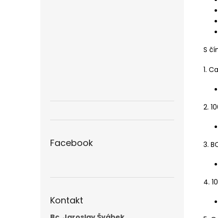
S č
1. C
2. 1
Facebook
3. B
4. 1
Kontakt
Bc. Jaroslav Švábek