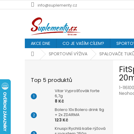
Přejít
info@suplementy.cz
na
obsah
AKCE DNE
CO JE VAŠÍM CÍLEM?
SPORTOV
Domů
SPORTOVNÍ VÝŽIVA
SPALOVAČE TUK
P
Fit
o
s
20m
Top 5 produktů
t
1-116100
r
Vitar Vyprošťovák forte
Průmě
Neoho
a
6,7g
hodnoc
8 Kč
n
produk
n
Bolero 10x Bolero drink 9g
je
í
+ 2x ZDARMA
0,0
123 Kč
p
z
5
a
Knuspi Rychlá kaše rýžová
hvězdič
s jogurtem 250g