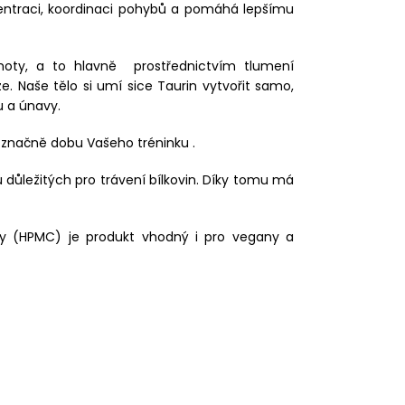
entraci, koordinaci pohybů a pomáhá lepšímu
hmoty, a to hlavně prostřednictvím tlumení
. Naše tělo si umí sice Taurin vytvořit samo,
u a únavy.
 značně dobu Vašeho tréninku .
důležitých pro trávení bílkovin. Díky tomu má
zy (HPMC) je produkt vhodný i pro vegany a