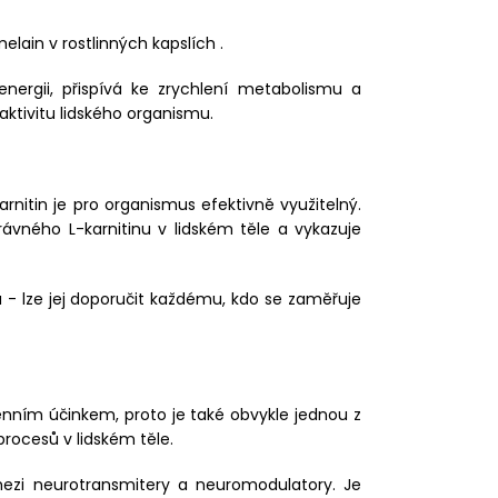
ain v rostlinných kapslích .
nergii, přispívá ke zrychlení metabolismu a
 aktivitu lidského organismu.
arnitin je pro organismus efektivně využitelný.
ávného L-karnitinu v lidském těle a vykazuje
u - lze jej doporučit každému, kdo se zaměřuje
enním účinkem, proto je také obvykle jednou z
procesů v lidském těle.
mezi neurotransmitery a neuromodulatory. Je