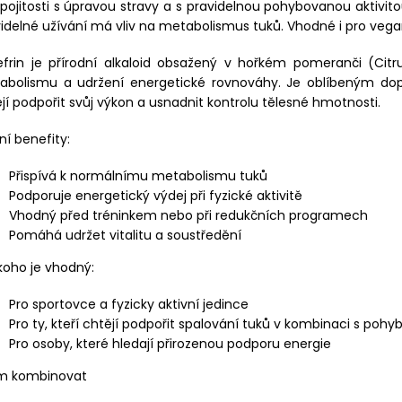
pojitosti s úpravou stravy a s pravidelnou pohybovanou aktivi
idelné užívání má vliv na metabolismus tuků. Vhodné i pro vega
efrin je přírodní alkaloid obsažený v hořkém pomeranči (Citr
abolismu a udržení energetické rovnováhy. Je oblíbeným doplň
jí podpořit svůj výkon a usnadnit kontrolu tělesné hmotnosti.
ní benefity:
Přispívá k normálnímu metabolismu tuků
Podporuje energetický výdej při fyzické aktivitě
Vhodný před tréninkem nebo při redukčních programech
Pomáhá udržet vitalitu a soustředění
koho je vhodný:
Pro sportovce a fyzicky aktivní jedince
Pro ty, kteří chtějí podpořit spalování tuků v kombinaci s poh
Pro osoby, které hledají přirozenou podporu energie
ím kombinovat