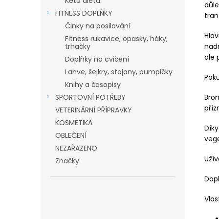
Keto dieta
důl
FITNESS DOPLŇKY
tran
Činky na posilování
Hla
Fitness rukavice, opasky, háky,
nadm
trhačky
ale 
Doplňky na cvičení
Lahve, šejkry, stojany, pumpičky
Poku
Knihy a časopisy
Brom
SPORTOVNÍ POTŘEBY
příz
VETERINÁRNÍ PŘÍPRAVKY
KOSMETIKA
Dík
OBLEČENÍ
vege
NEZAŘAZENO
Užív
Značky
Dopl
Vlas