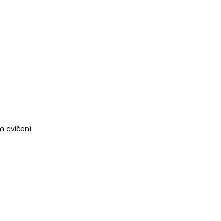
m cvičení
ě