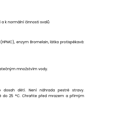
 a k normální činnosti svalů
zy (HPMC), enzym Bromelain, látka protispékavá:
ostatečným množstvím vody.
 dosah dětí. Není náhrada pestré stravy.
lotě do 25 °C. Chraňte před mrazem a přímým