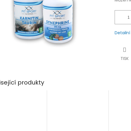
Můžeme 
Detailn
TISK
isející produkty