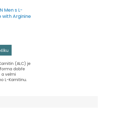
 Men s L-
e with Arginine
í
ošíku
Karnitin (ALC) je
 forma dobře
a velmi
o L-Karnitinu.
í poznatky
ě nasvědčují, že
e využitelnější.
e metabolizmus
..