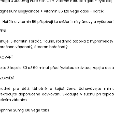
mega 3 3000mg Pure Fish Oil + Vitamin E 150 softgels - Rybí olej
agnesium Bisglycinate + Vitamin B6 120 vege caps - Hořčík
Hořčík a vitamin B6 přispívají ke snížení míry únavy a vyčerpání
ŽENÍ
huje: L-Karnitin Tartrát, Taurin, rostlinná tobolka z hypromelo
orečnan vápenatý, Stearan hořečnatý.
KOVÁNÍ
ejte 3 kapsle 30 až 60 minut před fyzickou aktivitou, zapijte d
ZORNĚNÍ
hodné pro děti, těhotné a kojící ženy. Uchovávejte mimo
řekračujte doporučené dávkování. Skladujte v suchu při tep
nečním zářením.
ephrine 20mg 100 vege tabs