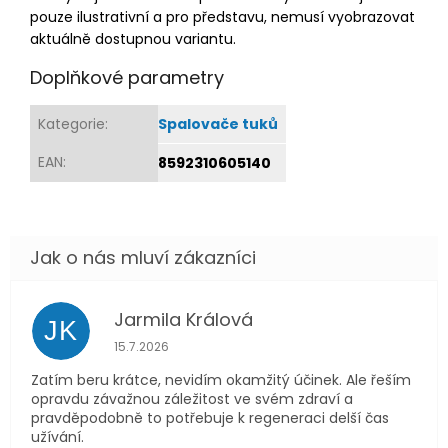
pouze ilustrativní a pro představu, nemusí vyobrazovat
aktuálně dostupnou variantu.
Doplňkové parametry
Kategorie
:
Spalovače tuků
EAN
:
8592310605140
Jarmila Králová
JK
Hodnocení obchodu je 5 z 5 hvězdiček.
15.7.2026
Zatím beru krátce, nevidím okamžitý účinek. Ale řeším
opravdu závažnou záležitost ve svém zdraví a
pravděpodobně to potřebuje k regeneraci delší čas
užívání.