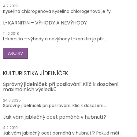
4.2.2019
Kyselina chlorogenová Kyselina chlorogenová je fy...
L-KARNITIN – VÝHODY A NEVÝHODY
11.12.2018
L-karnitin – výhody a nevýhody L-karnitin je přir...
ARCHIV
KULTURISTIKA JÍDELNÍČEK
Správný jídelníček při posilování: Klíč k dosažení
maximálních výsledků
24.3.2025
Správný jídelníček při posilování: Klíč k dosažení...
Jak vám jablečný ocet pomáhá v hubnutí?
4.2.2019
Jak vám jablečný ocet pomáhá v hubnutí? Pokud mát...