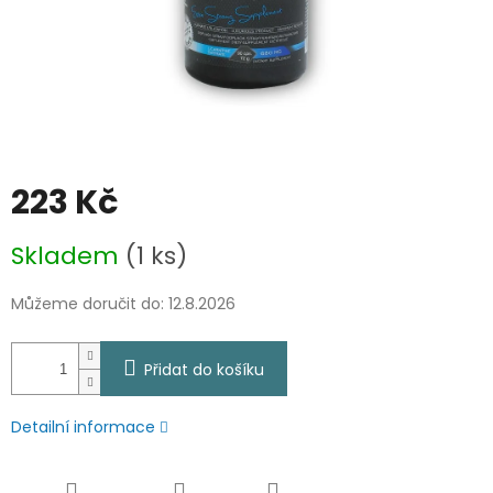
223 Kč
Měrná
Skladem
(1 ks)
cena:
Můžeme doručit do:
12.8.2026
Přidat do košíku
Detailní informace