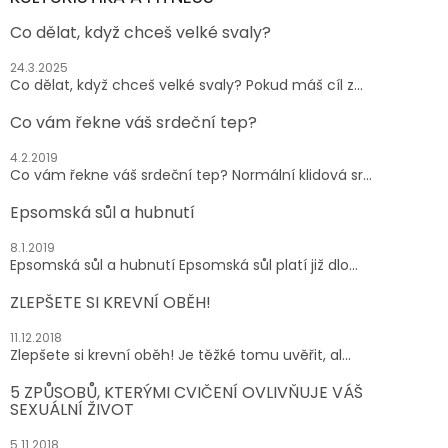
t
Co dělat, když chceš velké svaly?
í
24.3.2025
Co dělat, když chceš velké svaly? Pokud máš cíl z...
Co vám řekne váš srdeční tep?
4.2.2019
Co vám řekne váš srdeční tep? Normální klidová sr...
Epsomská sůl a hubnutí
8.1.2019
Epsomská sůl a hubnutí Epsomská sůl platí již dlo...
ZLEPŠETE SI KREVNÍ OBĚH!
11.12.2018
Zlepšete si krevní oběh! Je těžké tomu uvěřit, al...
5 ZPŮSOBŮ, KTERÝMI CVIČENÍ OVLIVŇUJE VÁŠ
SEXUÁLNÍ ŽIVOT
5.11.2018