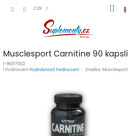
Přejít
NÁKUP
na
CZK
obsah
KOŠÍK
Musclesport Carnitine 90 kapslí
1-16017002
Průměrné
1 hodnocení
Podrobnosti hodnocení
Značka:
Musclesport
hodnocení
produktu
je
3,0
z
5
hvězdiček.