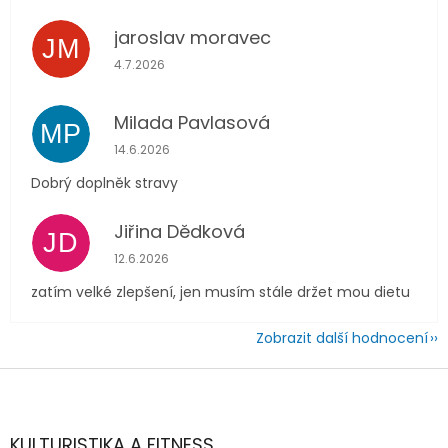
jaroslav moravec
JM
Hodnocení obchodu je 5 z 5 hvězdiček.
4.7.2026
Milada Pavlasová
MP
Hodnocení obchodu je 5 z 5 hvězdiček.
14.6.2026
Dobrý doplněk stravy
Jiřina Dědková
JD
Hodnocení obchodu je 4 z 5 hvězdiček.
12.6.2026
zatím velké zlepšení, jen musím stále držet mou dietu
Zobrazit další hodnocení
Z
á
p
a
KULTURISTIKA A FITNESS