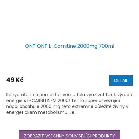
QNT QNT L-Carnitine 2000mg 700ml
49 Kč
DETAIL
Rehydratujte a pomozte svému tělu využívat tuk k výrobě
energie s L-CARNITINEM 2000! Tento super osvěžující
nápoj obsahuje 2000 mg této extrémně důležité živiny v
energetickém metabolismu. Je...
ZOBRAZIT VŠECHNY SOUVISEJÍCÍ PRODUKTY