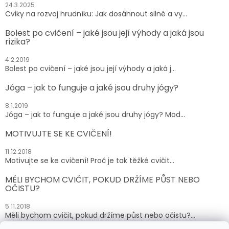
24.3.2025
Cviky na rozvoj hrudníku: Jak dosáhnout silné a vy...
Bolest po cvičení – jaké jsou její výhody a jaká jsou
rizika?
4.2.2019
Bolest po cvičení – jaké jsou její výhody a jaká j...
Jóga – jak to funguje a jaké jsou druhy jógy?
8.1.2019
Jóga – jak to funguje a jaké jsou druhy jógy? Mod...
MOTIVUJTE SE KE CVIČENÍ!
11.12.2018
Motivujte se ke cvičení! Proč je tak těžké cvičit...
MĚLI BYCHOM CVIČIT, POKUD DRŽÍME PŮST NEBO
OČISTU?
5.11.2018
Měli bychom cvičit, pokud držíme půst nebo očistu?...