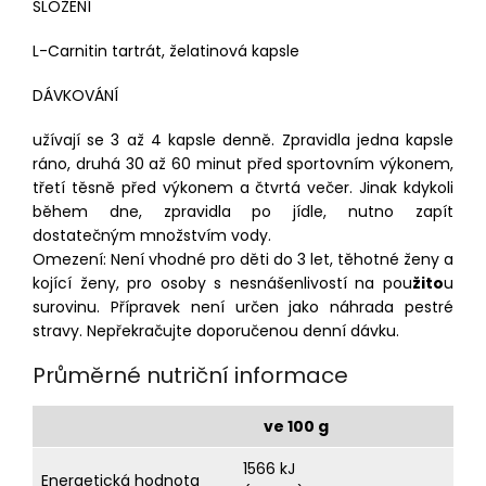
SLOŽENÍ
L-Carnitin tartrát, želatinová kapsle
DÁVKOVÁNÍ
užívají se 3 až 4 kapsle denně. Zpravidla jedna kapsle
ráno, druhá 30 až 60 minut před sportovním výkonem,
třetí těsně před výkonem a čtvrtá večer. Jinak kdykoli
během dne, zpravidla po jídle, nutno zapít
dostatečným množstvím vody.
Omezení: Není vhodné pro děti do 3 let, těhotné ženy a
kojící ženy, pro osoby s nesnášenlivostí na pou
žito
u
surovinu. Přípravek není určen jako náhrada pestré
stravy. Nepřekračujte doporučenou denní dávku.
Průměrné nutriční informace
ve 100 g
1566 kJ
Energetická hodnota