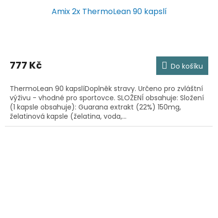
Amix 2x ThermoLean 90 kapslí
777 Kč
Do košíku
ThermoLean 90 kapslíDoplněk stravy. Určeno pro zvláštní
výživu - vhodné pro sportovce. SLOŽENÍ obsahuje: Složení
(1 kapsle obsahuje): Guarana extrakt (22%) 150mg,
želatinová kapsle (želatina, voda,...