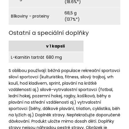
(18.6%*)
68,5 g
Bílkoviny - proteiny
(137%*)
Ostatní a speciální doplňky
v 1 kapsli
L-Karnitin tartrát
680 mg
S oblibou používají: běžná populace rekreační sportovci
siloví sportovci (kulturistika, fitness, silový trojboj, vrh
koulí, hod kladivem, sprint, plavání na krátké
vzdálenosti aj.) silově-vytrvalostní sportovci (fotbal,
lední hokej, pozemní hokej, ragby, košíková, běhy a
plavání na střední vzdálenosti aj.) vytrvalostní
sportovci (běhy, dálkové plavání, triatlon, cyklistika, běh
na lyžích aj.) Doplněk stravy. Nepřekračujte doporučené
dávkování. Produkt uložte mimo dosah dětí. Doplňky
stravy nejsou náhradou pestré stravy. Obrázek je