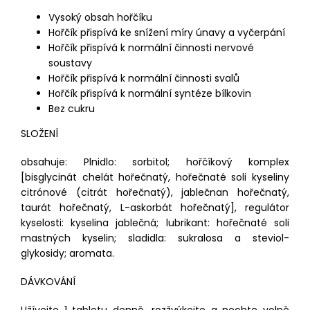
Vysoký obsah hořčíku
Hořčík přispívá ke snížení míry únavy a vyčerpání
Hořčík přispívá k normální činnosti nervové
soustavy
Hořčík přispívá k normální činnosti svalů
Hořčík přispívá k normální syntéze bílkovin
Bez cukru
SLOŽENÍ
obsahuje: Plnidlo: sorbitol; hořčíkový komplex
[bisglycinát chelát hořečnatý, hořečnaté soli kyseliny
citrónové (citrát hořečnatý), jablečnan hořečnatý,
taurát hořečnatý, L-askorbát hořečnatý], regulátor
kyselosti: kyselina jablečná; lubrikant: hořečnaté soli
mastných kyselin; sladidla: sukralosa a steviol-
glykosidy; aromata.
DÁVKOVÁNÍ