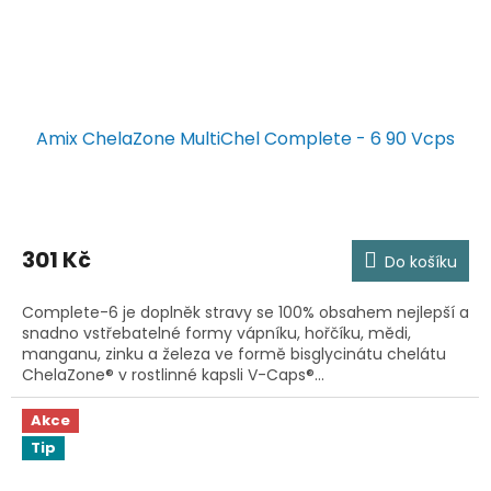
Amix ChelaZone MultiChel Complete - 6 90 Vcps
301 Kč
Do košíku
Complete-6 je doplněk stravy se 100% obsahem nejlepší a
snadno vstřebatelné formy vápníku, hořčíku, mědi,
manganu, zinku a železa ve formě bisglycinátu chelátu
ChelaZone® v rostlinné kapsli V-Caps®...
Akce
Tip