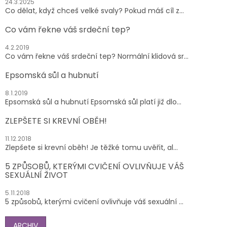
24.3.2025
Co dělat, když chceš velké svaly? Pokud máš cíl z...
Co vám řekne váš srdeční tep?
4.2.2019
Co vám řekne váš srdeční tep? Normální klidová sr...
Epsomská sůl a hubnutí
8.1.2019
Epsomská sůl a hubnutí Epsomská sůl platí již dlo...
ZLEPŠETE SI KREVNÍ OBĚH!
11.12.2018
Zlepšete si krevní oběh! Je těžké tomu uvěřit, al...
5 ZPŮSOBŮ, KTERÝMI CVIČENÍ OVLIVŇUJE VÁŠ
SEXUÁLNÍ ŽIVOT
5.11.2018
5 způsobů, kterými cvičení ovlivňuje váš sexuální ...
ARCHIV