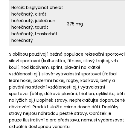
Hořčík: bisglycinát chelát
hořečnatý, citrát
hořečnatý, jablečnan
375 mg
hořečnatý, taurát
hořečnatý, L-askorbát
hořečnatý
S oblibou používají: běžná populace rekreační sportovci
siloví sportovci (kulturistika, fitness, silový trojboj, vrh
koulí, hod kladivem, sprint, plavání na krátké
vzdálenosti aj.) silově-vytrvalostní sportovci (fotbal,
lední hokej, pozemní hokej, ragby, košíková, běhy a
plavání na střední vzdálenosti aj.) vytrvalostní
sportovci (běhy, dálkové plavání, triatlon, cyklistika, běh
na lyžích aj.) Doplněk stravy. Nepřekračujte doporučené
dávkování. Produkt uložte mimo dosah dětí. Doplňky
stravy nejsou náhradou pestré stravy. Obrázek je
pouze ilustrativní a pro představu, nemusí vyobrazovat
aktuálně dostupnou variantu.