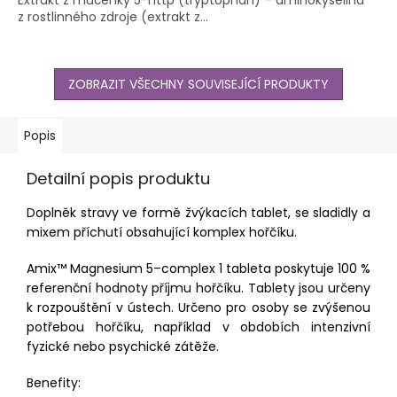
Extrakt z mučenky 5-http (tryptophan) – aminokyselina
z rostlinného zdroje (extrakt z...
ZOBRAZIT VŠECHNY SOUVISEJÍCÍ PRODUKTY
Popis
Detailní popis produktu
Doplněk stravy ve formě žvýkacích tablet, se sladidly a
mixem příchutí obsahující komplex hořčíku.
Amix™ Magnesium 5–complex 1 tableta poskytuje 100 %
referenční hodnoty příjmu hořčíku. Tablety jsou určeny
k rozpouštění v ústech. Určeno pro osoby se zvýšenou
potřebou hořčíku, například v obdobích intenzivní
fyzické nebo psychické zátěže.
Benefity: