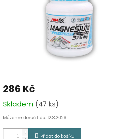
286 Kč
Měrná
Skladem
(47 ks)
cena:
Můžeme doručit do:
12.8.2026
Přidat do košíku