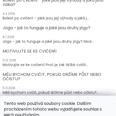
Bolest po cvičení – jaké jsou její výhody a jaká jsou
rizika?
4.2.2019
Bolest po cvičení – jaké jsou její výhody a jaká j...
Jóga – jak to funguje a jaké jsou druhy jógy?
8.1.2019
Jóga – jak to funguje a jaké jsou druhy jógy? Mod...
MOTIVUJTE SE KE CVIČENÍ!
11.12.2018
Motivujte se ke cvičení! Proč je tak těžké cvičit...
MĚLI BYCHOM CVIČIT, POKUD DRŽÍME PŮST NEBO
OČISTU?
5.11.2018
Měli bychom cvičit, pokud držíme půst nebo očistu?...
Tento web používá soubory cookie. Dalším
ARCHIV
procházením tohoto webu vyjadřujete souhlas s
jejich používáním.