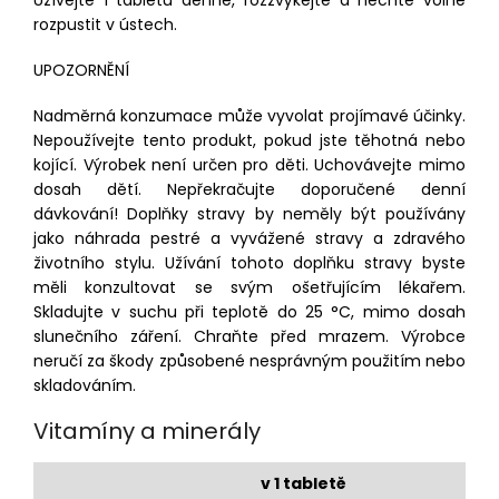
Užívejte 1 tabletu denně, rozžvýkejte a nechte volně
rozpustit v ústech.
UPOZORNĚNÍ
Nadměrná konzumace může vyvolat projímavé účinky.
Nepoužívejte tento produkt, pokud jste těhotná nebo
kojící. Výrobek není určen pro děti. Uchovávejte mimo
dosah dětí. Nepřekračujte doporučené denní
dávkování! Doplňky stravy by neměly být používány
jako náhrada pestré a vyvážené stravy a zdravého
životního stylu. Užívání tohoto doplňku stravy byste
měli konzultovat se svým ošetřujícím lékařem.
Skladujte v suchu při teplotě do 25 °C, mimo dosah
slunečního záření. Chraňte před mrazem. Výrobce
neručí za škody způsobené nesprávným použitím nebo
skladováním.
Vitamíny a minerály
v 1 tabletě