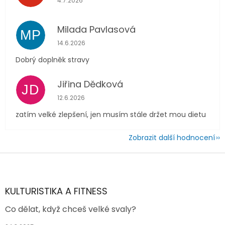
4.7.2026
Milada Pavlasová
MP
Hodnocení obchodu je 5 z 5 hvězdiček.
14.6.2026
Dobrý doplněk stravy
Jiřina Dědková
JD
Hodnocení obchodu je 4 z 5 hvězdiček.
12.6.2026
zatím velké zlepšení, jen musím stále držet mou dietu
Zobrazit další hodnocení
Z
á
p
a
KULTURISTIKA A FITNESS
t
Co dělat, když chceš velké svaly?
í