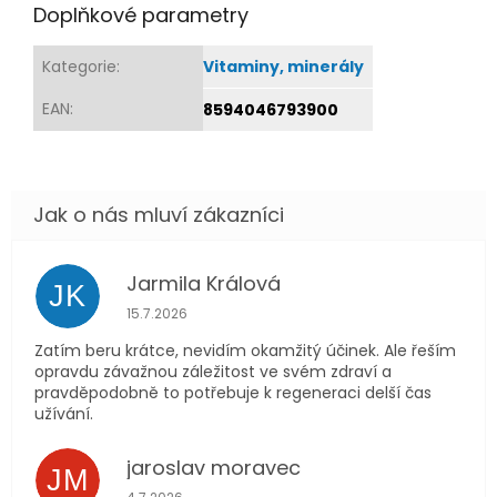
Doplňkové parametry
Kategorie
:
Vitaminy, minerály
EAN
:
8594046793900
Jarmila Králová
JK
Hodnocení obchodu je 5 z 5 hvězdiček.
15.7.2026
Zatím beru krátce, nevidím okamžitý účinek. Ale řeším
opravdu závažnou záležitost ve svém zdraví a
pravděpodobně to potřebuje k regeneraci delší čas
užívání.
jaroslav moravec
JM
Hodnocení obchodu je 5 z 5 hvězdiček.