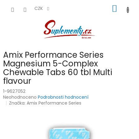
Přejít
NÁKUP
na
CZK
obsah
KOŠÍK
Amix Performance Series
Magnesium 5-Complex
Chewable Tabs 60 tbl Multi
flavour
1-9627052
Průměrné
Neohodnoceno
Podrobnosti hodnocení
hodnocení
Značka:
Amix Performance Series
produktu
je
0,0
z
5
hvězdiček.