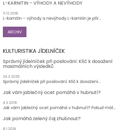
L-KARNITIN – VÝHODY A NEVÝHODY
11.12.2018
L-karnitin – výhody a nevýhody L-karnitin je přir...
ARCHIV
KULTURISTIKA JÍDELNÍČEK
Správný jídelníček při posilování: Klíč k dosažení
maximálních výsledků
24.3.2025
Správný jídelníček při posilování: Klíč k dosažení...
Jak vám jablečný ocet pomáhá v hubnutí?
4.2.2019
Jak vám jablečný ocet pomáhá v hubnutí? Pokud mát...
Jak pomáhá zelený čaj zhubnout?
8.1.2019