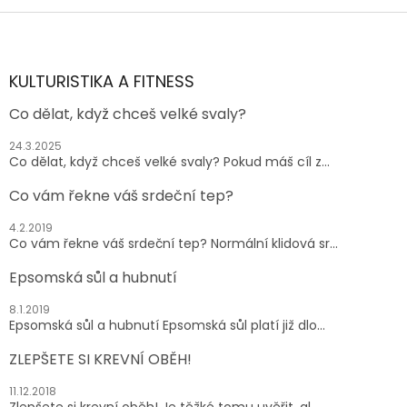
Z
á
p
a
KULTURISTIKA A FITNESS
t
Co dělat, když chceš velké svaly?
í
24.3.2025
Co dělat, když chceš velké svaly? Pokud máš cíl z...
Co vám řekne váš srdeční tep?
4.2.2019
Co vám řekne váš srdeční tep? Normální klidová sr...
Epsomská sůl a hubnutí
8.1.2019
Epsomská sůl a hubnutí Epsomská sůl platí již dlo...
ZLEPŠETE SI KREVNÍ OBĚH!
11.12.2018
Zlepšete si krevní oběh! Je těžké tomu uvěřit, al...