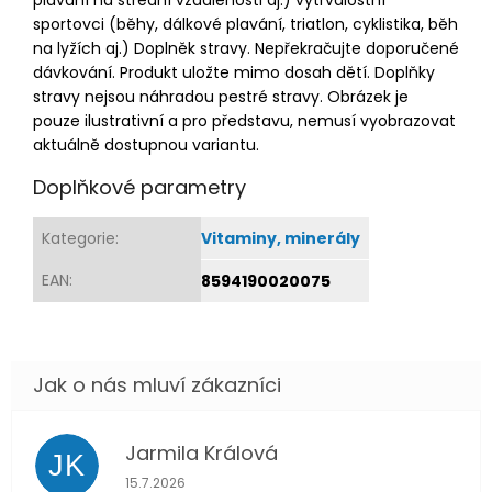
sportovci (běhy, dálkové plavání, triatlon, cyklistika, běh
na lyžích aj.) Doplněk stravy. Nepřekračujte doporučené
dávkování. Produkt uložte mimo dosah dětí. Doplňky
stravy nejsou náhradou pestré stravy. Obrázek je
pouze ilustrativní a pro představu, nemusí vyobrazovat
aktuálně dostupnou variantu.
Doplňkové parametry
Kategorie
:
Vitaminy, minerály
EAN
:
8594190020075
Jarmila Králová
JK
Hodnocení obchodu je 5 z 5 hvězdiček.
15.7.2026