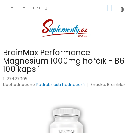
Přejít
NÁKUP
na
CZK
obsah
KOŠÍK
BrainMax Performance
Magnesium 1000mg hořčík - B6
100 kapslí
1-27427005
Průměrné
Neohodnoceno
Podrobnosti hodnocení
Značka:
BrainMax
hodnocení
produktu
je
0,0
z
5
hvězdiček.