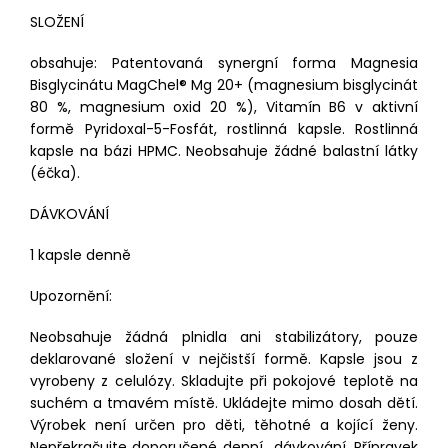
SLOŽENÍ
obsahuje: Patentovaná synergní forma Magnesia
Bisglycinátu MagChel® Mg 20+ (magnesium bisglycinát
80 %, magnesium oxid 20 %), Vitamín B6 v aktivní
formě Pyridoxal-5-Fosfát, rostlinná kapsle. Rostlinná
kapsle na bázi HPMC. Neobsahuje žádné balastní látky
(éčka).
DÁVKOVÁNÍ
1 kapsle denně
Upozornění:
Neobsahuje žádná plnidla ani stabilizátory, pouze
deklarované složení v nejčistší formě. Kapsle jsou z
vyrobeny z celulózy. Skladujte při pokojové teplotě na
suchém a tmavém místě. Ukládejte mimo dosah dětí.
Výrobek není určen pro děti, těhotné a kojící ženy.
Nepřekračujte doporučené denní dávkování. Přípravek