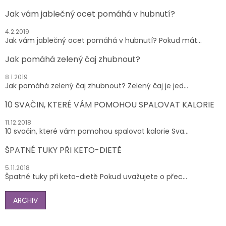
Jak vám jablečný ocet pomáhá v hubnutí?
4.2.2019
Jak vám jablečný ocet pomáhá v hubnutí? Pokud mát...
Jak pomáhá zelený čaj zhubnout?
8.1.2019
Jak pomáhá zelený čaj zhubnout? Zelený čaj je jed...
10 SVAČIN, KTERÉ VÁM POMOHOU SPALOVAT KALORIE
11.12.2018
10 svačin, které vám pomohou spalovat kalorie Sva...
ŠPATNÉ TUKY PŘI KETO-DIETĚ
5.11.2018
Špatné tuky při keto-dietě Pokud uvažujete o přec...
ARCHIV