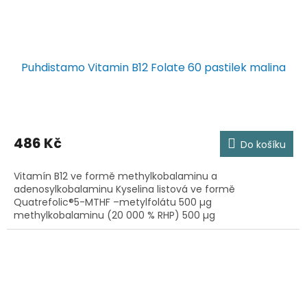
Puhdistamo Vitamin B12 Folate 60 pastilek malina
486 Kč
Do košíku
Vitamín B12 ve formě methylkobalaminu a
adenosylkobalaminu Kyselina listová ve formě
Quatrefolic®5-MTHF –metylfolátu 500 µg
methylkobalaminu (20 000 % RHP) 500 µg
adenosylkobalaminu (20 000 % RHP)...