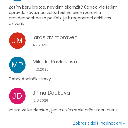
Zatím beru krátce, nevidím okamžitý účinek. Ale řeším
opravdu závažnou záležitost ve svém zdraví a
pravděpodobně to potřebuje k regeneraci delší čas
užívání.
jaroslav moravec
JM
Hodnocení obchodu je 5 z 5 hvězdiček.
4.7.2026
Milada Pavlasová
MP
Hodnocení obchodu je 5 z 5 hvězdiček.
14.6.2026
Dobrý doplněk stravy
Jiřina Dědková
JD
Hodnocení obchodu je 4 z 5 hvězdiček.
12.6.2026
zatím velké zlepšení, jen musím stále držet mou dietu
Zobrazit další hodnocení