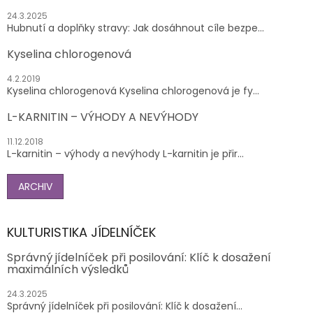
24.3.2025
Hubnutí a doplňky stravy: Jak dosáhnout cíle bezpe...
Kyselina chlorogenová
4.2.2019
Kyselina chlorogenová Kyselina chlorogenová je fy...
L-KARNITIN – VÝHODY A NEVÝHODY
11.12.2018
L-karnitin – výhody a nevýhody L-karnitin je přir...
ARCHIV
KULTURISTIKA JÍDELNÍČEK
Správný jídelníček při posilování: Klíč k dosažení
maximálních výsledků
24.3.2025
Správný jídelníček při posilování: Klíč k dosažení...