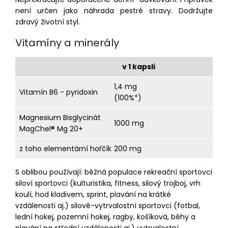
není určen jako náhrada pestré stravy. Dodržujte
zdravý životní styl.
Vitamíny a minerály
v 1 kapsli
1,4 mg
Vitamín B6 - pyridoxin
(100%*)
Magnesium Bisglycinát
1000 mg
MagChel® Mg 20+
z toho elementární hořčík
200 mg
S oblibou používají: běžná populace rekreační sportovci
siloví sportovci (kulturistika, fitness, silový trojboj, vrh
koulí, hod kladivem, sprint, plavání na krátké
vzdálenosti aj.) silově-vytrvalostní sportovci (fotbal,
lední hokej, pozemní hokej, ragby, košíková, běhy a
plavání na střední vzdálenosti aj.) vytrvalostní