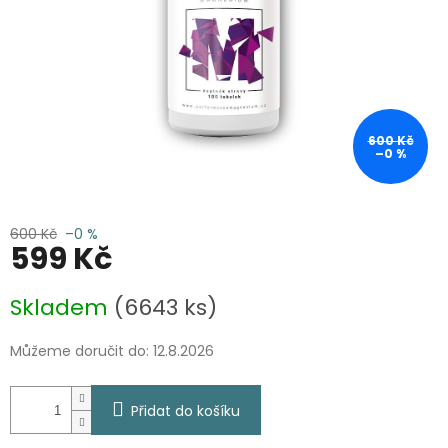
600 Kč
–0 %
600 Kč
–0 %
599 Kč
Měrná
Skladem
(6643 ks)
cena:
Můžeme doručit do:
12.8.2026
Přidat do košíku