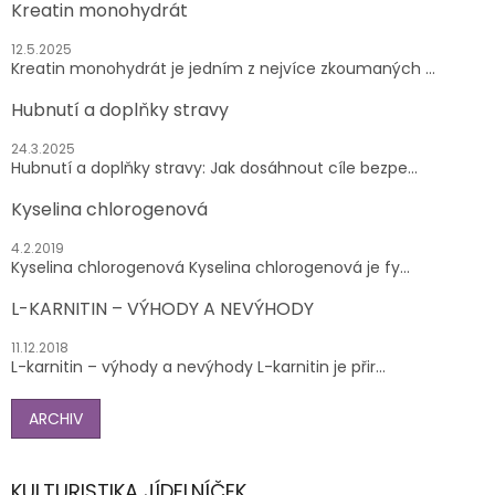
Kreatin monohydrát
12.5.2025
Kreatin monohydrát je jedním z nejvíce zkoumaných ...
Hubnutí a doplňky stravy
24.3.2025
Hubnutí a doplňky stravy: Jak dosáhnout cíle bezpe...
Kyselina chlorogenová
4.2.2019
Kyselina chlorogenová Kyselina chlorogenová je fy...
L-KARNITIN – VÝHODY A NEVÝHODY
11.12.2018
L-karnitin – výhody a nevýhody L-karnitin je přir...
ARCHIV
KULTURISTIKA JÍDELNÍČEK