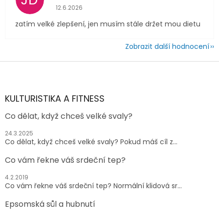
JD
Hodnocení obchodu je 4 z 5 hvězdiček.
12.6.2026
zatím velké zlepšení, jen musím stále držet mou dietu
Zobrazit další hodnocení
Z
á
p
a
KULTURISTIKA A FITNESS
t
Co dělat, když chceš velké svaly?
í
24.3.2025
Co dělat, když chceš velké svaly? Pokud máš cíl z...
Co vám řekne váš srdeční tep?
4.2.2019
Co vám řekne váš srdeční tep? Normální klidová sr...
Epsomská sůl a hubnutí