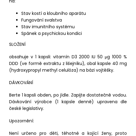
na:
Stav kostí a kloubního aparátu
Fungování svalstva
Stav imunitního systému
Spánek a psychickou kondici
SLOŽENÍ
obsahuje v 1 kapsli: vitamín D3 2000 IU 50 μg 1000 %
DDD (ve formě extraktu z lišejníku), obal kapsle 40 mg
(hydroxypropyl methyl celulóza) na bázi vojtěšky.
DÁVKOVÁNÍ
Berte 1 kapsli obden, po jídle. Zapijte dostatečně vodou.
Dávkování výrobce (1 kapsle denně) upravena dle
české legislativy.
Upozornění:
Není určeno pro děti, těhotné a kojící ženy, proto