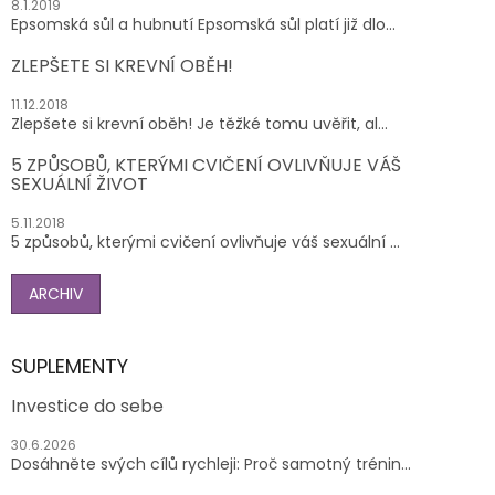
8.1.2019
Epsomská sůl a hubnutí Epsomská sůl platí již dlo...
ZLEPŠETE SI KREVNÍ OBĚH!
11.12.2018
Zlepšete si krevní oběh! Je těžké tomu uvěřit, al...
5 ZPŮSOBŮ, KTERÝMI CVIČENÍ OVLIVŇUJE VÁŠ
SEXUÁLNÍ ŽIVOT
5.11.2018
5 způsobů, kterými cvičení ovlivňuje váš sexuální ...
ARCHIV
SUPLEMENTY
Investice do sebe
30.6.2026
Dosáhněte svých cílů rychleji: Proč samotný trénin...