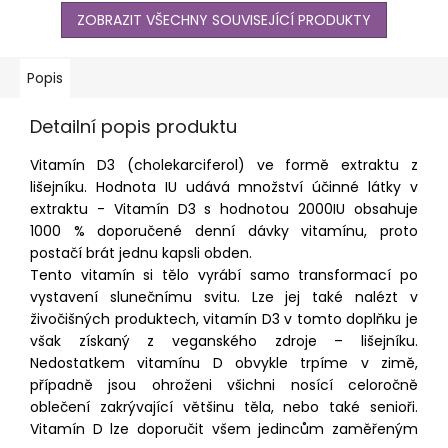
ZOBRAZIT VŠECHNY SOUVISEJÍCÍ PRODUKTY
Popis
Detailní popis produktu
Vitamín D3 (cholekarciferol) ve formě extraktu z
lišejníku. Hodnota IU udává množství účinné látky v
extraktu - Vitamín D3 s hodnotou 2000IU obsahuje
1000 % doporučené denní dávky vitamínu, proto
postačí brát jednu kapsli obden.
Tento vitamín si tělo vyrábí samo transformací po
vystavení slunečnímu svitu. Lze jej také nalézt v
živočišných produktech, vitamín D3 v tomto doplňku je
však získaný z veganského zdroje – lišejníku.
Nedostatkem vitamínu D obvykle trpíme v zimě,
případně jsou ohroženi všichni nosící celoročně
oblečení zakrývající většinu těla, nebo také senioři.
Vitamín D lze doporučit všem jedincům zaměřeným