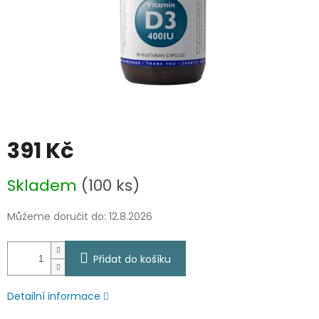
391 Kč
Měrná
Skladem
(100 ks)
cena:
Můžeme doručit do:
12.8.2026
Přidat do košíku
Detailní informace