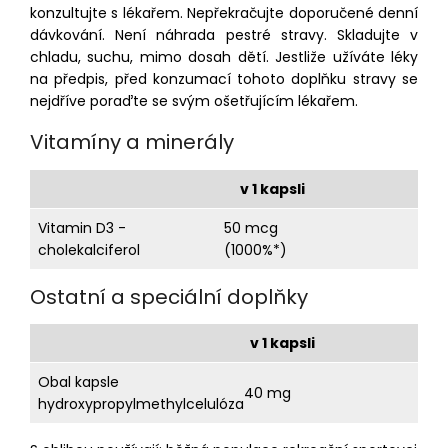
konzultujte s lékařem. Nepřekračujte doporučené denní
dávkování. Není náhrada pestré stravy. Skladujte v
chladu, suchu, mimo dosah dětí. Jestliže užíváte léky
na předpis, před konzumací tohoto doplňku stravy se
nejdříve poraďte se svým ošetřujícím lékařem.
Vitamíny a minerály
v 1 kapsli
Vitamin D3 -
50 mcg
cholekalciferol
(1000%*)
Ostatní a speciální doplňky
v 1 kapsli
Obal kapsle
40 mg
hydroxypropylmethylcelulóza