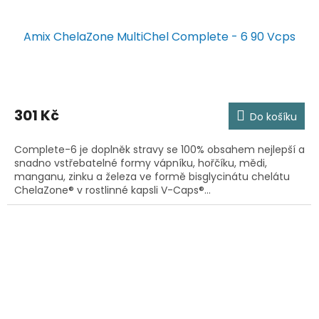
Amix ChelaZone MultiChel Complete - 6 90 Vcps
301 Kč
Do košíku
Complete-6 je doplněk stravy se 100% obsahem nejlepší a
snadno vstřebatelné formy vápníku, hořčíku, mědi,
manganu, zinku a železa ve formě bisglycinátu chelátu
ChelaZone® v rostlinné kapsli V-Caps®...