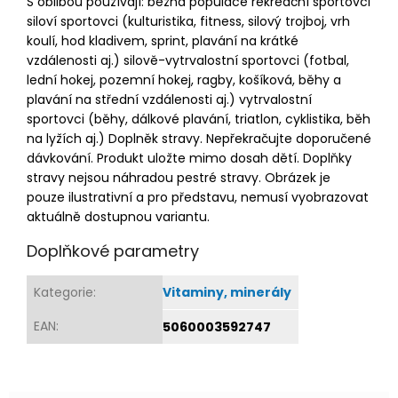
S oblibou používají: běžná populace rekreační sportovci
siloví sportovci (kulturistika, fitness, silový trojboj, vrh
koulí, hod kladivem, sprint, plavání na krátké
vzdálenosti aj.) silově-vytrvalostní sportovci (fotbal,
lední hokej, pozemní hokej, ragby, košíková, běhy a
plavání na střední vzdálenosti aj.) vytrvalostní
sportovci (běhy, dálkové plavání, triatlon, cyklistika, běh
na lyžích aj.) Doplněk stravy. Nepřekračujte doporučené
dávkování. Produkt uložte mimo dosah dětí. Doplňky
stravy nejsou náhradou pestré stravy. Obrázek je
pouze ilustrativní a pro představu, nemusí vyobrazovat
aktuálně dostupnou variantu.
Doplňkové parametry
Kategorie
:
Vitaminy, minerály
EAN
:
5060003592747