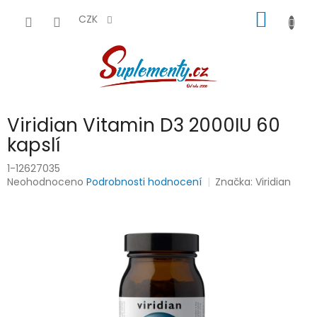
Přejít
NÁKUP
na
CZK
obsah
KOŠÍK
Viridian Vitamin D3 2000IU 60
kapslí
1-12627035
Průměrné
Neohodnoceno
Podrobnosti hodnocení
Značka:
Viridian
hodnocení
produktu
je
0,0
z
5
hvězdiček.