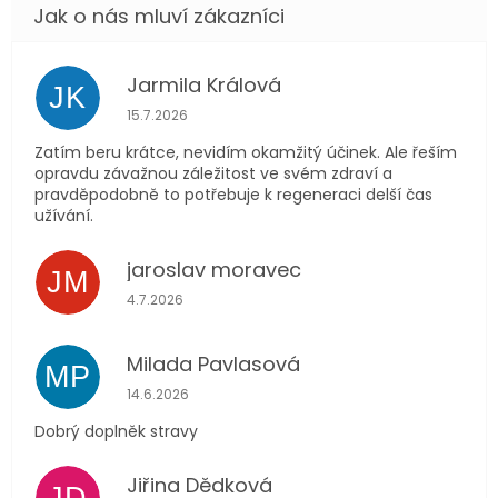
Jarmila Králová
JK
Hodnocení obchodu je 5 z 5 hvězdiček.
15.7.2026
Zatím beru krátce, nevidím okamžitý účinek. Ale řeším
opravdu závažnou záležitost ve svém zdraví a
pravděpodobně to potřebuje k regeneraci delší čas
užívání.
jaroslav moravec
JM
Hodnocení obchodu je 5 z 5 hvězdiček.
4.7.2026
Milada Pavlasová
MP
Hodnocení obchodu je 5 z 5 hvězdiček.
14.6.2026
Dobrý doplněk stravy
Jiřina Dědková