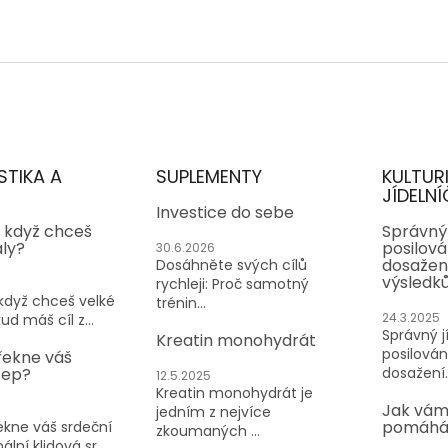
STIKA A
SUPLEMENTY
KULTUR
JÍDELNÍ
Investice do sebe
, když chceš
Správný 
aly?
posilován
30.6.2026
dosažen
Dosáhněte svých cílů
výsledk
rychleji: Proč samotný
 když chceš velké
trénin...
24.3.2025
ud máš cíl z...
Správný jí
Kreatin monohydrát
posilování
řekne váš
tep?
dosažení..
12.5.2025
Kreatin monohydrát je
Jak vám
jedním z nejvíce
pomáhá 
kne váš srdeční
zkoumaných ...
lní klidová sr...