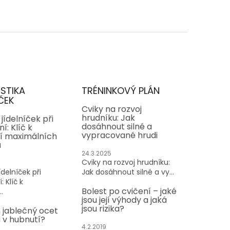
ISTIKA
TRÉNINKOVÝ PLÁN
ČEK
Cviky na rozvoj
hrudníku: Jak
jídelníček při
dosáhnout silné a
í: Klíč k
vypracované hrudi
í maximálních
ů
24.3.2025
Cviky na rozvoj hrudníku:
delníček při
Jak dosáhnout silné a vy...
: Klíč k
Bolest po cvičení – jaké
.
jsou její výhody a jaká
jsou rizika?
 jablečný ocet
v hubnutí?
4.2.2019