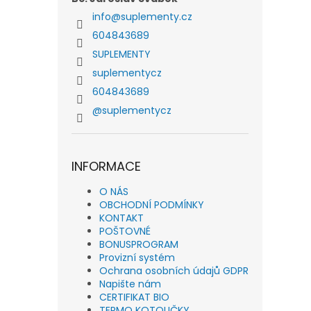
info
@
suplementy.cz
604843689
SUPLEMENTY
suplementycz
604843689
@suplementycz
INFORMACE
O NÁS
OBCHODNÍ PODMÍNKY
KONTAKT
POŠTOVNÉ
BONUSPROGRAM
Provizní systém
Ochrana osobních údajů GDPR
Napište nám
CERTIFIKAT BIO
TERMO KOTOUČKY