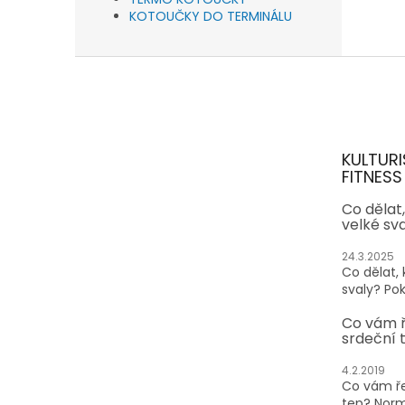
KOTOUČKY DO TERMINÁLU
Z
á
p
a
t
KULTURI
í
FITNESS
Co dělat
velké sv
24.3.2025
Co dělat,
svaly? Pok
Co vám 
srdeční 
4.2.2019
Co vám ře
tep? Normá