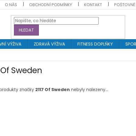
O NÁS
OBCHODNÍ PODMÍNKY
KONTAKT
POŠTOVNÉ
HLEDAT
NÍ VÝŽIVA
ZDRAVÁ VÝŽIVA
FITNESS DOPLŇKY
SPOR
7 Of Sweden
produkty značky
2117 Of Sweden
nebyly nalezeny...