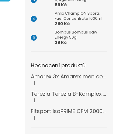
n
59 Kč
e
l
Amix ChampION Sports
Fuel Concentrate 1000ml
290 Kč
Bombus Bombus Raw
Energy 50g
29 Kč
Hodnocení produktů
Amarex 3x Amarex men complex 120 kapslí
|
Hodnocení produktu je 5 z 5 hvězdiček.
Terezia Terezia B-Komplex super forte 100 tablet
|
Hodnocení produktu je 5 z 5 hvězdiček.
Fitsport IsoPRIME CFM 2000g + šejkr
|
Hodnocení produktu je 5 z 5 hvězdiček.