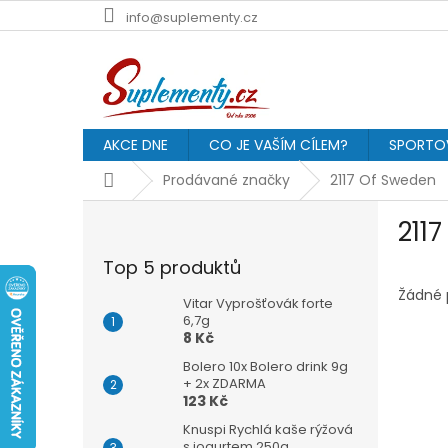
Přejít
info@suplementy.cz
na
obsah
AKCE DNE
CO JE VAŠÍM CÍLEM?
SPORTOV
Domů
Prodávané značky
2117 Of Sweden
P
211
o
s
Top 5 produktů
t
r
Žádné 
Vitar Vyprošťovák forte
a
6,7g
8 Kč
n
n
Bolero 10x Bolero drink 9g
í
+ 2x ZDARMA
123 Kč
p
a
Knuspi Rychlá kaše rýžová
s jogurtem 250g