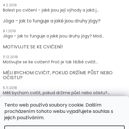
4.2.2019
Bolest po cvičení – jaké jsou její výhody a jaká j...
Jóga – jak to funguje a jaké jsou druhy jógy?
8.1.2019
Jóga – jak to funguje a jaké jsou druhy jógy? Mod...
MOTIVUJTE SE KE CVIČENÍ!
11.12.2018
Motivujte se ke cvičení! Proč je tak těžké cvičit...
MĚLI BYCHOM CVIČIT, POKUD DRŽÍME PŮST NEBO
OČISTU?
5.11.2018
Měli bychom cvičit, pokud držíme půst nebo očistu?...
Tento web používá soubory cookie. Dalším
ARCHIV
procházením tohoto webu vyjadřujete souhlas s
jejich používáním.
Vytvořil Shoptet