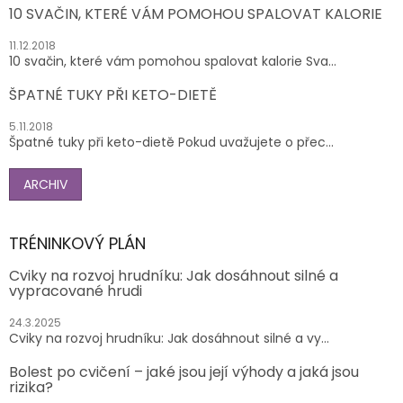
10 SVAČIN, KTERÉ VÁM POMOHOU SPALOVAT KALORIE
11.12.2018
10 svačin, které vám pomohou spalovat kalorie Sva...
ŠPATNÉ TUKY PŘI KETO-DIETĚ
5.11.2018
Špatné tuky při keto-dietě Pokud uvažujete o přec...
ARCHIV
TRÉNINKOVÝ PLÁN
Cviky na rozvoj hrudníku: Jak dosáhnout silné a
vypracované hrudi
24.3.2025
Cviky na rozvoj hrudníku: Jak dosáhnout silné a vy...
Bolest po cvičení – jaké jsou její výhody a jaká jsou
rizika?