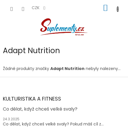
Přejít
NÁKUP
na
CZK
obsah
KOŠÍK
Adapt Nutrition
Žádné produkty značky
Adapt Nutrition
nebyly nalezeny...
Z
á
p
a
KULTURISTIKA A FITNESS
t
Co dělat, když chceš velké svaly?
í
24.3.2025
Co dělat, když chceš velké svaly? Pokud máš cíl z...