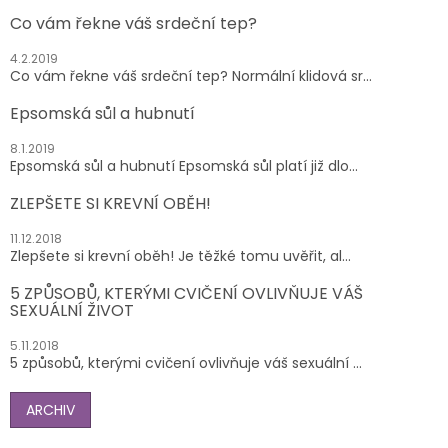
Co vám řekne váš srdeční tep?
4.2.2019
Co vám řekne váš srdeční tep? Normální klidová sr...
Epsomská sůl a hubnutí
8.1.2019
Epsomská sůl a hubnutí Epsomská sůl platí již dlo...
ZLEPŠETE SI KREVNÍ OBĚH!
11.12.2018
Zlepšete si krevní oběh! Je těžké tomu uvěřit, al...
5 ZPŮSOBŮ, KTERÝMI CVIČENÍ OVLIVŇUJE VÁŠ
SEXUÁLNÍ ŽIVOT
5.11.2018
5 způsobů, kterými cvičení ovlivňuje váš sexuální ...
ARCHIV