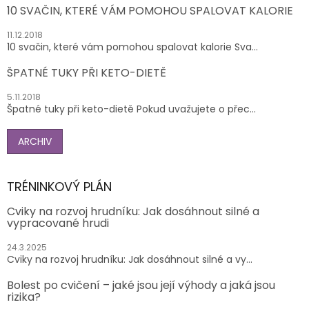
10 SVAČIN, KTERÉ VÁM POMOHOU SPALOVAT KALORIE
11.12.2018
10 svačin, které vám pomohou spalovat kalorie Sva...
ŠPATNÉ TUKY PŘI KETO-DIETĚ
5.11.2018
Špatné tuky při keto-dietě Pokud uvažujete o přec...
ARCHIV
TRÉNINKOVÝ PLÁN
Cviky na rozvoj hrudníku: Jak dosáhnout silné a
vypracované hrudi
24.3.2025
Cviky na rozvoj hrudníku: Jak dosáhnout silné a vy...
Bolest po cvičení – jaké jsou její výhody a jaká jsou
rizika?