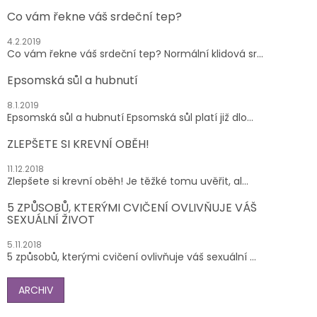
Co vám řekne váš srdeční tep?
4.2.2019
Co vám řekne váš srdeční tep? Normální klidová sr...
Epsomská sůl a hubnutí
8.1.2019
Epsomská sůl a hubnutí Epsomská sůl platí již dlo...
ZLEPŠETE SI KREVNÍ OBĚH!
11.12.2018
Zlepšete si krevní oběh! Je těžké tomu uvěřit, al...
5 ZPŮSOBŮ, KTERÝMI CVIČENÍ OVLIVŇUJE VÁŠ
SEXUÁLNÍ ŽIVOT
5.11.2018
5 způsobů, kterými cvičení ovlivňuje váš sexuální ...
ARCHIV