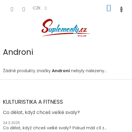
Přejít
NÁKUP
na
CZK
obsah
KOŠÍK
Androni
Žádné produkty značky
Androni
nebyly nalezeny...
Z
á
p
a
KULTURISTIKA A FITNESS
t
Co dělat, když chceš velké svaly?
í
24.3.2025
Co dělat, když chceš velké svaly? Pokud máš cíl z...