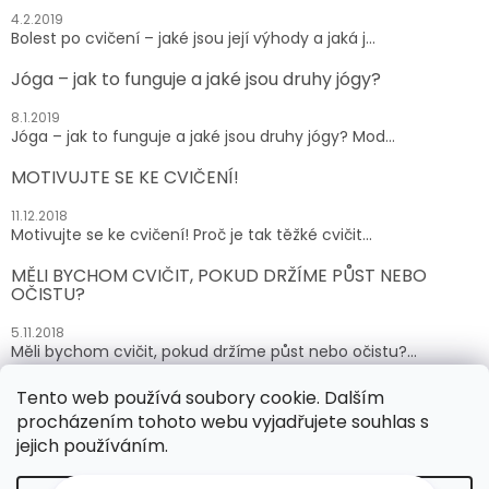
4.2.2019
Bolest po cvičení – jaké jsou její výhody a jaká j...
Jóga – jak to funguje a jaké jsou druhy jógy?
8.1.2019
Jóga – jak to funguje a jaké jsou druhy jógy? Mod...
MOTIVUJTE SE KE CVIČENÍ!
11.12.2018
Motivujte se ke cvičení! Proč je tak těžké cvičit...
MĚLI BYCHOM CVIČIT, POKUD DRŽÍME PŮST NEBO
OČISTU?
5.11.2018
Měli bychom cvičit, pokud držíme půst nebo očistu?...
Tento web používá soubory cookie. Dalším
ARCHIV
procházením tohoto webu vyjadřujete souhlas s
jejich používáním.
Vytvořil Shoptet