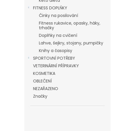
Keto dieta
FITNESS DOPLŇKY
Činky na posilování
Fitness rukavice, opasky, háky,
trhačky
Doplňky na cvičení
Lahve, šejkry, stojany, pumpičky
Knihy a časopisy
SPORTOVNÍ POTŘEBY
VETERINÁRNÍ PŘÍPRAVKY
KOSMETIKA
OBLEČENÍ
NEZAŘAZENO
Značky