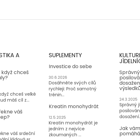
STIKA A
SUPLEMENTY
KULTUR
JÍDELNÍ
Investice do sebe
, když chceš
Správný 
aly?
posilován
30.6.2026
dosažen
Dosáhněte svých cílů
výsledk
rychleji: Proč samotný
 když chceš velké
trénin...
24.3.2025
ud máš cíl z...
Správný jí
Kreatin monohydrát
posilování
řekne váš
tep?
dosažení..
12.5.2025
Kreatin monohydrát je
Jak vám
jedním z nejvíce
pomáhá 
kne váš srdeční
zkoumaných ...
lní klidová sr...