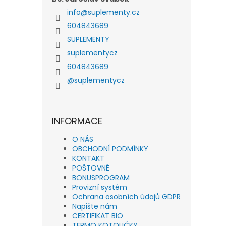
info
@
suplementy.cz
604843689
SUPLEMENTY
suplementycz
604843689
@suplementycz
INFORMACE
O NÁS
OBCHODNÍ PODMÍNKY
KONTAKT
POŠTOVNÉ
BONUSPROGRAM
Provizní systém
Ochrana osobních údajů GDPR
Napište nám
CERTIFIKAT BIO
TERMO KOTOUČKY