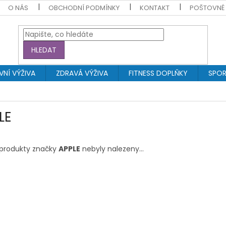
O NÁS
OBCHODNÍ PODMÍNKY
KONTAKT
POŠTOVNÉ
HLEDAT
NÍ VÝŽIVA
ZDRAVÁ VÝŽIVA
FITNESS DOPLŇKY
SPOR
LE
produkty značky
APPLE
nebyly nalezeny...