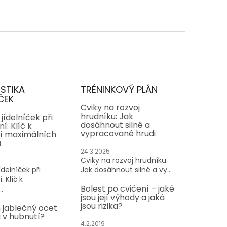
ISTIKA
TRÉNINKOVÝ PLÁN
ČEK
Cviky na rozvoj
hrudníku: Jak
jídelníček při
dosáhnout silné a
í: Klíč k
vypracované hrudi
í maximálních
ů
24.3.2025
Cviky na rozvoj hrudníku:
delníček při
Jak dosáhnout silné a vy...
: Klíč k
Bolest po cvičení – jaké
.
jsou její výhody a jaká
jsou rizika?
 jablečný ocet
v hubnutí?
4.2.2019