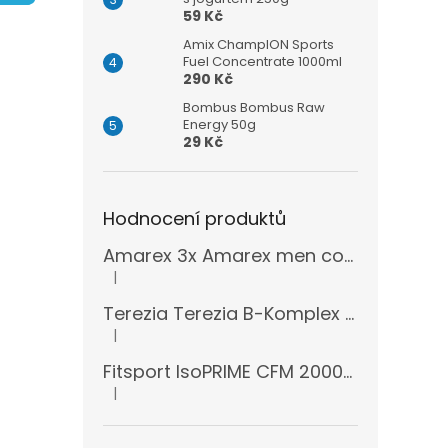
n
59 Kč
e
l
Amix ChampION Sports
Fuel Concentrate 1000ml
290 Kč
Bombus Bombus Raw
Energy 50g
29 Kč
Hodnocení produktů
Amarex 3x Amarex men complex 120 kapslí
|
Hodnocení produktu je 5 z 5 hvězdiček.
Terezia Terezia B-Komplex super forte 100 tablet
|
Hodnocení produktu je 5 z 5 hvězdiček.
Fitsport IsoPRIME CFM 2000g + šejkr
|
Hodnocení produktu je 5 z 5 hvězdiček.