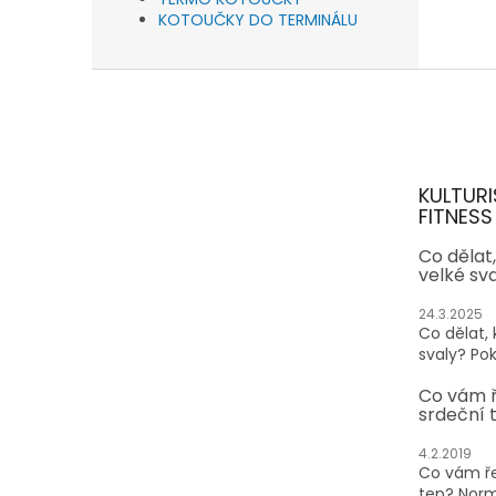
KOTOUČKY DO TERMINÁLU
Z
á
p
a
t
KULTURI
í
FITNESS
Co dělat
velké sv
24.3.2025
Co dělat,
svaly? Pok
Co vám 
srdeční 
4.2.2019
Co vám ře
tep? Normá