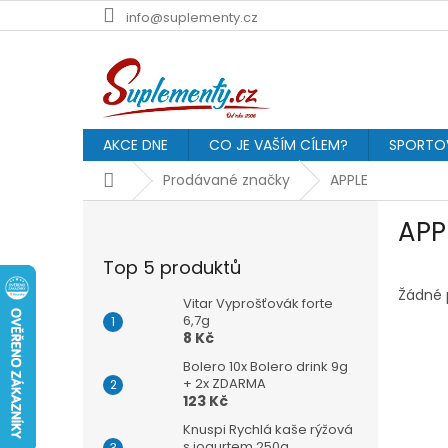
Přejít
info@suplementy.cz
na
obsah
AKCE DNE
CO JE VAŠÍM CÍLEM?
SPORTOV
Domů
Prodávané značky
APPLE
P
APP
o
s
Top 5 produktů
t
r
Žádné 
Vitar Vyprošťovák forte
a
6,7g
8 Kč
n
n
Bolero 10x Bolero drink 9g
í
+ 2x ZDARMA
123 Kč
p
a
Knuspi Rychlá kaše rýžová
s jogurtem 250g