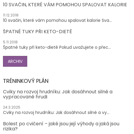
10 SVAČIN, KTERÉ VÁM POMOHOU SPALOVAT KALORIE
11.12.2018
10 svačin, které vám pomohou spalovat kalorie Sva...
ŠPATNÉ TUKY PŘI KETO-DIETĚ
5.11.2018
Špatné tuky při keto-dietě Pokud uvažujete o přec...
ARCHIV
TRÉNINKOVÝ PLÁN
Cviky na rozvoj hrudníku: Jak dosáhnout silné a
vypracované hrudi
24.3.2025
Cviky na rozvoj hrudníku: Jak dosáhnout silné a vy...
Bolest po cvičení – jaké jsou její výhody a jaká jsou
rizika?