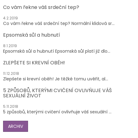
Co vám řekne váš srdeční tep?
4.2.2019
Co vám řekne váš srdeční tep? Normální klidová sr...
Epsomská sůl a hubnutí
8.1.2019
Epsomská sůl a hubnutí Epsomská sůl platí již dlo...
ZLEPŠETE SI KREVNÍ OBĚH!
11.12.2018
Zlepšete si krevní oběh! Je těžké tomu uvěřit, al...
5 ZPŮSOBŮ, KTERÝMI CVIČENÍ OVLIVŇUJE VÁŠ
SEXUÁLNÍ ŽIVOT
5.11.2018
5 způsobů, kterými cvičení ovlivňuje váš sexuální ...
ARCHIV