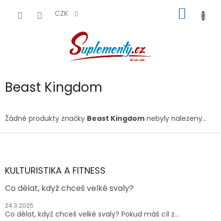
Přejít
NÁKUP
na
CZK
obsah
KOŠÍK
Beast Kingdom
Žádné produkty značky
Beast Kingdom
nebyly nalezeny...
Z
á
p
a
KULTURISTIKA A FITNESS
t
Co dělat, když chceš velké svaly?
í
24.3.2025
Co dělat, když chceš velké svaly? Pokud máš cíl z...