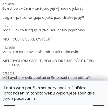
4.2.2019
Bolest po cvičení – jaké jsou její výhody a jaká j...
Jóga – jak to funguje a jaké jsou druhy jógy?
8.1.2019
Jóga – jak to funguje a jaké jsou druhy jógy? Mod...
MOTIVUJTE SE KE CVIČENÍ!
11.12.2018
Motivujte se ke cvičení! Proč je tak těžké cvičit...
MĚLI BYCHOM CVIČIT, POKUD DRŽÍME PŮST NEBO
OČISTU?
5.11.2018
Měli bychom cvičit, pokud držíme půst nebo očistu?...
Tento web používá soubory cookie. Dalším
ARCHIV
procházením tohoto webu vyjadřujete souhlas s
jejich používáním.
Vytvořil Shoptet