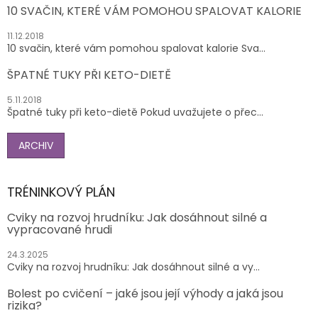
10 SVAČIN, KTERÉ VÁM POMOHOU SPALOVAT KALORIE
11.12.2018
10 svačin, které vám pomohou spalovat kalorie Sva...
ŠPATNÉ TUKY PŘI KETO-DIETĚ
5.11.2018
Špatné tuky při keto-dietě Pokud uvažujete o přec...
ARCHIV
TRÉNINKOVÝ PLÁN
Cviky na rozvoj hrudníku: Jak dosáhnout silné a
vypracované hrudi
24.3.2025
Cviky na rozvoj hrudníku: Jak dosáhnout silné a vy...
Bolest po cvičení – jaké jsou její výhody a jaká jsou
rizika?