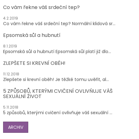
Co vám řekne váš srdeční tep?
4.2.2019
Co vám řekne váš srdeční tep? Normální klidová sr...
Epsomská sůl a hubnutí
8.1.2019
Epsomská sůl a hubnutí Epsomská sůl platí již dlo...
ZLEPŠETE SI KREVNÍ OBĚH!
11.12.2018
Zlepšete si krevní oběh! Je těžké tomu uvěřit, al...
5 ZPŮSOBŮ, KTERÝMI CVIČENÍ OVLIVŇUJE VÁŠ
SEXUÁLNÍ ŽIVOT
5.11.2018
5 způsobů, kterými cvičení ovlivňuje váš sexuální ...
ARCHIV