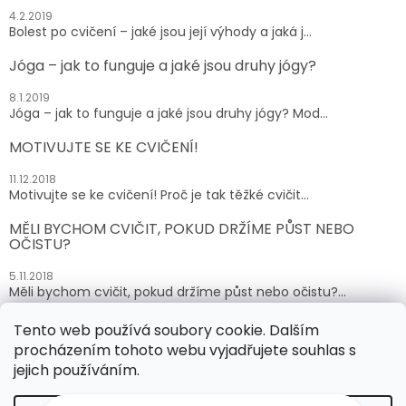
4.2.2019
Bolest po cvičení – jaké jsou její výhody a jaká j...
Jóga – jak to funguje a jaké jsou druhy jógy?
8.1.2019
Jóga – jak to funguje a jaké jsou druhy jógy? Mod...
MOTIVUJTE SE KE CVIČENÍ!
11.12.2018
Motivujte se ke cvičení! Proč je tak těžké cvičit...
MĚLI BYCHOM CVIČIT, POKUD DRŽÍME PŮST NEBO
OČISTU?
5.11.2018
Měli bychom cvičit, pokud držíme půst nebo očistu?...
Tento web používá soubory cookie. Dalším
ARCHIV
procházením tohoto webu vyjadřujete souhlas s
jejich používáním.
Vytvořil Shoptet