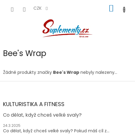
Přejít
NÁKUP
na
CZK
obsah
KOŠÍK
Bee's Wrap
Žádné produkty značky
Bee's Wrap
nebyly nalezeny...
Z
á
p
a
KULTURISTIKA A FITNESS
t
Co dělat, když chceš velké svaly?
í
24.3.2025
Co dělat, když chceš velké svaly? Pokud máš cíl z...