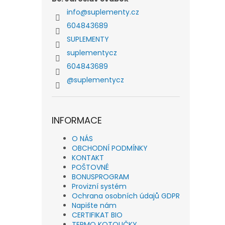
info
@
suplementy.cz
604843689
SUPLEMENTY
suplementycz
604843689
@suplementycz
INFORMACE
O NÁS
OBCHODNÍ PODMÍNKY
KONTAKT
POŠTOVNÉ
BONUSPROGRAM
Provizní systém
Ochrana osobních údajů GDPR
Napište nám
CERTIFIKAT BIO
TERMO KOTOUČKY