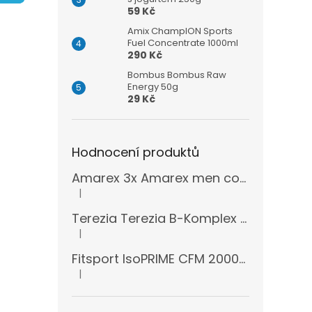
n
59 Kč
e
l
Amix ChampION Sports
Fuel Concentrate 1000ml
290 Kč
Bombus Bombus Raw
Energy 50g
29 Kč
Hodnocení produktů
Amarex 3x Amarex men complex 120 kapslí
|
Hodnocení produktu je 5 z 5 hvězdiček.
Terezia Terezia B-Komplex super forte 100 tablet
|
Hodnocení produktu je 5 z 5 hvězdiček.
Fitsport IsoPRIME CFM 2000g + šejkr
|
Hodnocení produktu je 5 z 5 hvězdiček.