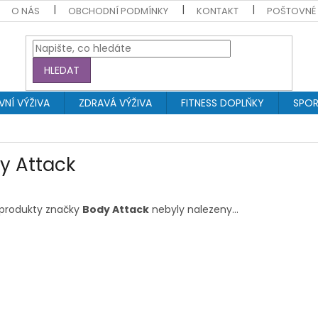
O NÁS
OBCHODNÍ PODMÍNKY
KONTAKT
POŠTOVNÉ
HLEDAT
NÍ VÝŽIVA
ZDRAVÁ VÝŽIVA
FITNESS DOPLŇKY
SPOR
y Attack
produkty značky
Body Attack
nebyly nalezeny...