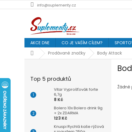
Přejít
info@suplementy.cz
na
obsah
AKCE DNE
CO JE VAŠÍM CÍLEM?
SPORTOV
Domů
Prodávané značky
Body Attack
P
Bod
o
s
Top 5 produktů
t
r
Žádné 
Vitar Vyprošťovák forte
a
6,7g
8 Kč
n
n
Bolero 10x Bolero drink 9g
í
+ 2x ZDARMA
123 Kč
p
a
Knuspi Rychlá kaše rýžová
s jogurtem 250g