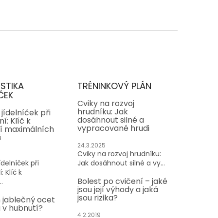
ISTIKA
TRÉNINKOVÝ PLÁN
ČEK
Cviky na rozvoj
hrudníku: Jak
jídelníček při
dosáhnout silné a
í: Klíč k
vypracované hrudi
í maximálních
ů
24.3.2025
Cviky na rozvoj hrudníku:
delníček při
Jak dosáhnout silné a vy...
: Klíč k
Bolest po cvičení – jaké
.
jsou její výhody a jaká
jsou rizika?
 jablečný ocet
v hubnutí?
4.2.2019