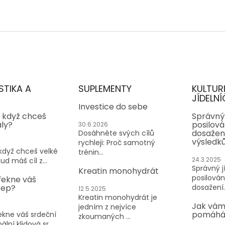
STIKA A
SUPLEMENTY
KULTUR
JÍDELNÍ
Investice do sebe
, když chceš
Správný 
aly?
posilován
30.6.2026
dosažen
Dosáhněte svých cílů
výsledk
rychleji: Proč samotný
 když chceš velké
trénin...
24.3.2025
ud máš cíl z...
Správný jí
Kreatin monohydrát
posilování
řekne váš
tep?
dosažení..
12.5.2025
Kreatin monohydrát je
Jak vám
jedním z nejvíce
pomáhá 
kne váš srdeční
zkoumaných ...
lní klidová sr...