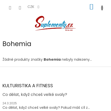
Přejít
NÁKUP
na
CZK
obsah
KOŠÍK
Bohemia
Žádné produkty značky
Bohemia
nebyly nalezeny...
Z
á
p
a
KULTURISTIKA A FITNESS
t
Co dělat, když chceš velké svaly?
í
24.3.2025
Co dělat, když chceš velké svaly? Pokud máš cíl z...