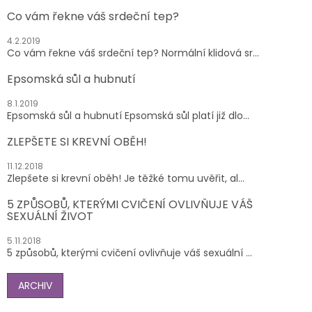
Co vám řekne váš srdeční tep?
4.2.2019
Co vám řekne váš srdeční tep? Normální klidová sr...
Epsomská sůl a hubnutí
8.1.2019
Epsomská sůl a hubnutí Epsomská sůl platí již dlo...
ZLEPŠETE SI KREVNÍ OBĚH!
11.12.2018
Zlepšete si krevní oběh! Je těžké tomu uvěřit, al...
5 ZPŮSOBŮ, KTERÝMI CVIČENÍ OVLIVŇUJE VÁŠ
SEXUÁLNÍ ŽIVOT
5.11.2018
5 způsobů, kterými cvičení ovlivňuje váš sexuální ...
ARCHIV