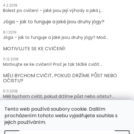
4.2.2019
Bolest po cvičení – jaké jsou její výhody a jaká j...
Jóga – jak to funguje a jaké jsou druhy jógy?
8.1.2019
Jóga – jak to funguje a jaké jsou druhy jógy? Mod...
MOTIVUJTE SE KE CVIČENÍ!
11.12.2018
Motivujte se ke cvičení! Proč je tak těžké cvičit...
MĚLI BYCHOM CVIČIT, POKUD DRŽÍME PŮST NEBO
OČISTU?
5.11.2018
Měli bychom cvičit, pokud držíme půst nebo očistu?...
Tento web používá soubory cookie. Dalším
ARCHIV
procházením tohoto webu vyjadřujete souhlas s
jejich používáním.
Vytvořil Shoptet