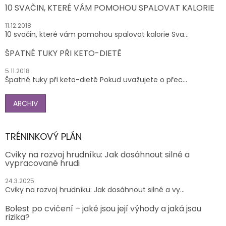
10 SVAČIN, KTERÉ VÁM POMOHOU SPALOVAT KALORIE
11.12.2018
10 svačin, které vám pomohou spalovat kalorie Sva...
ŠPATNÉ TUKY PŘI KETO-DIETĚ
5.11.2018
Špatné tuky při keto-dietě Pokud uvažujete o přec...
ARCHIV
TRÉNINKOVÝ PLÁN
Cviky na rozvoj hrudníku: Jak dosáhnout silné a
vypracované hrudi
24.3.2025
Cviky na rozvoj hrudníku: Jak dosáhnout silné a vy...
Bolest po cvičení – jaké jsou její výhody a jaká jsou
rizika?