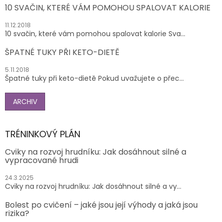
10 SVAČIN, KTERÉ VÁM POMOHOU SPALOVAT KALORIE
11.12.2018
10 svačin, které vám pomohou spalovat kalorie Sva...
ŠPATNÉ TUKY PŘI KETO-DIETĚ
5.11.2018
Špatné tuky při keto-dietě Pokud uvažujete o přec...
ARCHIV
TRÉNINKOVÝ PLÁN
Cviky na rozvoj hrudníku: Jak dosáhnout silné a
vypracované hrudi
24.3.2025
Cviky na rozvoj hrudníku: Jak dosáhnout silné a vy...
Bolest po cvičení – jaké jsou její výhody a jaká jsou
rizika?