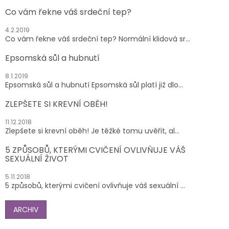
Co vám řekne váš srdeční tep?
4.2.2019
Co vám řekne váš srdeční tep? Normální klidová sr...
Epsomská sůl a hubnutí
8.1.2019
Epsomská sůl a hubnutí Epsomská sůl platí již dlo...
ZLEPŠETE SI KREVNÍ OBĚH!
11.12.2018
Zlepšete si krevní oběh! Je těžké tomu uvěřit, al...
5 ZPŮSOBŮ, KTERÝMI CVIČENÍ OVLIVŇUJE VÁŠ
SEXUÁLNÍ ŽIVOT
5.11.2018
5 způsobů, kterými cvičení ovlivňuje váš sexuální ...
ARCHIV