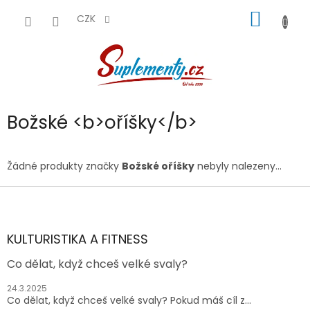
Přejít
NÁKUP
na
CZK
obsah
KOŠÍK
Božské <b>oříšky</b>
Žádné produkty značky
Božské
oříšky
nebyly nalezeny...
Z
á
p
a
KULTURISTIKA A FITNESS
t
Co dělat, když chceš velké svaly?
í
24.3.2025
Co dělat, když chceš velké svaly? Pokud máš cíl z...