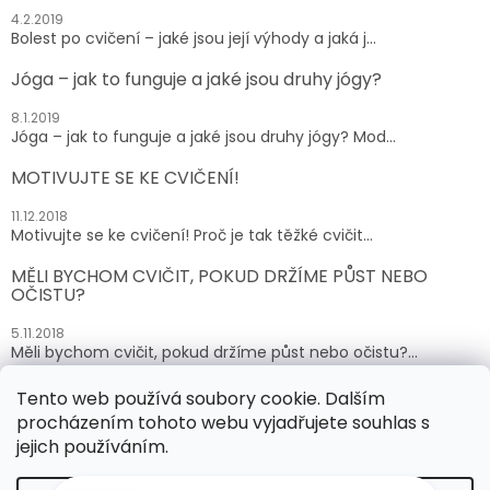
4.2.2019
Bolest po cvičení – jaké jsou její výhody a jaká j...
Jóga – jak to funguje a jaké jsou druhy jógy?
8.1.2019
Jóga – jak to funguje a jaké jsou druhy jógy? Mod...
MOTIVUJTE SE KE CVIČENÍ!
11.12.2018
Motivujte se ke cvičení! Proč je tak těžké cvičit...
MĚLI BYCHOM CVIČIT, POKUD DRŽÍME PŮST NEBO
OČISTU?
5.11.2018
Měli bychom cvičit, pokud držíme půst nebo očistu?...
Tento web používá soubory cookie. Dalším
ARCHIV
procházením tohoto webu vyjadřujete souhlas s
jejich používáním.
Vytvořil Shoptet