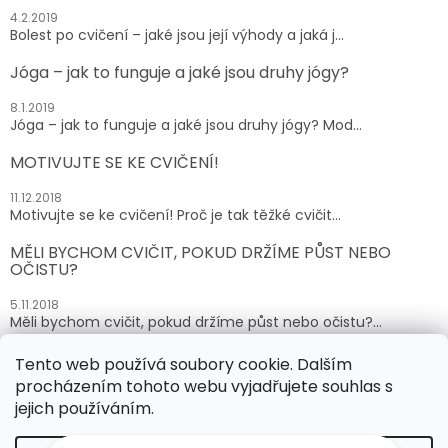
4.2.2019
Bolest po cvičení – jaké jsou její výhody a jaká j...
Jóga – jak to funguje a jaké jsou druhy jógy?
8.1.2019
Jóga – jak to funguje a jaké jsou druhy jógy? Mod...
MOTIVUJTE SE KE CVIČENÍ!
11.12.2018
Motivujte se ke cvičení! Proč je tak těžké cvičit...
MĚLI BYCHOM CVIČIT, POKUD DRŽÍME PŮST NEBO
OČISTU?
5.11.2018
Měli bychom cvičit, pokud držíme půst nebo očistu?...
Tento web používá soubory cookie. Dalším
ARCHIV
procházením tohoto webu vyjadřujete souhlas s
jejich používáním.
Vytvořil Shoptet