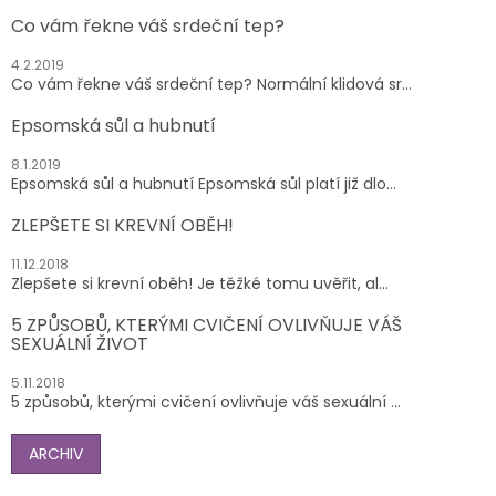
Co vám řekne váš srdeční tep?
4.2.2019
Co vám řekne váš srdeční tep? Normální klidová sr...
Epsomská sůl a hubnutí
8.1.2019
Epsomská sůl a hubnutí Epsomská sůl platí již dlo...
ZLEPŠETE SI KREVNÍ OBĚH!
11.12.2018
Zlepšete si krevní oběh! Je těžké tomu uvěřit, al...
5 ZPŮSOBŮ, KTERÝMI CVIČENÍ OVLIVŇUJE VÁŠ
SEXUÁLNÍ ŽIVOT
5.11.2018
5 způsobů, kterými cvičení ovlivňuje váš sexuální ...
ARCHIV