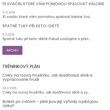
10 SVAČIN, KTERÉ VÁM POMOHOU SPALOVAT KALORIE
11.12.2018
10 svačin, které vám pomohou spalovat kalorie Sva...
ŠPATNÉ TUKY PŘI KETO-DIETĚ
5.11.2018
Špatné tuky při keto-dietě Pokud uvažujete o přec...
ARCHIV
TRÉNINKOVÝ PLÁN
Cviky na rozvoj hrudníku: Jak dosáhnout silné a
vypracované hrudi
24.3.2025
Cviky na rozvoj hrudníku: Jak dosáhnout silné a vy...
Bolest po cvičení – jaké jsou její výhody a jaká jsou
rizika?