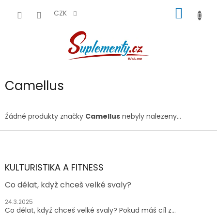
Přejít
NÁKUP
na
CZK
obsah
KOŠÍK
Camellus
Žádné produkty značky
Camellus
nebyly nalezeny...
Z
á
p
a
KULTURISTIKA A FITNESS
t
Co dělat, když chceš velké svaly?
í
24.3.2025
Co dělat, když chceš velké svaly? Pokud máš cíl z...