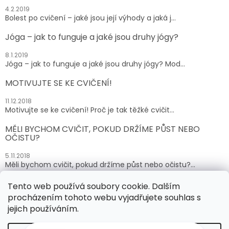
4.2.2019
Bolest po cvičení – jaké jsou její výhody a jaká j...
Jóga – jak to funguje a jaké jsou druhy jógy?
8.1.2019
Jóga – jak to funguje a jaké jsou druhy jógy? Mod...
MOTIVUJTE SE KE CVIČENÍ!
11.12.2018
Motivujte se ke cvičení! Proč je tak těžké cvičit...
MĚLI BYCHOM CVIČIT, POKUD DRŽÍME PŮST NEBO
OČISTU?
5.11.2018
Měli bychom cvičit, pokud držíme půst nebo očistu?...
Tento web používá soubory cookie. Dalším
ARCHIV
procházením tohoto webu vyjadřujete souhlas s
jejich používáním.
Vytvořil Shoptet