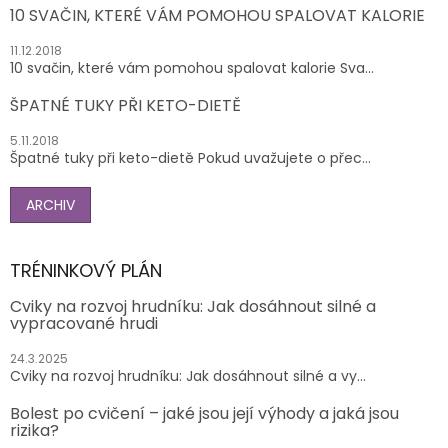
10 SVAČIN, KTERÉ VÁM POMOHOU SPALOVAT KALORIE
11.12.2018
10 svačin, které vám pomohou spalovat kalorie Sva...
ŠPATNÉ TUKY PŘI KETO-DIETĚ
5.11.2018
Špatné tuky při keto-dietě Pokud uvažujete o přec...
ARCHIV
TRÉNINKOVÝ PLÁN
Cviky na rozvoj hrudníku: Jak dosáhnout silné a
vypracované hrudi
24.3.2025
Cviky na rozvoj hrudníku: Jak dosáhnout silné a vy...
Bolest po cvičení – jaké jsou její výhody a jaká jsou
rizika?