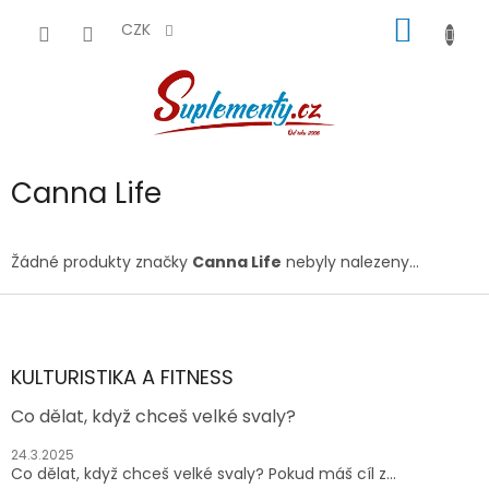
Přejít
NÁKUP
na
CZK
obsah
KOŠÍK
Canna Life
Žádné produkty značky
Canna Life
nebyly nalezeny...
Z
á
p
a
KULTURISTIKA A FITNESS
t
Co dělat, když chceš velké svaly?
í
24.3.2025
Co dělat, když chceš velké svaly? Pokud máš cíl z...