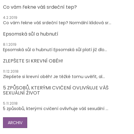
Co vám řekne váš srdeční tep?
4.2.2019
Co vám řekne váš srdeční tep? Normální klidová sr...
Epsomská sůl a hubnutí
8.1.2019
Epsomská sůl a hubnutí Epsomská sůl platí již dlo...
ZLEPŠETE SI KREVNÍ OBĚH!
11.12.2018
Zlepšete si krevní oběh! Je těžké tomu uvěřit, al...
5 ZPŮSOBŮ, KTERÝMI CVIČENÍ OVLIVŇUJE VÁŠ
SEXUÁLNÍ ŽIVOT
5.11.2018
5 způsobů, kterými cvičení ovlivňuje váš sexuální ...
ARCHIV