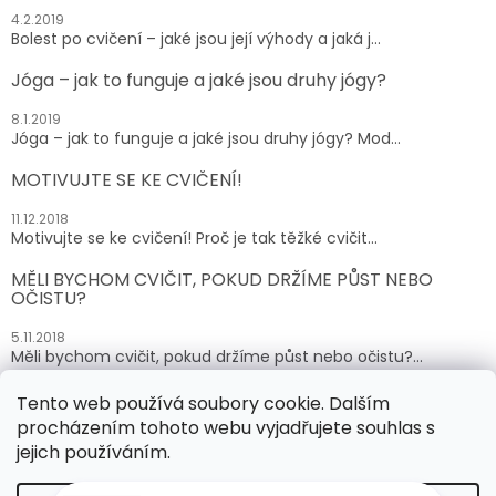
4.2.2019
Bolest po cvičení – jaké jsou její výhody a jaká j...
Jóga – jak to funguje a jaké jsou druhy jógy?
8.1.2019
Jóga – jak to funguje a jaké jsou druhy jógy? Mod...
MOTIVUJTE SE KE CVIČENÍ!
11.12.2018
Motivujte se ke cvičení! Proč je tak těžké cvičit...
MĚLI BYCHOM CVIČIT, POKUD DRŽÍME PŮST NEBO
OČISTU?
5.11.2018
Měli bychom cvičit, pokud držíme půst nebo očistu?...
Tento web používá soubory cookie. Dalším
ARCHIV
procházením tohoto webu vyjadřujete souhlas s
jejich používáním.
Vytvořil Shoptet