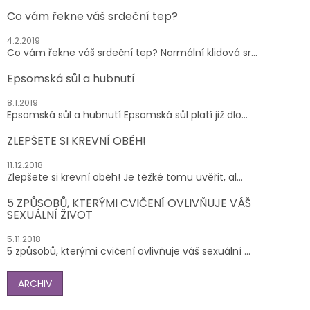
Co vám řekne váš srdeční tep?
4.2.2019
Co vám řekne váš srdeční tep? Normální klidová sr...
Epsomská sůl a hubnutí
8.1.2019
Epsomská sůl a hubnutí Epsomská sůl platí již dlo...
ZLEPŠETE SI KREVNÍ OBĚH!
11.12.2018
Zlepšete si krevní oběh! Je těžké tomu uvěřit, al...
5 ZPŮSOBŮ, KTERÝMI CVIČENÍ OVLIVŇUJE VÁŠ
SEXUÁLNÍ ŽIVOT
5.11.2018
5 způsobů, kterými cvičení ovlivňuje váš sexuální ...
ARCHIV