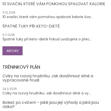
10 SVAČIN, KTERÉ VÁM POMOHOU SPALOVAT KALORIE
11.12.2018
10 svačin, které vám pomohou spalovat kalorie Sva...
ŠPATNÉ TUKY PŘI KETO-DIETĚ
5.11.2018
Špatné tuky při keto-dietě Pokud uvažujete o přec...
ARCHIV
TRÉNINKOVÝ PLÁN
Cviky na rozvoj hrudníku: Jak dosáhnout silné a
vypracované hrudi
24.3.2025
Cviky na rozvoj hrudníku: Jak dosáhnout silné a vy...
Bolest po cvičení – jaké jsou její výhody a jaká jsou
rizika?