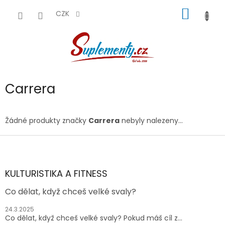
Přejít
NÁKUP
na
CZK
obsah
KOŠÍK
Carrera
Žádné produkty značky
Carrera
nebyly nalezeny...
Z
á
p
a
KULTURISTIKA A FITNESS
t
Co dělat, když chceš velké svaly?
í
24.3.2025
Co dělat, když chceš velké svaly? Pokud máš cíl z...