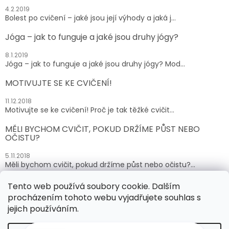
4.2.2019
Bolest po cvičení – jaké jsou její výhody a jaká j...
Jóga – jak to funguje a jaké jsou druhy jógy?
8.1.2019
Jóga – jak to funguje a jaké jsou druhy jógy? Mod...
MOTIVUJTE SE KE CVIČENÍ!
11.12.2018
Motivujte se ke cvičení! Proč je tak těžké cvičit...
MĚLI BYCHOM CVIČIT, POKUD DRŽÍME PŮST NEBO
OČISTU?
5.11.2018
Měli bychom cvičit, pokud držíme půst nebo očistu?...
Tento web používá soubory cookie. Dalším
ARCHIV
procházením tohoto webu vyjadřujete souhlas s
jejich používáním.
Vytvořil Shoptet