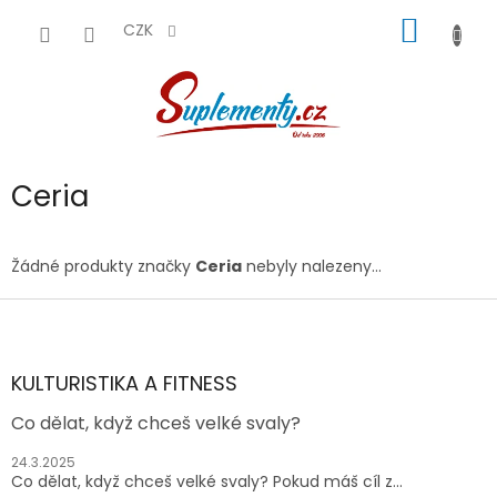
Přejít
NÁKUP
na
CZK
obsah
KOŠÍK
Ceria
Žádné produkty značky
Ceria
nebyly nalezeny...
Z
á
p
a
KULTURISTIKA A FITNESS
t
Co dělat, když chceš velké svaly?
í
24.3.2025
Co dělat, když chceš velké svaly? Pokud máš cíl z...