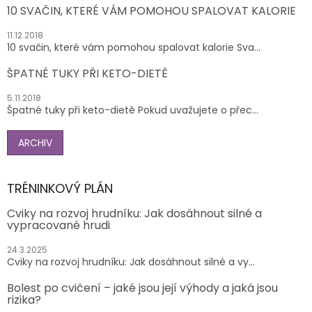
10 SVAČIN, KTERÉ VÁM POMOHOU SPALOVAT KALORIE
11.12.2018
10 svačin, které vám pomohou spalovat kalorie Sva...
ŠPATNÉ TUKY PŘI KETO-DIETĚ
5.11.2018
Špatné tuky při keto-dietě Pokud uvažujete o přec...
ARCHIV
TRÉNINKOVÝ PLÁN
Cviky na rozvoj hrudníku: Jak dosáhnout silné a
vypracované hrudi
24.3.2025
Cviky na rozvoj hrudníku: Jak dosáhnout silné a vy...
Bolest po cvičení – jaké jsou její výhody a jaká jsou
rizika?