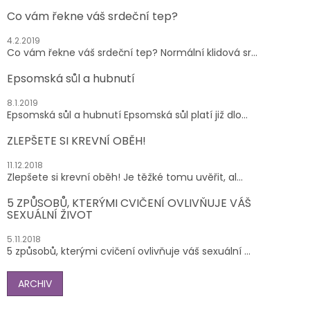
Co vám řekne váš srdeční tep?
4.2.2019
Co vám řekne váš srdeční tep? Normální klidová sr...
Epsomská sůl a hubnutí
8.1.2019
Epsomská sůl a hubnutí Epsomská sůl platí již dlo...
ZLEPŠETE SI KREVNÍ OBĚH!
11.12.2018
Zlepšete si krevní oběh! Je těžké tomu uvěřit, al...
5 ZPŮSOBŮ, KTERÝMI CVIČENÍ OVLIVŇUJE VÁŠ
SEXUÁLNÍ ŽIVOT
5.11.2018
5 způsobů, kterými cvičení ovlivňuje váš sexuální ...
ARCHIV