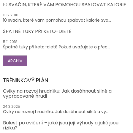
10 SVAČIN, KTERÉ VÁM POMOHOU SPALOVAT KALORIE
11.12.2018
10 svačin, které vám pomohou spalovat kalorie Sva...
ŠPATNÉ TUKY PŘI KETO-DIETĚ
5.11.2018
Špatné tuky při keto-dietě Pokud uvažujete o přec...
ARCHIV
TRÉNINKOVÝ PLÁN
Cviky na rozvoj hrudníku: Jak dosáhnout silné a
vypracované hrudi
24.3.2025
Cviky na rozvoj hrudníku: Jak dosáhnout silné a vy...
Bolest po cvičení – jaké jsou její výhody a jaká jsou
rizika?