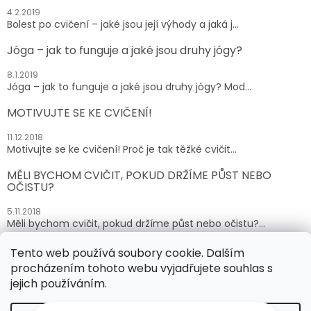
4.2.2019
Bolest po cvičení – jaké jsou její výhody a jaká j...
Jóga – jak to funguje a jaké jsou druhy jógy?
8.1.2019
Jóga – jak to funguje a jaké jsou druhy jógy? Mod...
MOTIVUJTE SE KE CVIČENÍ!
11.12.2018
Motivujte se ke cvičení! Proč je tak těžké cvičit...
MĚLI BYCHOM CVIČIT, POKUD DRŽÍME PŮST NEBO
OČISTU?
5.11.2018
Měli bychom cvičit, pokud držíme půst nebo očistu?...
Tento web používá soubory cookie. Dalším
ARCHIV
procházením tohoto webu vyjadřujete souhlas s
jejich používáním.
Vytvořil Shoptet