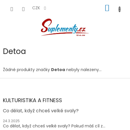
Přejít
NÁKUP
na
CZK
obsah
KOŠÍK
Detoa
Žádné produkty značky
Detoa
nebyly nalezeny...
Z
á
p
a
KULTURISTIKA A FITNESS
t
Co dělat, když chceš velké svaly?
í
24.3.2025
Co dělat, když chceš velké svaly? Pokud máš cíl z...