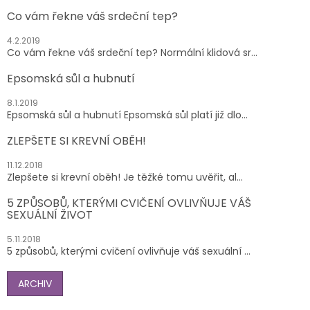
Co vám řekne váš srdeční tep?
4.2.2019
Co vám řekne váš srdeční tep? Normální klidová sr...
Epsomská sůl a hubnutí
8.1.2019
Epsomská sůl a hubnutí Epsomská sůl platí již dlo...
ZLEPŠETE SI KREVNÍ OBĚH!
11.12.2018
Zlepšete si krevní oběh! Je těžké tomu uvěřit, al...
5 ZPŮSOBŮ, KTERÝMI CVIČENÍ OVLIVŇUJE VÁŠ
SEXUÁLNÍ ŽIVOT
5.11.2018
5 způsobů, kterými cvičení ovlivňuje váš sexuální ...
ARCHIV