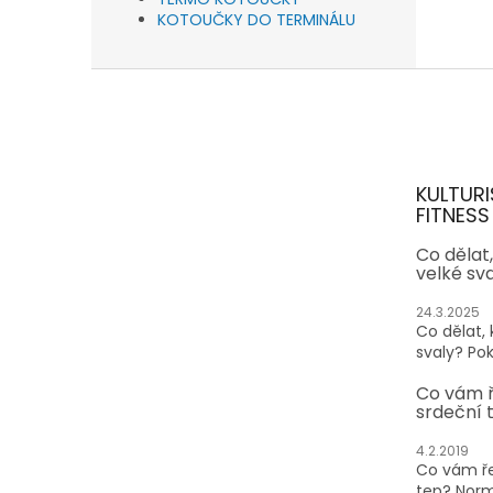
KOTOUČKY DO TERMINÁLU
Z
á
p
a
t
KULTURI
í
FITNESS
Co dělat
velké sv
24.3.2025
Co dělat,
svaly? Pok
Co vám 
srdeční 
4.2.2019
Co vám ře
tep? Normá