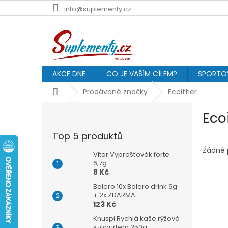
Přejít
info@suplementy.cz
na
obsah
AKCE DNE
CO JE VAŠÍM CÍLEM?
SPORTOV
Domů
Prodávané značky
Ecoiffier
P
Ecoi
o
s
Top 5 produktů
t
r
Žádné 
Vitar Vyprošťovák forte
a
6,7g
8 Kč
n
n
Bolero 10x Bolero drink 9g
í
+ 2x ZDARMA
123 Kč
p
a
Knuspi Rychlá kaše rýžová
s jogurtem 250g