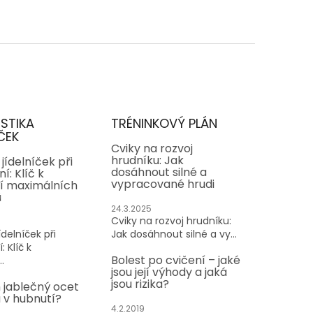
ISTIKA
TRÉNINKOVÝ PLÁN
ČEK
Cviky na rozvoj
hrudníku: Jak
jídelníček při
dosáhnout silné a
í: Klíč k
vypracované hrudi
í maximálních
ů
24.3.2025
Cviky na rozvoj hrudníku:
delníček při
Jak dosáhnout silné a vy...
: Klíč k
Bolest po cvičení – jaké
.
jsou její výhody a jaká
jsou rizika?
 jablečný ocet
v hubnutí?
4.2.2019