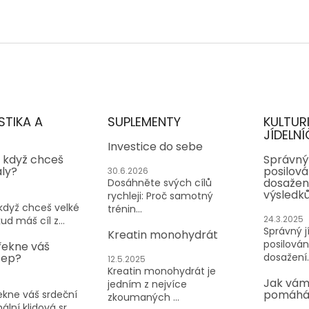
STIKA A
SUPLEMENTY
KULTUR
JÍDELNÍ
Investice do sebe
, když chceš
Správný 
aly?
posilován
30.6.2026
dosažen
Dosáhněte svých cílů
výsledk
rychleji: Proč samotný
 když chceš velké
trénin...
24.3.2025
ud máš cíl z...
Správný jí
Kreatin monohydrát
posilování
řekne váš
tep?
dosažení..
12.5.2025
Kreatin monohydrát je
Jak vám
jedním z nejvíce
pomáhá 
kne váš srdeční
zkoumaných ...
lní klidová sr...