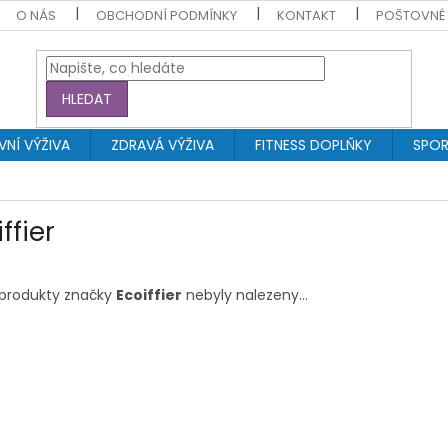
O NÁS
OBCHODNÍ PODMÍNKY
KONTAKT
POŠTOVNÉ
HLEDAT
NÍ VÝŽIVA
ZDRAVÁ VÝŽIVA
FITNESS DOPLŇKY
SPOR
ffier
produkty značky
Ecoiffier
nebyly nalezeny...