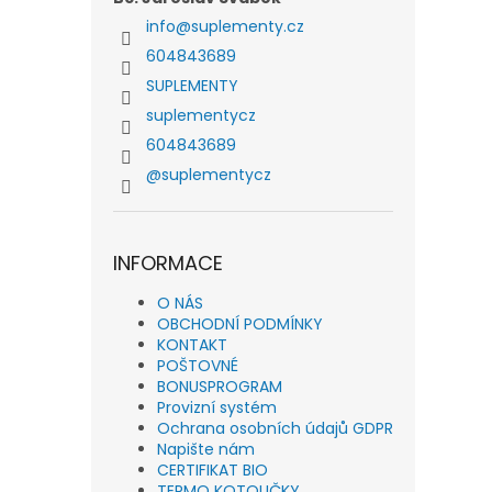
info
@
suplementy.cz
604843689
SUPLEMENTY
suplementycz
604843689
@suplementycz
INFORMACE
O NÁS
OBCHODNÍ PODMÍNKY
KONTAKT
POŠTOVNÉ
BONUSPROGRAM
Provizní systém
Ochrana osobních údajů GDPR
Napište nám
CERTIFIKAT BIO
TERMO KOTOUČKY