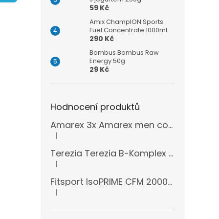
n
59 Kč
e
l
Amix ChampION Sports
Fuel Concentrate 1000ml
290 Kč
Bombus Bombus Raw
Energy 50g
29 Kč
Hodnocení produktů
Amarex 3x Amarex men complex 120 kapslí
|
Hodnocení produktu je 5 z 5 hvězdiček.
Terezia Terezia B-Komplex super forte 100 tablet
|
Hodnocení produktu je 5 z 5 hvězdiček.
Fitsport IsoPRIME CFM 2000g + šejkr
|
Hodnocení produktu je 5 z 5 hvězdiček.