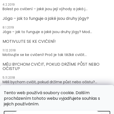
4.2.2019
Bolest po cvičení – jaké jsou její výhody a jaká j...
Jóga – jak to funguje a jaké jsou druhy jógy?
8.1.2019
Jóga – jak to funguje a jaké jsou druhy jógy? Mod...
MOTIVUJTE SE KE CVIČENÍ!
11.12.2018
Motivujte se ke cvičení! Proč je tak těžké cvičit...
MĚLI BYCHOM CVIČIT, POKUD DRŽÍME PŮST NEBO
OČISTU?
5.11.2018
Měli bychom cvičit, pokud držíme půst nebo očistu?...
Tento web používá soubory cookie. Dalším
ARCHIV
procházením tohoto webu vyjadřujete souhlas s
jejich používáním.
Vytvořil Shoptet