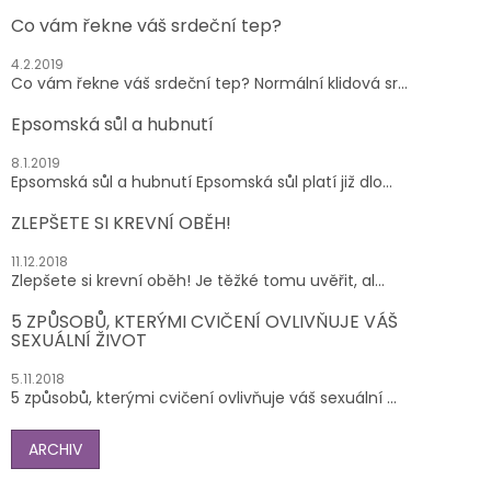
Co vám řekne váš srdeční tep?
4.2.2019
Co vám řekne váš srdeční tep? Normální klidová sr...
Epsomská sůl a hubnutí
8.1.2019
Epsomská sůl a hubnutí Epsomská sůl platí již dlo...
ZLEPŠETE SI KREVNÍ OBĚH!
11.12.2018
Zlepšete si krevní oběh! Je těžké tomu uvěřit, al...
5 ZPŮSOBŮ, KTERÝMI CVIČENÍ OVLIVŇUJE VÁŠ
SEXUÁLNÍ ŽIVOT
5.11.2018
5 způsobů, kterými cvičení ovlivňuje váš sexuální ...
ARCHIV