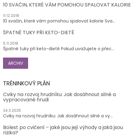
10 SVAČIN, KTERÉ VÁM POMOHOU SPALOVAT KALORIE
11.12.2018
10 svačin, které vám pomohou spalovat kalorie Sva...
ŠPATNÉ TUKY PŘI KETO-DIETĚ
5.11.2018
Špatné tuky při keto-dietě Pokud uvažujete o přec...
ARCHIV
TRÉNINKOVÝ PLÁN
Cviky na rozvoj hrudníku: Jak dosáhnout silné a
vypracované hrudi
24.3.2025
Cviky na rozvoj hrudníku: Jak dosáhnout silné a vy...
Bolest po cvičení – jaké jsou její výhody a jaká jsou
rizika?