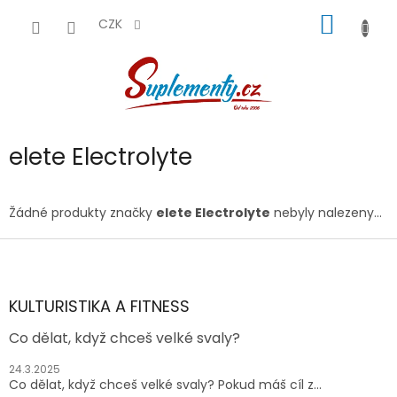
Přejít
NÁKUP
na
CZK
obsah
KOŠÍK
elete Electrolyte
Žádné produkty značky
elete Electrolyte
nebyly nalezeny...
Z
á
p
a
KULTURISTIKA A FITNESS
t
Co dělat, když chceš velké svaly?
í
24.3.2025
Co dělat, když chceš velké svaly? Pokud máš cíl z...