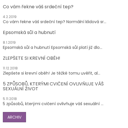
Co vám řekne váš srdeční tep?
4.2.2019
Co vám řekne váš srdeční tep? Normální klidová sr...
Epsomská sůl a hubnutí
8.1.2019
Epsomská sůl a hubnutí Epsomská sůl platí již dlo...
ZLEPŠETE SI KREVNÍ OBĚH!
11.12.2018
Zlepšete si krevní oběh! Je těžké tomu uvěřit, al...
5 ZPŮSOBŮ, KTERÝMI CVIČENÍ OVLIVŇUJE VÁŠ
SEXUÁLNÍ ŽIVOT
5.11.2018
5 způsobů, kterými cvičení ovlivňuje váš sexuální ...
ARCHIV