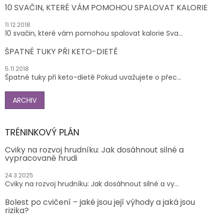
10 SVAČIN, KTERÉ VÁM POMOHOU SPALOVAT KALORIE
11.12.2018
10 svačin, které vám pomohou spalovat kalorie Sva...
ŠPATNÉ TUKY PŘI KETO-DIETĚ
5.11.2018
Špatné tuky při keto-dietě Pokud uvažujete o přec...
ARCHIV
TRÉNINKOVÝ PLÁN
Cviky na rozvoj hrudníku: Jak dosáhnout silné a
vypracované hrudi
24.3.2025
Cviky na rozvoj hrudníku: Jak dosáhnout silné a vy...
Bolest po cvičení – jaké jsou její výhody a jaká jsou
rizika?