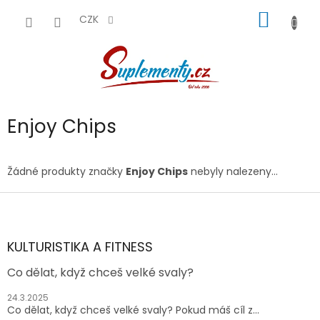
Přejít
NÁKUP
na
CZK
obsah
KOŠÍK
Enjoy Chips
Žádné produkty značky
Enjoy Chips
nebyly nalezeny...
Z
á
p
a
KULTURISTIKA A FITNESS
t
Co dělat, když chceš velké svaly?
í
24.3.2025
Co dělat, když chceš velké svaly? Pokud máš cíl z...