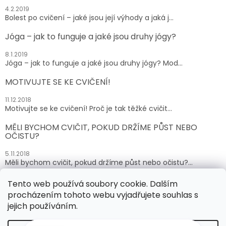
4.2.2019
Bolest po cvičení – jaké jsou její výhody a jaká j...
Jóga – jak to funguje a jaké jsou druhy jógy?
8.1.2019
Jóga – jak to funguje a jaké jsou druhy jógy? Mod...
MOTIVUJTE SE KE CVIČENÍ!
11.12.2018
Motivujte se ke cvičení! Proč je tak těžké cvičit...
MĚLI BYCHOM CVIČIT, POKUD DRŽÍME PŮST NEBO
OČISTU?
5.11.2018
Měli bychom cvičit, pokud držíme půst nebo očistu?...
Tento web používá soubory cookie. Dalším
ARCHIV
procházením tohoto webu vyjadřujete souhlas s
jejich používáním.
Vytvořil Shoptet