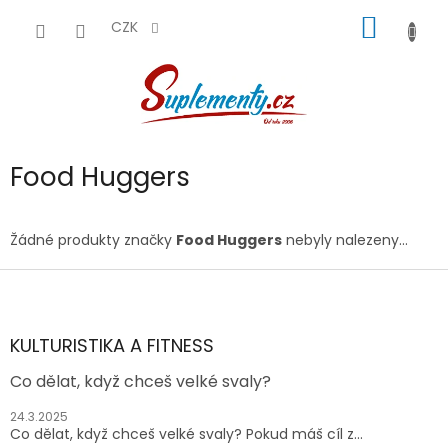
Přejít
NÁKUP
na
CZK
obsah
KOŠÍK
Food Huggers
Žádné produkty značky
Food Huggers
nebyly nalezeny...
Z
á
p
a
KULTURISTIKA A FITNESS
t
Co dělat, když chceš velké svaly?
í
24.3.2025
Co dělat, když chceš velké svaly? Pokud máš cíl z...