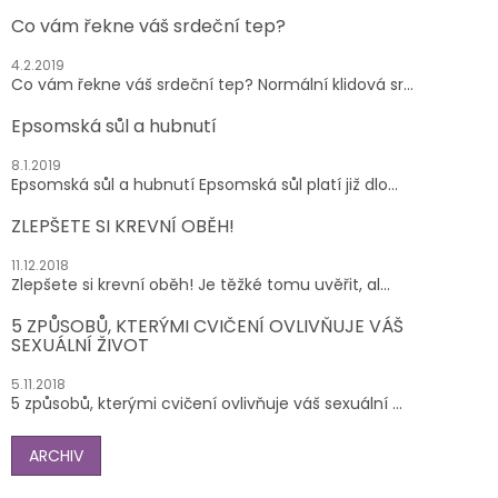
Co vám řekne váš srdeční tep?
4.2.2019
Co vám řekne váš srdeční tep? Normální klidová sr...
Epsomská sůl a hubnutí
8.1.2019
Epsomská sůl a hubnutí Epsomská sůl platí již dlo...
ZLEPŠETE SI KREVNÍ OBĚH!
11.12.2018
Zlepšete si krevní oběh! Je těžké tomu uvěřit, al...
5 ZPŮSOBŮ, KTERÝMI CVIČENÍ OVLIVŇUJE VÁŠ
SEXUÁLNÍ ŽIVOT
5.11.2018
5 způsobů, kterými cvičení ovlivňuje váš sexuální ...
ARCHIV