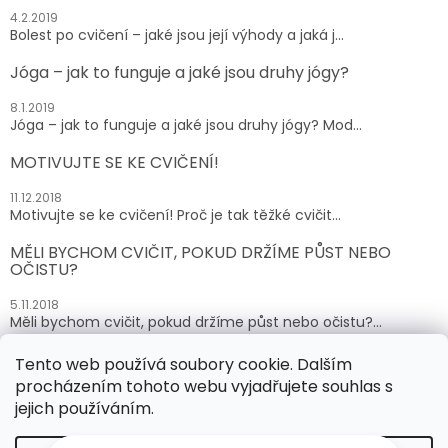
4.2.2019
Bolest po cvičení – jaké jsou její výhody a jaká j...
Jóga – jak to funguje a jaké jsou druhy jógy?
8.1.2019
Jóga – jak to funguje a jaké jsou druhy jógy? Mod...
MOTIVUJTE SE KE CVIČENÍ!
11.12.2018
Motivujte se ke cvičení! Proč je tak těžké cvičit...
MĚLI BYCHOM CVIČIT, POKUD DRŽÍME PŮST NEBO
OČISTU?
5.11.2018
Měli bychom cvičit, pokud držíme půst nebo očistu?...
Tento web používá soubory cookie. Dalším
ARCHIV
procházením tohoto webu vyjadřujete souhlas s
jejich používáním.
Vytvořil Shoptet