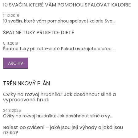
10 SVAČIN, KTERÉ VÁM POMOHOU SPALOVAT KALORIE
11.12.2018
10 svačin, které vám pomohou spalovat kalorie Sva...
ŠPATNÉ TUKY PŘI KETO-DIETĚ
5.11.2018
Špatné tuky při keto-dietě Pokud uvažujete o přec...
ARCHIV
TRÉNINKOVÝ PLÁN
Cviky na rozvoj hrudníku: Jak dosáhnout silné a
vypracované hrudi
24.3.2025
Cviky na rozvoj hrudníku: Jak dosáhnout silné a vy...
Bolest po cvičení – jaké jsou její výhody a jaká jsou
rizika?