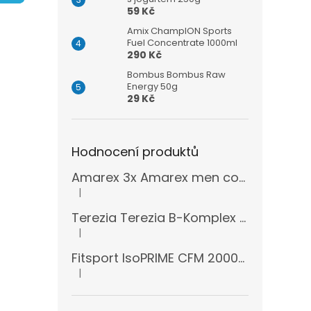
n
59 Kč
e
l
Amix ChampION Sports
Fuel Concentrate 1000ml
290 Kč
Bombus Bombus Raw
Energy 50g
29 Kč
Hodnocení produktů
Amarex 3x Amarex men complex 120 kapslí
|
Hodnocení produktu je 5 z 5 hvězdiček.
Terezia Terezia B-Komplex super forte 100 tablet
|
Hodnocení produktu je 5 z 5 hvězdiček.
Fitsport IsoPRIME CFM 2000g + šejkr
|
Hodnocení produktu je 5 z 5 hvězdiček.