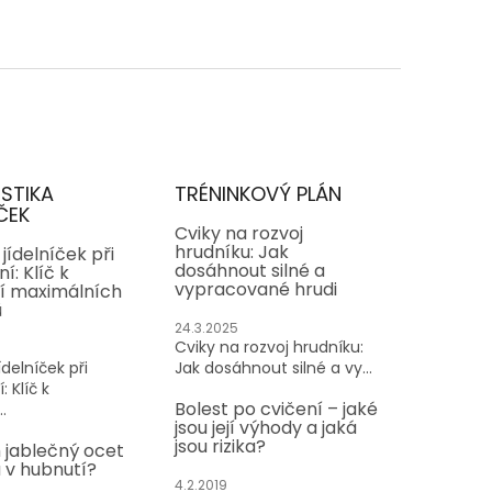
ISTIKA
TRÉNINKOVÝ PLÁN
ČEK
Cviky na rozvoj
hrudníku: Jak
jídelníček při
dosáhnout silné a
í: Klíč k
vypracované hrudi
í maximálních
ů
24.3.2025
Cviky na rozvoj hrudníku:
delníček při
Jak dosáhnout silné a vy...
: Klíč k
Bolest po cvičení – jaké
.
jsou její výhody a jaká
jsou rizika?
 jablečný ocet
v hubnutí?
4.2.2019