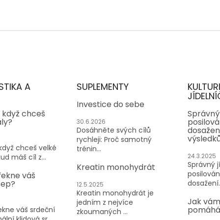
STIKA A
SUPLEMENTY
KULTUR
JÍDELNÍ
Investice do sebe
, když chceš
Správný 
aly?
posilován
30.6.2026
dosažen
Dosáhněte svých cílů
výsledk
rychleji: Proč samotný
 když chceš velké
trénin...
24.3.2025
ud máš cíl z...
Správný jí
Kreatin monohydrát
posilování
řekne váš
tep?
dosažení..
12.5.2025
Kreatin monohydrát je
Jak vám
jedním z nejvíce
pomáhá 
kne váš srdeční
zkoumaných ...
lní klidová sr...