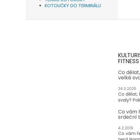
KOTOUČKY DO TERMINÁLU
Z
á
p
a
t
KULTURI
í
FITNESS
Co dělat
velké sv
24.3.2025
Co dělat,
svaly? Pok
Co vám 
srdeční 
4.2.2019
Co vám ře
tep? Normá