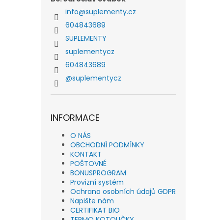
info
@
suplementy.cz
604843689
SUPLEMENTY
suplementycz
604843689
@suplementycz
INFORMACE
O NÁS
OBCHODNÍ PODMÍNKY
KONTAKT
POŠTOVNÉ
BONUSPROGRAM
Provizní systém
Ochrana osobních údajů GDPR
Napište nám
CERTIFIKAT BIO
TERMO KOTOUČKY