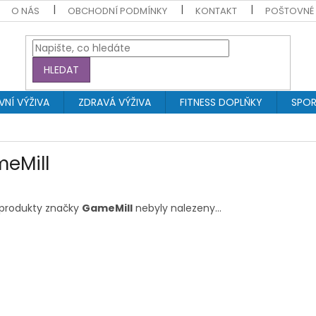
O NÁS
OBCHODNÍ PODMÍNKY
KONTAKT
POŠTOVNÉ
HLEDAT
NÍ VÝŽIVA
ZDRAVÁ VÝŽIVA
FITNESS DOPLŇKY
SPOR
eMill
produkty značky
GameMill
nebyly nalezeny...