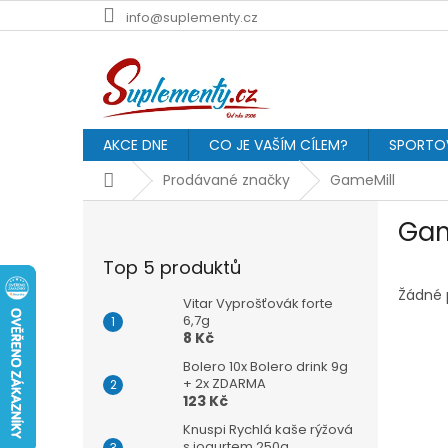
Přejít
info@suplementy.cz
na
obsah
AKCE DNE
CO JE VAŠÍM CÍLEM?
SPORTOV
Domů
Prodávané značky
GameMill
P
Gam
o
s
Top 5 produktů
t
r
Žádné 
Vitar Vyprošťovák forte
a
6,7g
8 Kč
n
n
Bolero 10x Bolero drink 9g
í
+ 2x ZDARMA
123 Kč
p
a
Knuspi Rychlá kaše rýžová
s jogurtem 250g