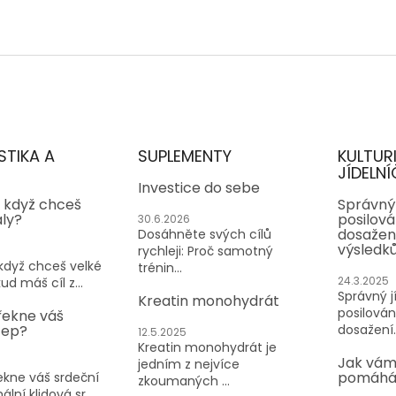
STIKA A
SUPLEMENTY
KULTUR
JÍDELNÍ
Investice do sebe
, když chceš
Správný 
aly?
posilován
30.6.2026
dosažen
Dosáhněte svých cílů
výsledk
rychleji: Proč samotný
 když chceš velké
trénin...
24.3.2025
ud máš cíl z...
Správný jí
Kreatin monohydrát
posilování
řekne váš
tep?
dosažení..
12.5.2025
Kreatin monohydrát je
Jak vám
jedním z nejvíce
pomáhá 
kne váš srdeční
zkoumaných ...
lní klidová sr...