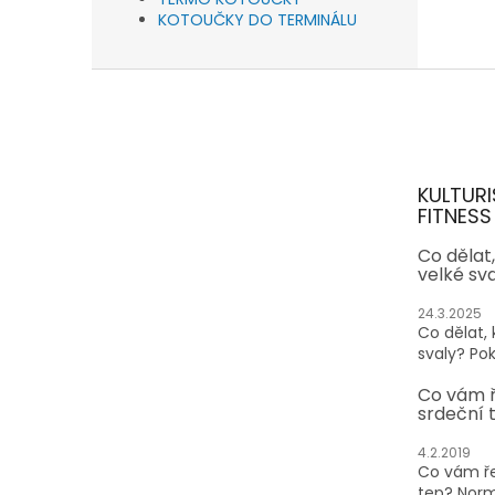
KOTOUČKY DO TERMINÁLU
Z
á
p
a
t
KULTURI
í
FITNESS
Co dělat
velké sv
24.3.2025
Co dělat,
svaly? Pok
Co vám 
srdeční 
4.2.2019
Co vám ře
tep? Normá