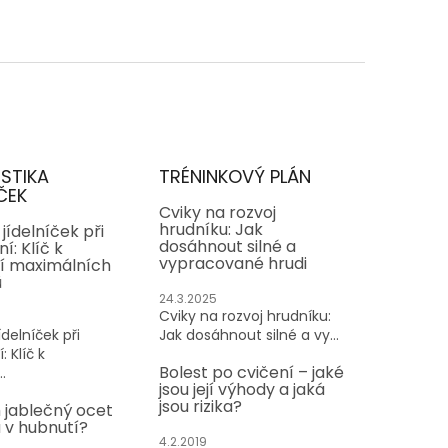
ISTIKA
TRÉNINKOVÝ PLÁN
ČEK
Cviky na rozvoj
hrudníku: Jak
jídelníček při
dosáhnout silné a
í: Klíč k
vypracované hrudi
í maximálních
ů
24.3.2025
Cviky na rozvoj hrudníku:
delníček při
Jak dosáhnout silné a vy...
: Klíč k
Bolest po cvičení – jaké
.
jsou její výhody a jaká
jsou rizika?
 jablečný ocet
v hubnutí?
4.2.2019