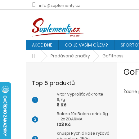
Přejít
info@suplementy.cz
na
obsah
AKCE DNE
CO JE VAŠÍM CÍLEM?
SPORTOV
Domů
Prodávané značky
GoFitness
P
GoF
o
s
Top 5 produktů
t
r
Žádné 
Vitar Vyprošťovák forte
a
6,7g
8 Kč
n
n
Bolero 10x Bolero drink 9g
í
+ 2x ZDARMA
123 Kč
p
a
Knuspi Rychlá kaše rýžová
s jogurtem 250g