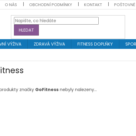
O NÁS
OBCHODNÍ PODMÍNKY
KONTAKT
POŠTOVNÉ
HLEDAT
NÍ VÝŽIVA
ZDRAVÁ VÝŽIVA
FITNESS DOPLŇKY
SPOR
itness
produkty značky
GoFitness
nebyly nalezeny...