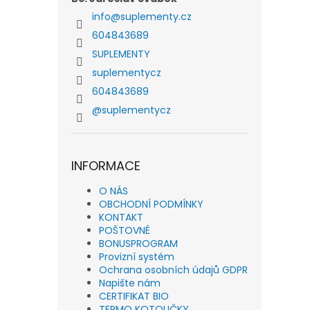
info
@
suplementy.cz
604843689
SUPLEMENTY
suplementycz
604843689
@suplementycz
INFORMACE
O NÁS
OBCHODNÍ PODMÍNKY
KONTAKT
POŠTOVNÉ
BONUSPROGRAM
Provizní systém
Ochrana osobních údajů GDPR
Napište nám
CERTIFIKAT BIO
TERMO KOTOUČKY