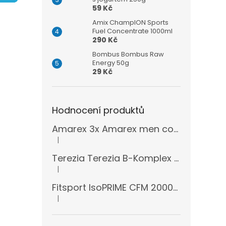
n
59 Kč
e
l
Amix ChampION Sports
Fuel Concentrate 1000ml
290 Kč
Bombus Bombus Raw
Energy 50g
29 Kč
Hodnocení produktů
Amarex 3x Amarex men complex 120 kapslí
|
Hodnocení produktu je 5 z 5 hvězdiček.
Terezia Terezia B-Komplex super forte 100 tablet
|
Hodnocení produktu je 5 z 5 hvězdiček.
Fitsport IsoPRIME CFM 2000g + šejkr
|
Hodnocení produktu je 5 z 5 hvězdiček.