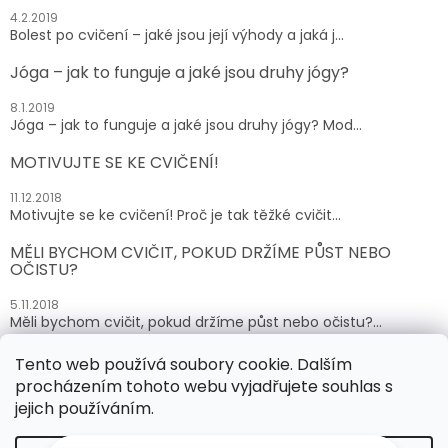
4.2.2019
Bolest po cvičení – jaké jsou její výhody a jaká j...
Jóga – jak to funguje a jaké jsou druhy jógy?
8.1.2019
Jóga – jak to funguje a jaké jsou druhy jógy? Mod...
MOTIVUJTE SE KE CVIČENÍ!
11.12.2018
Motivujte se ke cvičení! Proč je tak těžké cvičit...
MĚLI BYCHOM CVIČIT, POKUD DRŽÍME PŮST NEBO
OČISTU?
5.11.2018
Měli bychom cvičit, pokud držíme půst nebo očistu?...
Tento web používá soubory cookie. Dalším
ARCHIV
procházením tohoto webu vyjadřujete souhlas s
jejich používáním.
Vytvořil Shoptet