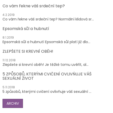
Co vám řekne váš srdeční tep?
4.2.2019
Co vám řekne váš srdeční tep? Normální klidová sr...
Epsomská sůl a hubnutí
8.1.2019
Epsomská sůl a hubnutí Epsomská sůl platí již dlo...
ZLEPŠETE SI KREVNÍ OBĚH!
11.12.2018
Zlepšete si krevní oběh! Je těžké tomu uvěřit, al...
5 ZPŮSOBŮ, KTERÝMI CVIČENÍ OVLIVŇUJE VÁŠ
SEXUÁLNÍ ŽIVOT
5.11.2018
5 způsobů, kterými cvičení ovlivňuje váš sexuální ...
ARCHIV