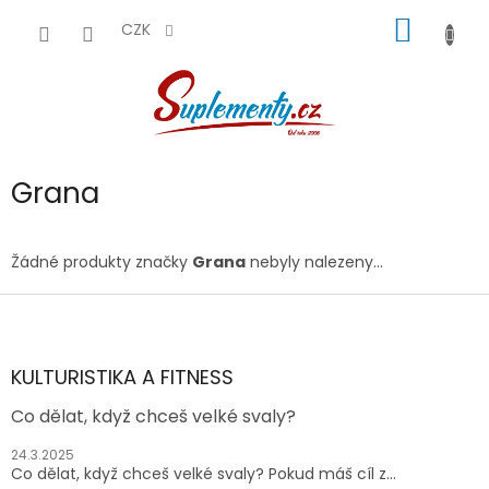
Přejít
NÁKUP
na
CZK
obsah
KOŠÍK
Grana
Žádné produkty značky
Grana
nebyly nalezeny...
Z
á
p
a
KULTURISTIKA A FITNESS
t
Co dělat, když chceš velké svaly?
í
24.3.2025
Co dělat, když chceš velké svaly? Pokud máš cíl z...