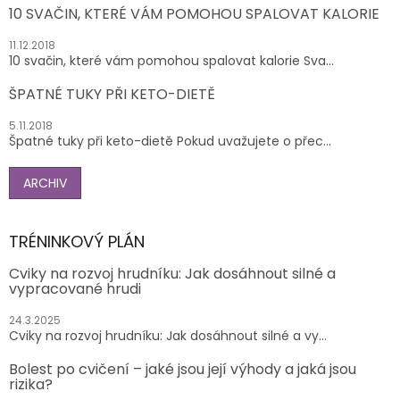
10 SVAČIN, KTERÉ VÁM POMOHOU SPALOVAT KALORIE
11.12.2018
10 svačin, které vám pomohou spalovat kalorie Sva...
ŠPATNÉ TUKY PŘI KETO-DIETĚ
5.11.2018
Špatné tuky při keto-dietě Pokud uvažujete o přec...
ARCHIV
TRÉNINKOVÝ PLÁN
Cviky na rozvoj hrudníku: Jak dosáhnout silné a
vypracované hrudi
24.3.2025
Cviky na rozvoj hrudníku: Jak dosáhnout silné a vy...
Bolest po cvičení – jaké jsou její výhody a jaká jsou
rizika?