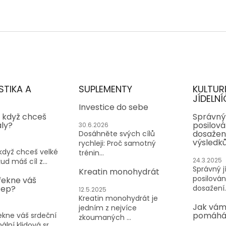
STIKA A
SUPLEMENTY
KULTUR
JÍDELNÍ
Investice do sebe
, když chceš
Správný 
aly?
posilován
30.6.2026
dosažen
Dosáhněte svých cílů
výsledk
rychleji: Proč samotný
 když chceš velké
trénin...
24.3.2025
ud máš cíl z...
Správný jí
Kreatin monohydrát
posilování
řekne váš
tep?
dosažení..
12.5.2025
Kreatin monohydrát je
Jak vám
jedním z nejvíce
pomáhá 
kne váš srdeční
zkoumaných ...
lní klidová sr...