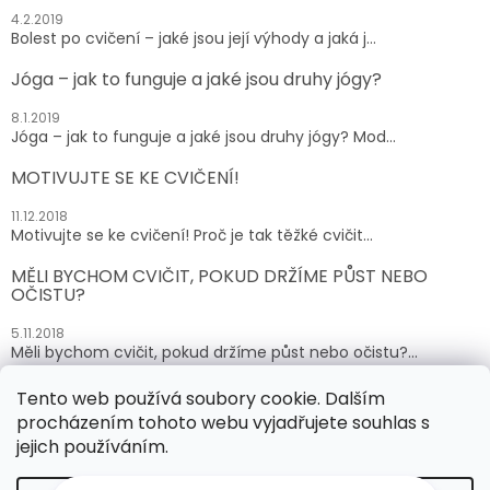
4.2.2019
Bolest po cvičení – jaké jsou její výhody a jaká j...
Jóga – jak to funguje a jaké jsou druhy jógy?
8.1.2019
Jóga – jak to funguje a jaké jsou druhy jógy? Mod...
MOTIVUJTE SE KE CVIČENÍ!
11.12.2018
Motivujte se ke cvičení! Proč je tak těžké cvičit...
MĚLI BYCHOM CVIČIT, POKUD DRŽÍME PŮST NEBO
OČISTU?
5.11.2018
Měli bychom cvičit, pokud držíme půst nebo očistu?...
Tento web používá soubory cookie. Dalším
ARCHIV
procházením tohoto webu vyjadřujete souhlas s
jejich používáním.
Vytvořil Shoptet