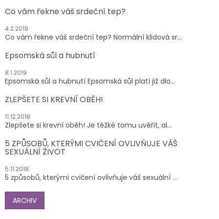
Co vám řekne váš srdeční tep?
4.2.2019
Co vám řekne váš srdeční tep? Normální klidová sr...
Epsomská sůl a hubnutí
8.1.2019
Epsomská sůl a hubnutí Epsomská sůl platí již dlo...
ZLEPŠETE SI KREVNÍ OBĚH!
11.12.2018
Zlepšete si krevní oběh! Je těžké tomu uvěřit, al...
5 ZPŮSOBŮ, KTERÝMI CVIČENÍ OVLIVŇUJE VÁŠ
SEXUÁLNÍ ŽIVOT
5.11.2018
5 způsobů, kterými cvičení ovlivňuje váš sexuální ...
ARCHIV