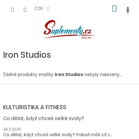
Přejít
NÁKUP
na
CZK
obsah
KOŠÍK
Iron Studios
Žádné produkty značky
Iron Studios
nebyly nalezeny...
Z
á
p
a
KULTURISTIKA A FITNESS
t
Co dělat, když chceš velké svaly?
í
24.3.2025
Co dělat, když chceš velké svaly? Pokud máš cíl z...