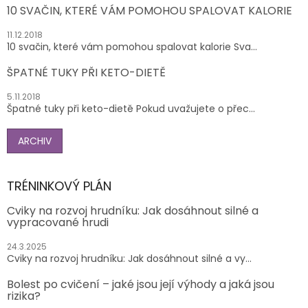
10 SVAČIN, KTERÉ VÁM POMOHOU SPALOVAT KALORIE
11.12.2018
10 svačin, které vám pomohou spalovat kalorie Sva...
ŠPATNÉ TUKY PŘI KETO-DIETĚ
5.11.2018
Špatné tuky při keto-dietě Pokud uvažujete o přec...
ARCHIV
TRÉNINKOVÝ PLÁN
Cviky na rozvoj hrudníku: Jak dosáhnout silné a
vypracované hrudi
24.3.2025
Cviky na rozvoj hrudníku: Jak dosáhnout silné a vy...
Bolest po cvičení – jaké jsou její výhody a jaká jsou
rizika?