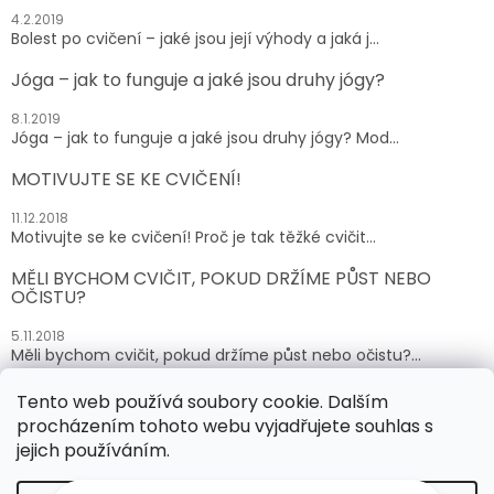
4.2.2019
Bolest po cvičení – jaké jsou její výhody a jaká j...
Jóga – jak to funguje a jaké jsou druhy jógy?
8.1.2019
Jóga – jak to funguje a jaké jsou druhy jógy? Mod...
MOTIVUJTE SE KE CVIČENÍ!
11.12.2018
Motivujte se ke cvičení! Proč je tak těžké cvičit...
MĚLI BYCHOM CVIČIT, POKUD DRŽÍME PŮST NEBO
OČISTU?
5.11.2018
Měli bychom cvičit, pokud držíme půst nebo očistu?...
Tento web používá soubory cookie. Dalším
ARCHIV
procházením tohoto webu vyjadřujete souhlas s
jejich používáním.
Vytvořil Shoptet