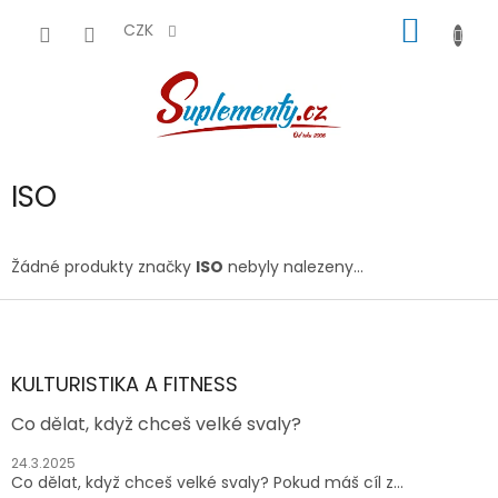
Přejít
NÁKUP
na
CZK
obsah
KOŠÍK
ISO
Žádné produkty značky
ISO
nebyly nalezeny...
Z
á
p
a
KULTURISTIKA A FITNESS
t
Co dělat, když chceš velké svaly?
í
24.3.2025
Co dělat, když chceš velké svaly? Pokud máš cíl z...