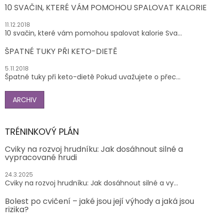
10 SVAČIN, KTERÉ VÁM POMOHOU SPALOVAT KALORIE
11.12.2018
10 svačin, které vám pomohou spalovat kalorie Sva...
ŠPATNÉ TUKY PŘI KETO-DIETĚ
5.11.2018
Špatné tuky při keto-dietě Pokud uvažujete o přec...
ARCHIV
TRÉNINKOVÝ PLÁN
Cviky na rozvoj hrudníku: Jak dosáhnout silné a
vypracované hrudi
24.3.2025
Cviky na rozvoj hrudníku: Jak dosáhnout silné a vy...
Bolest po cvičení – jaké jsou její výhody a jaká jsou
rizika?