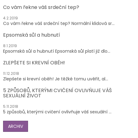
Co vám řekne váš srdeční tep?
4.2.2019
Co vám řekne váš srdeční tep? Normální klidová sr...
Epsomská sůl a hubnutí
8.1.2019
Epsomská sůl a hubnutí Epsomská sůl platí již dlo...
ZLEPŠETE SI KREVNÍ OBĚH!
11.12.2018
Zlepšete si krevní oběh! Je těžké tomu uvěřit, al...
5 ZPŮSOBŮ, KTERÝMI CVIČENÍ OVLIVŇUJE VÁŠ
SEXUÁLNÍ ŽIVOT
5.11.2018
5 způsobů, kterými cvičení ovlivňuje váš sexuální ...
ARCHIV