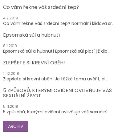
Co vám řekne váš srdeční tep?
4.2.2019
Co vám řekne váš srdeční tep? Normální klidová sr...
Epsomská sůl a hubnutí
8.1.2019
Epsomská sůl a hubnutí Epsomská sůl platí již dlo...
ZLEPŠETE SI KREVNÍ OBĚH!
11.12.2018
Zlepšete si krevní oběh! Je těžké tomu uvěřit, al...
5 ZPŮSOBŮ, KTERÝMI CVIČENÍ OVLIVŇUJE VÁŠ
SEXUÁLNÍ ŽIVOT
5.11.2018
5 způsobů, kterými cvičení ovlivňuje váš sexuální ...
ARCHIV