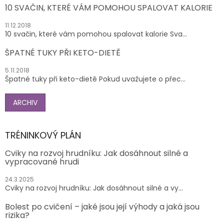
10 SVAČIN, KTERÉ VÁM POMOHOU SPALOVAT KALORIE
11.12.2018
10 svačin, které vám pomohou spalovat kalorie Sva...
ŠPATNÉ TUKY PŘI KETO-DIETĚ
5.11.2018
Špatné tuky při keto-dietě Pokud uvažujete o přec...
ARCHIV
TRÉNINKOVÝ PLÁN
Cviky na rozvoj hrudníku: Jak dosáhnout silné a
vypracované hrudi
24.3.2025
Cviky na rozvoj hrudníku: Jak dosáhnout silné a vy...
Bolest po cvičení – jaké jsou její výhody a jaká jsou
rizika?