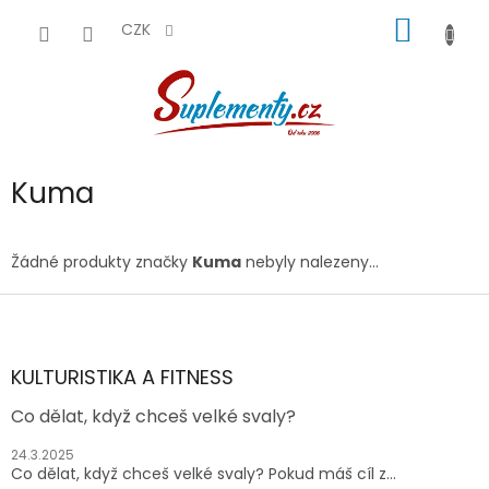
Přejít
NÁKUP
na
CZK
obsah
KOŠÍK
Kuma
Žádné produkty značky
Kuma
nebyly nalezeny...
Z
á
p
a
KULTURISTIKA A FITNESS
t
Co dělat, když chceš velké svaly?
í
24.3.2025
Co dělat, když chceš velké svaly? Pokud máš cíl z...