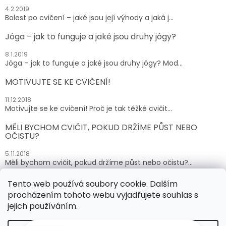
4.2.2019
Bolest po cvičení – jaké jsou její výhody a jaká j...
Jóga – jak to funguje a jaké jsou druhy jógy?
8.1.2019
Jóga – jak to funguje a jaké jsou druhy jógy? Mod...
MOTIVUJTE SE KE CVIČENÍ!
11.12.2018
Motivujte se ke cvičení! Proč je tak těžké cvičit...
MĚLI BYCHOM CVIČIT, POKUD DRŽÍME PŮST NEBO
OČISTU?
5.11.2018
Měli bychom cvičit, pokud držíme půst nebo očistu?...
Tento web používá soubory cookie. Dalším
ARCHIV
procházením tohoto webu vyjadřujete souhlas s
jejich používáním.
Vytvořil Shoptet