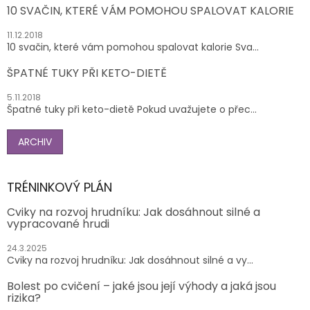
10 SVAČIN, KTERÉ VÁM POMOHOU SPALOVAT KALORIE
11.12.2018
10 svačin, které vám pomohou spalovat kalorie Sva...
ŠPATNÉ TUKY PŘI KETO-DIETĚ
5.11.2018
Špatné tuky při keto-dietě Pokud uvažujete o přec...
ARCHIV
TRÉNINKOVÝ PLÁN
Cviky na rozvoj hrudníku: Jak dosáhnout silné a
vypracované hrudi
24.3.2025
Cviky na rozvoj hrudníku: Jak dosáhnout silné a vy...
Bolest po cvičení – jaké jsou její výhody a jaká jsou
rizika?