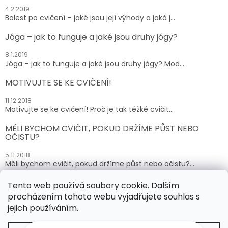
4.2.2019
Bolest po cvičení – jaké jsou její výhody a jaká j...
Jóga – jak to funguje a jaké jsou druhy jógy?
8.1.2019
Jóga – jak to funguje a jaké jsou druhy jógy? Mod...
MOTIVUJTE SE KE CVIČENÍ!
11.12.2018
Motivujte se ke cvičení! Proč je tak těžké cvičit...
MĚLI BYCHOM CVIČIT, POKUD DRŽÍME PŮST NEBO
OČISTU?
5.11.2018
Měli bychom cvičit, pokud držíme půst nebo očistu?...
Tento web používá soubory cookie. Dalším
ARCHIV
procházením tohoto webu vyjadřujete souhlas s
jejich používáním.
Vytvořil Shoptet