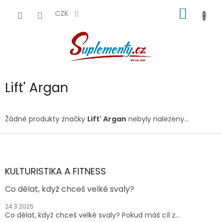
Přejít
NÁKUP
na
CZK
obsah
KOŠÍK
Lift' Argan
Žádné produkty značky
Lift' Argan
nebyly nalezeny...
Z
á
p
a
KULTURISTIKA A FITNESS
t
Co dělat, když chceš velké svaly?
í
24.3.2025
Co dělat, když chceš velké svaly? Pokud máš cíl z...