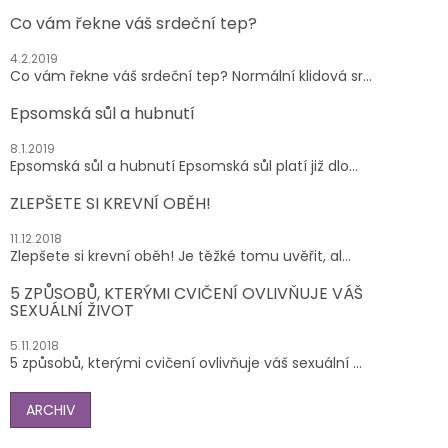
Co vám řekne váš srdeční tep?
4.2.2019
Co vám řekne váš srdeční tep? Normální klidová sr...
Epsomská sůl a hubnutí
8.1.2019
Epsomská sůl a hubnutí Epsomská sůl platí již dlo...
ZLEPŠETE SI KREVNÍ OBĚH!
11.12.2018
Zlepšete si krevní oběh! Je těžké tomu uvěřit, al...
5 ZPŮSOBŮ, KTERÝMI CVIČENÍ OVLIVŇUJE VÁŠ
SEXUÁLNÍ ŽIVOT
5.11.2018
5 způsobů, kterými cvičení ovlivňuje váš sexuální ...
ARCHIV