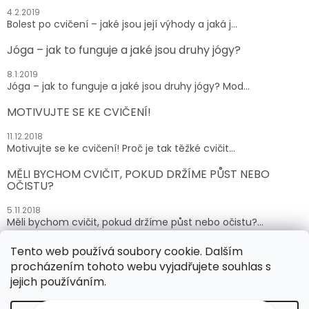
4.2.2019
Bolest po cvičení – jaké jsou její výhody a jaká j...
Jóga – jak to funguje a jaké jsou druhy jógy?
8.1.2019
Jóga – jak to funguje a jaké jsou druhy jógy? Mod...
MOTIVUJTE SE KE CVIČENÍ!
11.12.2018
Motivujte se ke cvičení! Proč je tak těžké cvičit...
MĚLI BYCHOM CVIČIT, POKUD DRŽÍME PŮST NEBO
OČISTU?
5.11.2018
Měli bychom cvičit, pokud držíme půst nebo očistu?...
Tento web používá soubory cookie. Dalším
ARCHIV
procházením tohoto webu vyjadřujete souhlas s
jejich používáním.
Vytvořil Shoptet