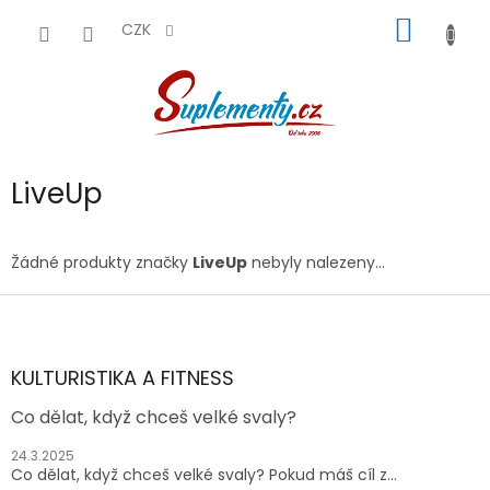
Přejít
NÁKUP
na
CZK
obsah
KOŠÍK
LiveUp
Žádné produkty značky
LiveUp
nebyly nalezeny...
Z
á
p
a
KULTURISTIKA A FITNESS
t
Co dělat, když chceš velké svaly?
í
24.3.2025
Co dělat, když chceš velké svaly? Pokud máš cíl z...