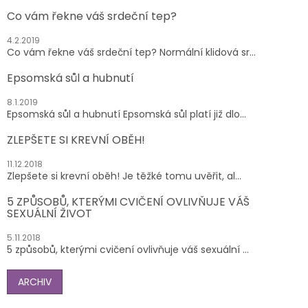
Co vám řekne váš srdeční tep?
4.2.2019
Co vám řekne váš srdeční tep? Normální klidová sr...
Epsomská sůl a hubnutí
8.1.2019
Epsomská sůl a hubnutí Epsomská sůl platí již dlo...
ZLEPŠETE SI KREVNÍ OBĚH!
11.12.2018
Zlepšete si krevní oběh! Je těžké tomu uvěřit, al...
5 ZPŮSOBŮ, KTERÝMI CVIČENÍ OVLIVŇUJE VÁŠ
SEXUÁLNÍ ŽIVOT
5.11.2018
5 způsobů, kterými cvičení ovlivňuje váš sexuální ...
ARCHIV