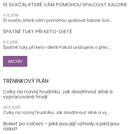
10 SVAČIN, KTERÉ VÁM POMOHOU SPALOVAT KALORIE
11.12.2018
10 svačin, které vám pomohou spalovat kalorie Sva...
ŠPATNÉ TUKY PŘI KETO-DIETĚ
5.11.2018
Špatné tuky při keto-dietě Pokud uvažujete o přec...
ARCHIV
TRÉNINKOVÝ PLÁN
Cviky na rozvoj hrudníku: Jak dosáhnout silné a
vypracované hrudi
24.3.2025
Cviky na rozvoj hrudníku: Jak dosáhnout silné a vy...
Bolest po cvičení – jaké jsou její výhody a jaká jsou
rizika?