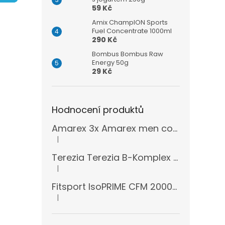
n
59 Kč
e
l
Amix ChampION Sports
Fuel Concentrate 1000ml
290 Kč
Bombus Bombus Raw
Energy 50g
29 Kč
Hodnocení produktů
Amarex 3x Amarex men complex 120 kapslí
|
Hodnocení produktu je 5 z 5 hvězdiček.
Terezia Terezia B-Komplex super forte 100 tablet
|
Hodnocení produktu je 5 z 5 hvězdiček.
Fitsport IsoPRIME CFM 2000g + šejkr
|
Hodnocení produktu je 5 z 5 hvězdiček.