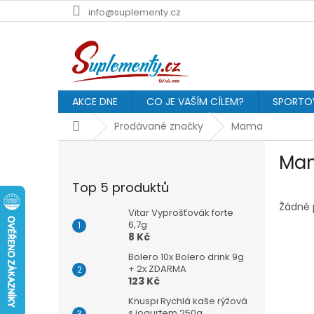
Přejít
info@suplementy.cz
na
obsah
AKCE DNE
CO JE VAŠÍM CÍLEM?
SPORTOV
Domů
Prodávané značky
Mama
P
Ma
o
s
Top 5 produktů
t
r
Žádné 
Vitar Vyprošťovák forte
a
6,7g
8 Kč
n
n
Bolero 10x Bolero drink 9g
í
+ 2x ZDARMA
123 Kč
p
a
Knuspi Rychlá kaše rýžová
s jogurtem 250g