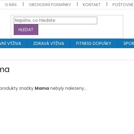
O NÁS
OBCHODNÍ PODMÍNKY
KONTAKT
POŠTOVNÉ
HLEDAT
NÍ VÝŽIVA
ZDRAVÁ VÝŽIVA
FITNESS DOPLŇKY
SPOR
ma
produkty značky
Mama
nebyly nalezeny...