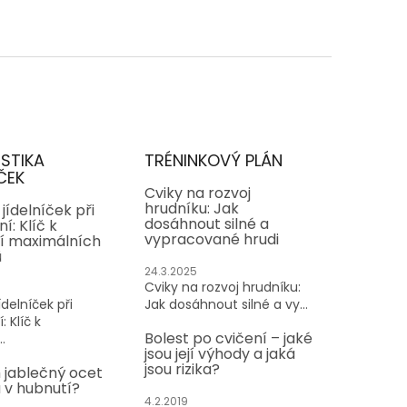
ISTIKA
TRÉNINKOVÝ PLÁN
ČEK
Cviky na rozvoj
hrudníku: Jak
jídelníček při
dosáhnout silné a
í: Klíč k
vypracované hrudi
í maximálních
ů
24.3.2025
Cviky na rozvoj hrudníku:
delníček při
Jak dosáhnout silné a vy...
: Klíč k
Bolest po cvičení – jaké
.
jsou její výhody a jaká
jsou rizika?
 jablečný ocet
v hubnutí?
4.2.2019