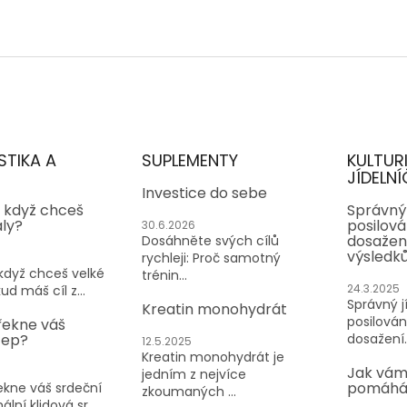
STIKA A
SUPLEMENTY
KULTUR
JÍDELNÍ
Investice do sebe
, když chceš
Správný 
aly?
posilován
30.6.2026
dosažen
Dosáhněte svých cílů
výsledk
rychleji: Proč samotný
 když chceš velké
trénin...
24.3.2025
ud máš cíl z...
Správný jí
Kreatin monohydrát
posilování
řekne váš
tep?
dosažení..
12.5.2025
Kreatin monohydrát je
Jak vám
jedním z nejvíce
pomáhá 
kne váš srdeční
zkoumaných ...
lní klidová sr...