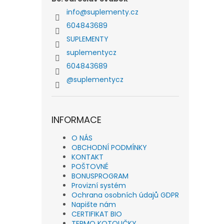
info
@
suplementy.cz
604843689
SUPLEMENTY
suplementycz
604843689
@suplementycz
INFORMACE
O NÁS
OBCHODNÍ PODMÍNKY
KONTAKT
POŠTOVNÉ
BONUSPROGRAM
Provizní systém
Ochrana osobních údajů GDPR
Napište nám
CERTIFIKAT BIO
TERMO KOTOUČKY