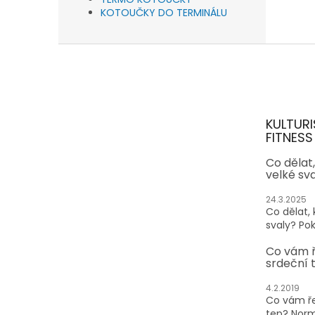
KOTOUČKY DO TERMINÁLU
Z
á
p
a
t
KULTURI
í
FITNESS
Co dělat
velké sv
24.3.2025
Co dělat,
svaly? Pok
Co vám 
srdeční 
4.2.2019
Co vám ře
tep? Normá