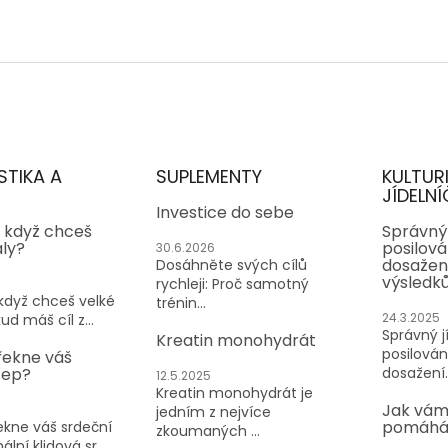
STIKA A
SUPLEMENTY
KULTUR
JÍDELNÍ
Investice do sebe
, když chceš
Správný 
aly?
posilován
30.6.2026
dosažen
Dosáhněte svých cílů
výsledk
rychleji: Proč samotný
 když chceš velké
trénin...
24.3.2025
ud máš cíl z...
Správný jí
Kreatin monohydrát
posilování
řekne váš
tep?
dosažení..
12.5.2025
Kreatin monohydrát je
Jak vám
jedním z nejvíce
pomáhá 
kne váš srdeční
zkoumaných ...
lní klidová sr...