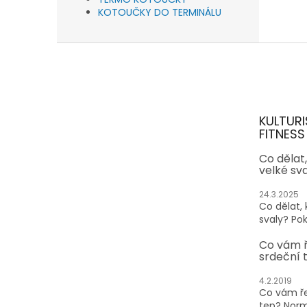
KOTOUČKY DO TERMINÁLU
Z
á
p
a
t
KULTURI
í
FITNESS
Co dělat
velké sv
24.3.2025
Co dělat,
svaly? Pok
Co vám 
srdeční 
4.2.2019
Co vám ře
tep? Normá