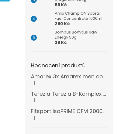
n
59 Kč
e
l
Amix ChampION Sports
Fuel Concentrate 1000ml
290 Kč
Bombus Bombus Raw
Energy 50g
29 Kč
Hodnocení produktů
Amarex 3x Amarex men complex 120 kapslí
|
Hodnocení produktu je 5 z 5 hvězdiček.
Terezia Terezia B-Komplex super forte 100 tablet
|
Hodnocení produktu je 5 z 5 hvězdiček.
Fitsport IsoPRIME CFM 2000g + šejkr
|
Hodnocení produktu je 5 z 5 hvězdiček.