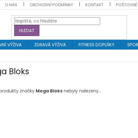
O NÁS
OBCHODNÍ PODMÍNKY
KONTAKT
POŠTOVNÉ
HLEDAT
NÍ VÝŽIVA
ZDRAVÁ VÝŽIVA
FITNESS DOPLŇKY
SPOR
a Bloks
produkty značky
Mega Bloks
nebyly nalezeny...