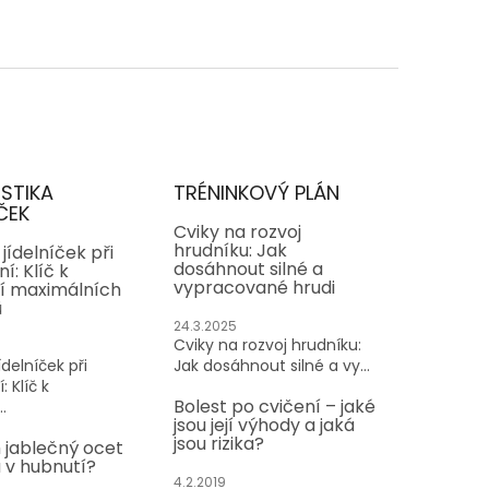
ISTIKA
TRÉNINKOVÝ PLÁN
ČEK
Cviky na rozvoj
hrudníku: Jak
jídelníček při
dosáhnout silné a
í: Klíč k
vypracované hrudi
í maximálních
ů
24.3.2025
Cviky na rozvoj hrudníku:
delníček při
Jak dosáhnout silné a vy...
: Klíč k
Bolest po cvičení – jaké
.
jsou její výhody a jaká
jsou rizika?
 jablečný ocet
v hubnutí?
4.2.2019