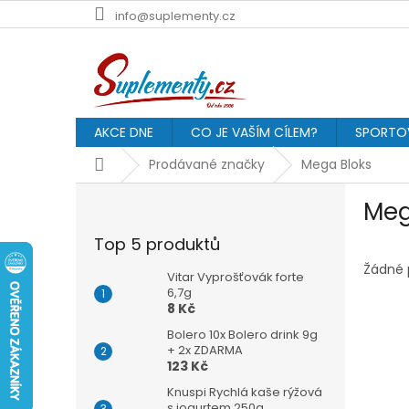
Přejít
info@suplementy.cz
na
obsah
AKCE DNE
CO JE VAŠÍM CÍLEM?
SPORTOV
Domů
Prodávané značky
Mega Bloks
P
Meg
o
s
Top 5 produktů
t
r
Žádné 
Vitar Vyprošťovák forte
a
6,7g
8 Kč
n
n
Bolero 10x Bolero drink 9g
í
+ 2x ZDARMA
123 Kč
p
a
Knuspi Rychlá kaše rýžová
s jogurtem 250g