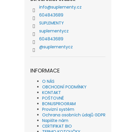
info
@
suplementy.cz
604843689
SUPLEMENTY
suplementycz
604843689
@suplementycz
INFORMACE
O NÁS
OBCHODNÍ PODMÍNKY
KONTAKT
POŠTOVNÉ
BONUSPROGRAM
Provizní systém
Ochrana osobních údajů GDPR
Napište nám
CERTIFIKAT BIO
TERMO KOTOUČKY