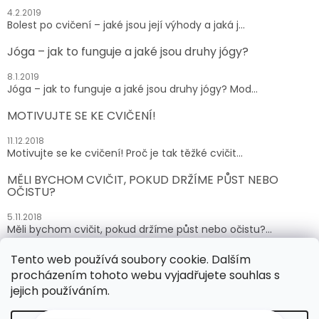
4.2.2019
Bolest po cvičení – jaké jsou její výhody a jaká j...
Jóga – jak to funguje a jaké jsou druhy jógy?
8.1.2019
Jóga – jak to funguje a jaké jsou druhy jógy? Mod...
MOTIVUJTE SE KE CVIČENÍ!
11.12.2018
Motivujte se ke cvičení! Proč je tak těžké cvičit...
MĚLI BYCHOM CVIČIT, POKUD DRŽÍME PŮST NEBO
OČISTU?
5.11.2018
Měli bychom cvičit, pokud držíme půst nebo očistu?...
Tento web používá soubory cookie. Dalším
ARCHIV
procházením tohoto webu vyjadřujete souhlas s
jejich používáním.
Vytvořil Shoptet