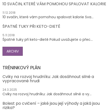
10 SVAČIN, KTERÉ VÁM POMOHOU SPALOVAT KALORIE
11.12.2018
10 svačin, které vám pomohou spalovat kalorie Sva...
ŠPATNÉ TUKY PŘI KETO-DIETĚ
5.11.2018
Špatné tuky při keto-dietě Pokud uvažujete o přec...
ARCHIV
TRÉNINKOVÝ PLÁN
Cviky na rozvoj hrudníku: Jak dosáhnout silné a
vypracované hrudi
24.3.2025
Cviky na rozvoj hrudníku: Jak dosáhnout silné a vy...
Bolest po cvičení – jaké jsou její výhody a jaká jsou
rizika?