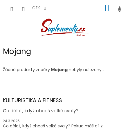
Přejít
NÁKUP
na
CZK
obsah
KOŠÍK
Mojang
Žádné produkty značky
Mojang
nebyly nalezeny...
Z
á
p
a
KULTURISTIKA A FITNESS
t
Co dělat, když chceš velké svaly?
í
24.3.2025
Co dělat, když chceš velké svaly? Pokud máš cíl z...