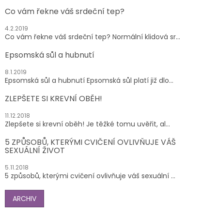
Co vám řekne váš srdeční tep?
4.2.2019
Co vám řekne váš srdeční tep? Normální klidová sr...
Epsomská sůl a hubnutí
8.1.2019
Epsomská sůl a hubnutí Epsomská sůl platí již dlo...
ZLEPŠETE SI KREVNÍ OBĚH!
11.12.2018
Zlepšete si krevní oběh! Je těžké tomu uvěřit, al...
5 ZPŮSOBŮ, KTERÝMI CVIČENÍ OVLIVŇUJE VÁŠ
SEXUÁLNÍ ŽIVOT
5.11.2018
5 způsobů, kterými cvičení ovlivňuje váš sexuální ...
ARCHIV