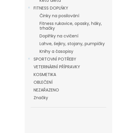
Keto dieta
FITNESS DOPLŇKY
Činky na posilování
Fitness rukavice, opasky, háky,
trhačky
Doplňky na cvičení
Lahve, šejkry, stojany, pumpičky
Knihy a časopisy
SPORTOVNÍ POTŘEBY
VETERINÁRNÍ PŘÍPRAVKY
KOSMETIKA
OBLEČENÍ
NEZAŘAZENO
Značky