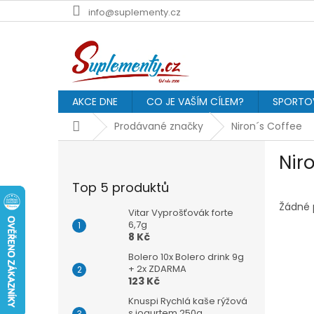
Přejít
info@suplementy.cz
na
obsah
AKCE DNE
CO JE VAŠÍM CÍLEM?
SPORTOV
Domů
Prodávané značky
Niron´s Coffee
P
Nir
o
s
Top 5 produktů
t
r
Žádné 
Vitar Vyprošťovák forte
a
6,7g
8 Kč
n
n
Bolero 10x Bolero drink 9g
í
+ 2x ZDARMA
123 Kč
p
a
Knuspi Rychlá kaše rýžová
s jogurtem 250g