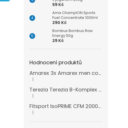
n
59 Kč
e
l
Amix ChampION Sports
Fuel Concentrate 1000ml
290 Kč
Bombus Bombus Raw
Energy 50g
29 Kč
Hodnocení produktů
Amarex 3x Amarex men complex 120 kapslí
|
Hodnocení produktu je 5 z 5 hvězdiček.
Terezia Terezia B-Komplex super forte 100 tablet
|
Hodnocení produktu je 5 z 5 hvězdiček.
Fitsport IsoPRIME CFM 2000g + šejkr
|
Hodnocení produktu je 5 z 5 hvězdiček.