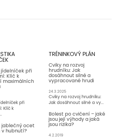
ISTIKA
TRÉNINKOVÝ PLÁN
ČEK
Cviky na rozvoj
hrudníku: Jak
jídelníček při
dosáhnout silné a
í: Klíč k
vypracované hrudi
í maximálních
ů
24.3.2025
Cviky na rozvoj hrudníku:
delníček při
Jak dosáhnout silné a vy...
: Klíč k
Bolest po cvičení – jaké
.
jsou její výhody a jaká
jsou rizika?
 jablečný ocet
v hubnutí?
4.2.2019