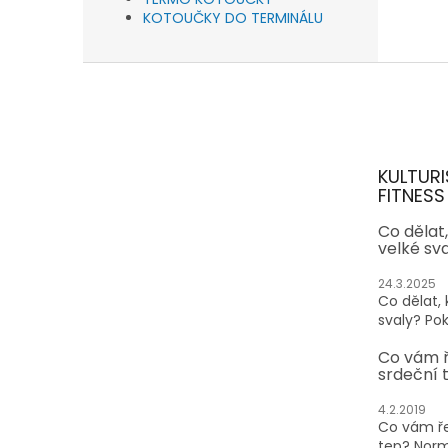
KOTOUČKY DO TERMINÁLU
Z
á
p
a
t
KULTURI
í
FITNESS
Co dělat
velké sv
24.3.2025
Co dělat,
svaly? Pok
Co vám 
srdeční 
4.2.2019
Co vám ře
tep? Normá