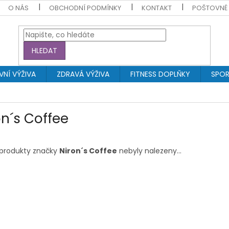
O NÁS
OBCHODNÍ PODMÍNKY
KONTAKT
POŠTOVNÉ
HLEDAT
NÍ VÝŽIVA
ZDRAVÁ VÝŽIVA
FITNESS DOPLŇKY
SPOR
on´s Coffee
produkty značky
Niron´s Coffee
nebyly nalezeny...