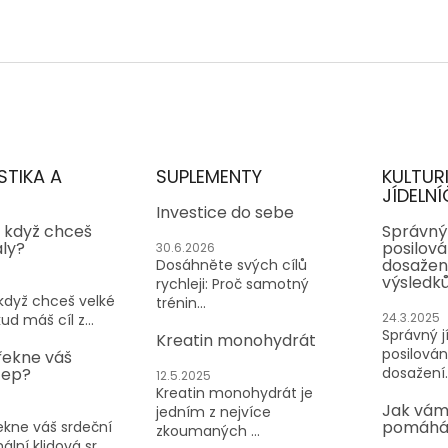
STIKA A
SUPLEMENTY
KULTUR
JÍDELNÍ
Investice do sebe
, když chceš
Správný 
aly?
posilován
30.6.2026
dosažen
Dosáhněte svých cílů
výsledk
rychleji: Proč samotný
 když chceš velké
trénin...
24.3.2025
ud máš cíl z...
Správný jí
Kreatin monohydrát
posilování
řekne váš
tep?
dosažení..
12.5.2025
Kreatin monohydrát je
Jak vám
jedním z nejvíce
pomáhá 
kne váš srdeční
zkoumaných ...
lní klidová sr...