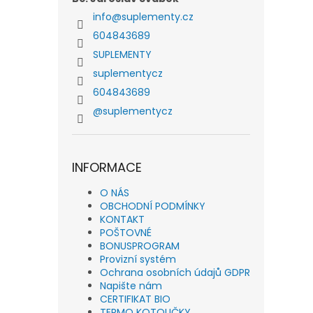
info
@
suplementy.cz
604843689
SUPLEMENTY
suplementycz
604843689
@suplementycz
INFORMACE
O NÁS
OBCHODNÍ PODMÍNKY
KONTAKT
POŠTOVNÉ
BONUSPROGRAM
Provizní systém
Ochrana osobních údajů GDPR
Napište nám
CERTIFIKAT BIO
TERMO KOTOUČKY